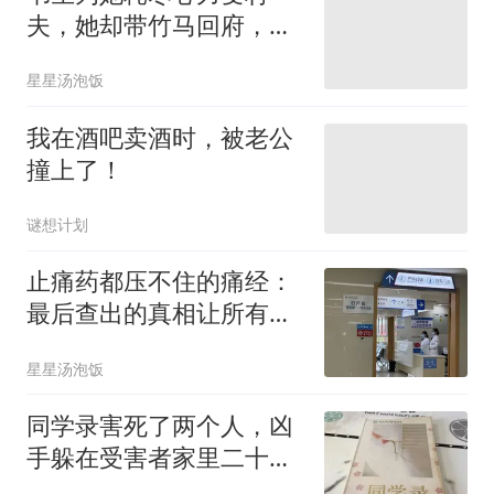
夫，她却带竹马回府，得
知他成名后疯了
星星汤泡饭
我在酒吧卖酒时，被老公
撞上了！
谜想计划
止痛药都压不住的痛经：
最后查出的真相让所有医
生沉默了
星星汤泡饭
同学录害死了两个人，凶
手躲在受害者家里二十
年，警察始终不知道