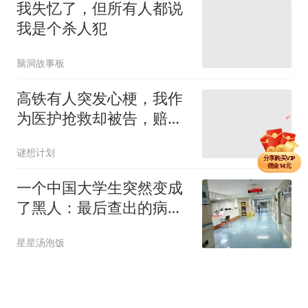
我失忆了，但所有人都说
我是个杀人犯
脑洞故事板
高铁有人突发心梗，我作
为医护抢救却被告，赔偿
二十万？
分享单篇
佣金3元
谜想计划
分享购买VIP
佣金14元
分享单篇
一个中国大学生突然变成
佣金3元
了黑人：最后查出的病因
让所有人沉默
星星汤泡饭