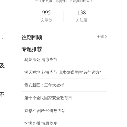
一生那么短，再拘谨几下就真的过去了
995
138
文章数
关注度
，
往期回顾
全部
专题推荐
乌蒙深处 清凉毕节
及
洞天福地 花海毕节 山水馈赠里的“诗与远方”
贵安新区：三年大变样
不
第十个全民国家安全教育日
京彩不设限•经济热力站
忆满九州 情思华夏