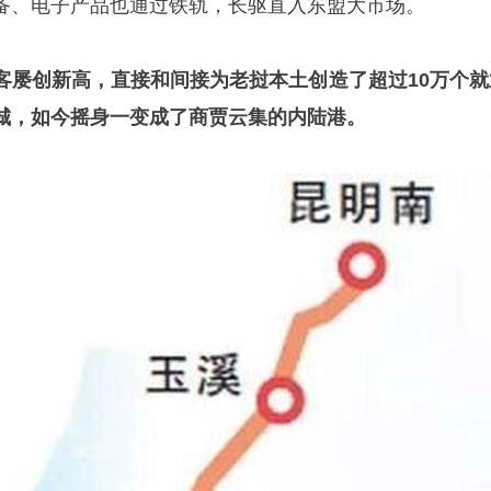
备、电子产品也通过铁轨，长驱直入东盟大市场。
客屡创新高，直接和间接为老挝本土创造了超过10万个就
城，如今摇身一变成了商贾云集的内陆港。