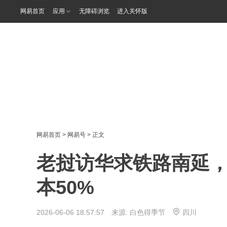
网易首页
应用
无障碍浏览
进入关怀版
网易首页
>
网易号
> 正文
老挝访华求铁路南延，
本50%
2026-06-06 18:57:57 来源:
白色得季节
四川