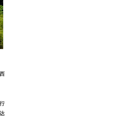
西
行
达