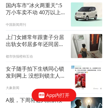
国内车市"冰火两重天":5
万小车卖不动 40万以上的
抢购
中国新闻周刊
上门女婿常年跟妻子分居
出轨女邻居多年还同居生
子
都市快报橙柿互动
女子随手拍下生锈同心锁
发到网上 没想到锁主人回
复了
大象新闻
App内打开
A股，下周将进入新阶段