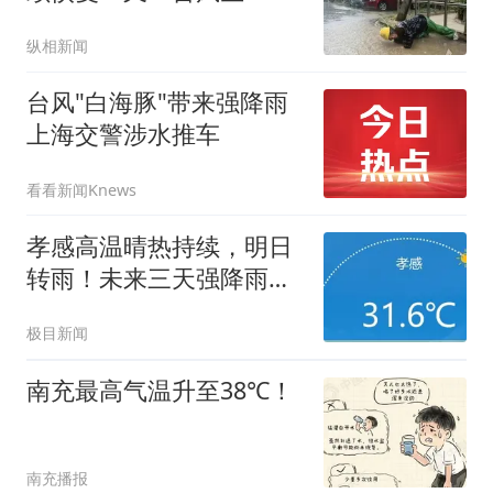
成……别大意，傍晚风雨
纵相新闻
将再度加强，明天早高峰
仍有影响→
台风"白海豚"带来强降雨
上海交警涉水推车
看看新闻Knews
孝感高温晴热持续，明日
转雨！未来三天强降雨过
程需防范
极目新闻
南充最高气温升至38℃！
南充播报