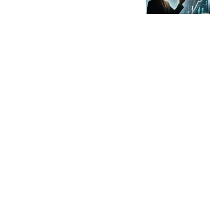
证券市场周刊
iOS 26.6.1 正式版！即将
发布
花果科技
台风“琵鹭”生成！汕头
38.7℃！已出现8级大风！
未来将持续高温！
ilove汕头
受台风"白海豚"影响 中国
第一高楼千吨阻尼器摆动
明显
极目新闻
热搜