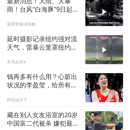
最新消息！大雨、大暴
雨！台风“白海豚”9日起对
安徽会有明显风
温哥华保洁张姐
延时摄影记录纽约强对流
天气，雷暴云笼罩纽约市
天际线
车马点兵V
钱再多有什么用？心脏出
状况的李盈莹，给所有年
轻运动员提了个醒
阿讯说天下
藏在别人女友浴室的20岁
中国富二代被杀 嫌犯最新