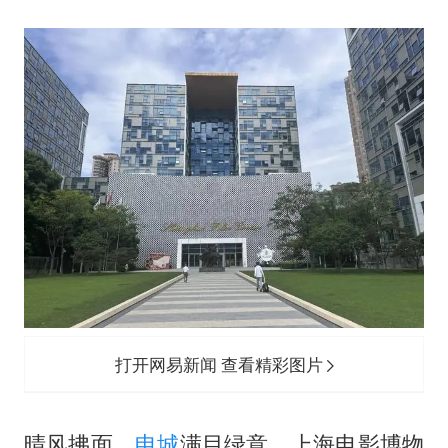
世界第1特鲁姆普斯诺克中国赛一轮游
新疆一婚礼线上邀请引热议
《龙餐馆》 冲奖
国足U17与阿森纳决赛取消 并列冠军
上门女婿出轨女邻居多年被判重婚罪
构建更高水平的全民健身公共服务体系
韩军前线部队连曝丑闻
奋力开创中国式现代化建设新局面
打开网易新闻 查看精彩图片
晴风拂面，
申城
满目绿意。上海电影博物