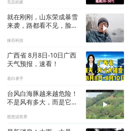
毛豆的家
就在刚刚，山东荣成暴雪
来袭，路都看不见，脸如
刀割
徕芬科技
广西省 8月8日-10日广西
天气预报，速看！
老白者乎
台风白海豚越来越危险！
不是风有多大，而是它登
陆后可能赖着不走
悠悠说世界