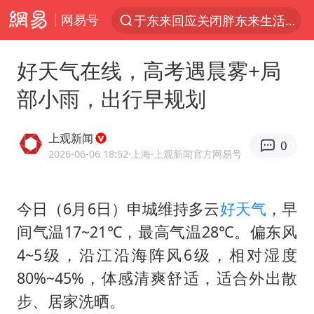
网易号
于东来回应关闭胖东来生活广场店
上半年我国经营主体结构持续优化
好天气在线，高考遇晨雾+局
白海豚登陆强度略强于巴威
部小雨，出行早规划
《披荆斩棘2026》阵容官宣
杭州机场已取消航班388架次
上观新闻
0
浙江省委书记：该停下的坚决停下来
2026-06-06 18:52
·上海
·上观新闻官方网易号
中国籍豪华游艇富商之子在泰国被杀
今日（6月6日）申城维持多云
好天气
，早
美将每月供乌爱国者拦截导弹
间气温17~21℃，最高气温28℃。偏东风
白海豚北上或致京津冀暴雨
4~5级，沿江沿海阵风6级，相对湿度
上海中心千吨“镇楼神器”摆动明显
80%~45%，体感清爽舒适，适合外出散
10余省份将出现强风雨 局地特大暴雨
步、居家洗晒。