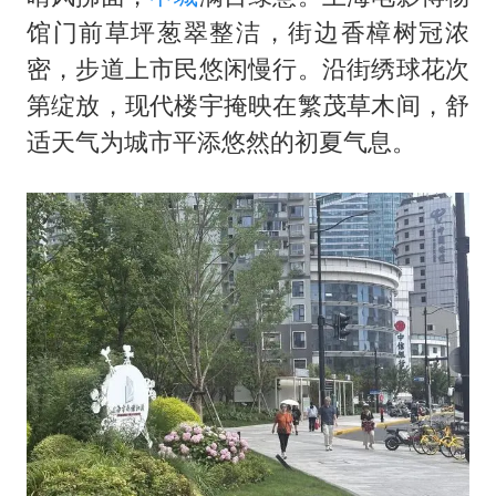
馆门前草坪葱翠整洁，街边香樟树冠浓
密，步道上市民悠闲慢行。沿街绣球花次
第绽放，现代楼宇掩映在繁茂草木间，舒
适天气为城市平添悠然的初夏气息。