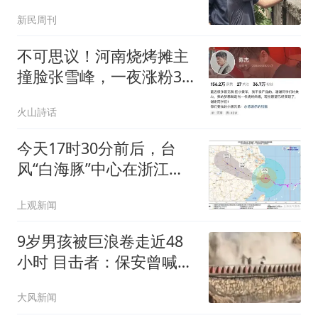
发声
新民周刊
不可思议！河南烧烤摊主
撞脸张雪峰，一夜涨粉36
万，每天只睡4小时，宣
火山詩话
称“不卖产品，只做烧烤”
今天17时30分前后，台
风“白海豚”中心在浙江台
州玉环市登陆
上观新闻
9岁男孩被巨浪卷走近48
小时 目击者：保安曾喊话
劝阻
大风新闻