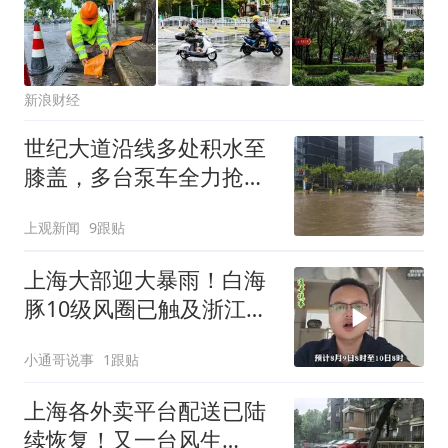
新浪财经
世纪大道沿线多处积水至
膝盖，多台泵车全力抢
排，建议市民尽量避免附
上观新闻
9跟贴
近出行
上海大部迎大暴雨！白海
豚10级风圈已触及浙江台
州
小通哥说事
1跟贴
上海各外卖平台配送已陆
续恢复！又一台风生