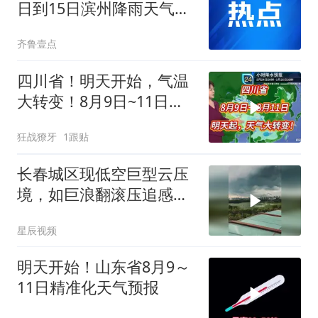
日到15日滨州降雨天气频
繁
齐鲁壹点
四川省！明天开始，气温
大转变！8月9日~11日天
气预报
狂战獠牙
1跟贴
长春城区现低空巨型云压
境，如巨浪翻滚压追感十
足
星辰视频
明天开始！山东省8月9～
11日精准化天气预报