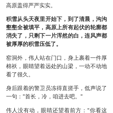
高原盖得严严实实。
积雪从头天夜里开始下，到了清晨，沟沟
壑壑全被填平，高原上所有起伏的轮廓都
消失了，只剩下一片浑然的白，连风声都
被厚厚的积雪压低了。
窑洞外，伟人站在门口，身上裹着一件厚
棉袄，眼睛望着远处的山梁，一动不动地
看了很久。
身后跟着的警卫员冻得直搓手，低声说了
一句："首长，冷，咱进去吧。"
伟人没有动，眼睛还望着前方："你看这