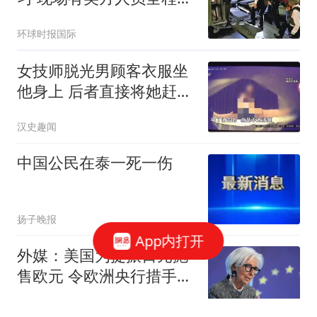
察
环球时报国际
女技师脱光男顾客衣服坐
他身上 后者直接将她赶了
下去
汉史趣闻
中国公民在泰一死一伤
扬子晚报
App内打开
外媒：美国为提振日元抛
售欧元 令欧洲央行措手不
及
环球网资讯