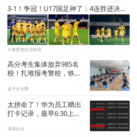
3-1！争冠！U17国足神了：4连胜进决赛，诞生2大功臣，决战阿森纳
大秦壁虎白话体育
高分考生集体放弃985名
校！扎堆报考警校，铁饭
碗真的比文凭更香？
金子从天降
太拼命了！华为员工晒出
打卡记录，最早6:30上
班，最晚次日01:03下班，
谭谈社会
一周无休！网友：工资到