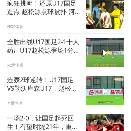
疯狂挑衅！还原U17国足
造点 赵松源点球被扑 河
床挑衅找事
佳客体育
全胜出线U17国足2-1十人
药厂U17赵松源登场1分钟
传射
大海体娱
连轰2球逆转！U17国足
VS勒沃库森U17，赵松源
传射！
奇聞空间
一场2-0，让国足起死回
生！有望时隔21年，重返