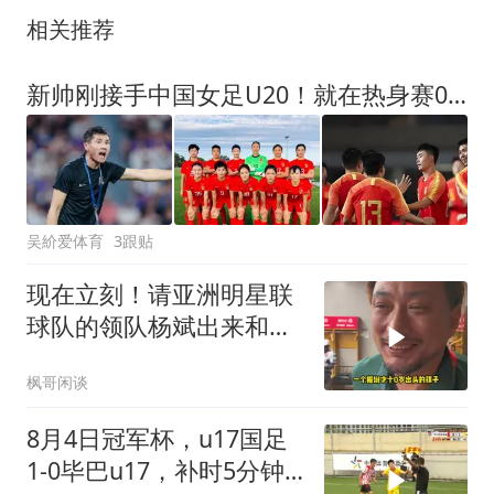
相关推荐
新帅刚接手中国女足U20！就在热身赛0比5输朝鲜，引发热议
吴紒爱体育
3跟贴
现在立刻！请亚洲明星联
球队的领队杨斌出来和大
家解释清楚 库阿西的年龄
枫哥闲谈
到底是多少？
8月4日冠军杯，u17国足
1-0毕巴u17，补时5分钟