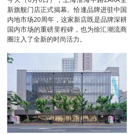
曝美拒绝乌增购“爱国者”导弹请求
新旗舰门店正式揭幕。恰逢品牌进驻中国
公司“上四休三”但要降薪1000元
内地市场20周年，这家新店既是品牌深耕
改名后的“青海拉面”店
国内市场的重磅里程碑，也为徐汇潮流商
女孩南太行山失联超11天 直击搜寻
圈注入了全新的时尚活力。
广岛核爆81周年央视播《奥本海默》
东方之约 相约未来