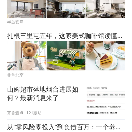
半岛官网
扎根三里屯五年，这家美式咖啡馆读懂北京的松弛感
非常北京
山姆超市落地烟台进展如
何？最新消息来了
齐鲁壹点
121跟贴
从“零风险零投入”到负债百万：一个养牛项目崩盘后，谁该为农户的贷款买单丨红星调查