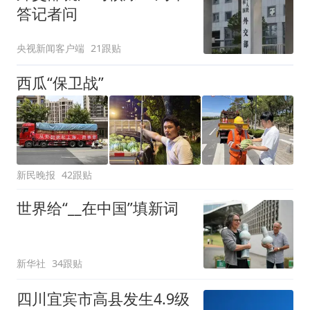
答记者问
央视新闻客户端
21跟贴
西瓜“保卫战”
新民晚报
42跟贴
世界给“__在中国”填新词
新华社
34跟贴
四川宜宾市高县发生4.9级