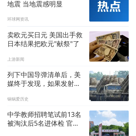
地震 当地震感明显
环球网资讯
卖欧元买日元 美国出手救
日本结果把欧元"献祭"了
上游新闻
列下中国导弹清单后，美
媒终于发现，如果发射美
军根本拦不住！
锅锅爱历史
中学教师招聘笔试前13名
被淘汰后5名进体检 官方
通报