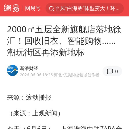
网易号
台风“白海豚”体型变大！环流面积接近13个浙江那么大
女子开一天一夜空调后二氧化碳中毒
2000㎡五层全新旗舰店落地徐
汪峰阻止14岁女儿买大牌
汇！回收旧衣、智能购物……
我国货物贸易进出口超30万亿元
潮玩街区再添新地标
泰国校园枪击案死亡人数升至7人
泰国枪击案凶手先杀祖父母后行凶
新浪财经
0
王力宏演唱会黄牛带观众藏匿被查获
2026-06-06 18:26
·河北
·优质财经领域创作者
带薪错峰休假通知引争议 河南回应
四川宜宾市高县发生4.9级地震
来源：滚动播报
陕西省委书记赶赴柞水县杏坪镇
（来源：上观新闻）
女孩摆摊卖菌子时收到北大通知书
今天（6月6日），上海淮海中路ZARA全