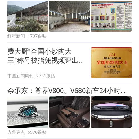
红星新闻
1707跟贴
费大厨"全国小炒肉大
王"称号被指凭视频评出
官方回应
中国新闻周刊
2751跟贴
余承东：尊界V800、V680新车24小时大定突破3500台
齐鲁壹点
6970跟贴