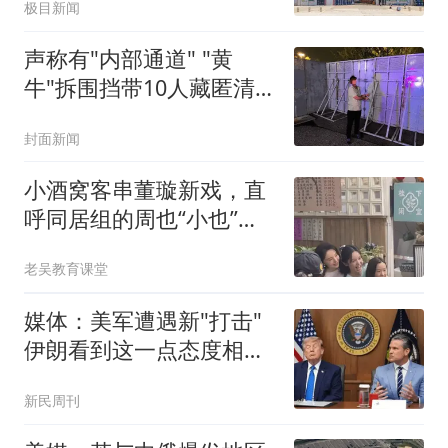
极目新闻
声称有"内部通道" "黄
牛"拆围挡带10人藏匿清
洁室被拘
封面新闻
小酒窝客串董璇新戏，直
呼同居组的周也“小也”，
被说批教养！
老吴教育课堂
媒体：美军遭遇新"打击"
伊朗看到这一点态度相当
强硬
新民周刊