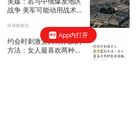
美媒：若与中俄爆发地区
战争 美军可能动用战术核
武器
环球网资讯
App内打开
约会时刺激女人荷尔蒙的
方法：女人最喜欢两种肢
体接触，你知道吗
有态度网友19Dsym
近十年的医改，我终于看
清了医生的“下场”
细说职场
公开喊话求职NPC岗位后
38岁演员陈明成功入职万