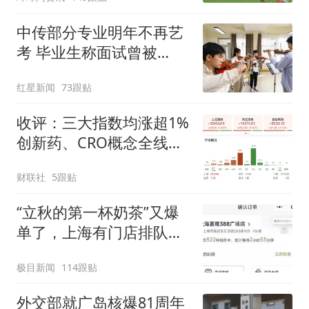
中传部分专业明年不再艺
考 毕业生称面试曾被
问“如何策划晚会” 专家：
红星新闻
73跟贴
遏制“艺考捷径化”
收评：三大指数均涨超1%
创新药、CRO概念全线走
强
财联社
5跟贴
“立秋的第一杯奶茶”又爆
单了，上海有门店排队超
500杯，店员：今天奶茶
极目新闻
114跟贴
店都很忙，要等2个多小
时
外交部就广岛核爆81周年