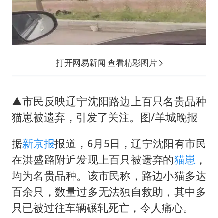
《龙餐馆》 冲奖
笔试第一被劝弃考涉事副校长被撤职
构建更高水平的全民健身公共服务体系
挡“张雪机车”民进党当局怕什么
打开网易新闻 查看精彩图片
灌溉水坝被隔成鱼塘 村民投诉20余年
萌娃帮爷爷脱玉米 卖力干活超可爱
▲市民反映辽宁沈阳路边上百只名贵品种
奋力开创中国式现代化建设新局面
猫崽被遗弃，引发了关注。图/羊城晚报
据
新京报
报道，6月5日，辽宁沈阳有市民
在洪盛路附近发现上百只被遗弃的
猫崽
，
均为名贵品种。该市民称，路边小猫多达
百余只，数量过多无法独自救助，其中多
只已被过往车辆碾轧死亡，令人痛心。