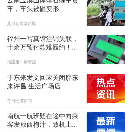
车，车头被砸变形
黄河新闻网吕梁
福州一写真馆注销失联，
十余万预付款难履约！店
家：拍照要去苏州
福建第一帮帮团
于东来发文回应关闭胖东
来许昌 生活广场店
每日经济新闻
南航一航班疑在途中向乘
客发放西梅汁，致机上