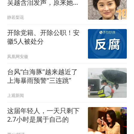
吴越含泪发声，原来她和
黄渤是同类人
静若梨花
开除党籍、开除公职！安
徽5人被处分
凤凰网安徽
台风“白海豚”越来越近了
上海暴雨预警“三连跳”
上观新闻
这届年轻人，一天只剩下
2.7小时是属于自己的