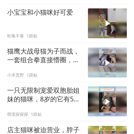
小宝宝和小猫咪好可爱
蛇毒不毒
1跟贴
猫鹰大战母猫为子而战，
一套组合拳直接懵圈，母
猫竟然好不胆怯！
小禾荒野
1跟贴
一只无限制宠爱双胞胎姐
妹的猫咪，8岁的它有5年
都在带娃
萌宠探探探
1跟贴
店主猫咪被迫营业，脖子