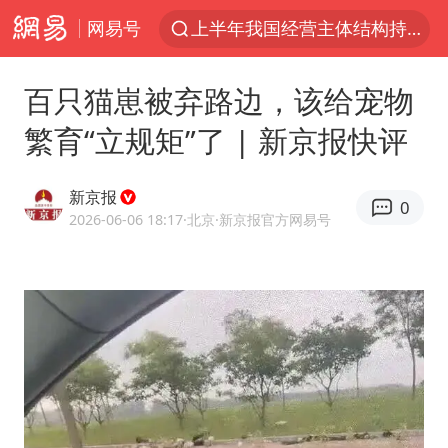
网易号
上半年我国经营主体结构持续优化
白海豚将给京津冀带来大暴雨
百只猫崽被弃路边，该给宠物
《披荆斩棘2026》阵容官宣
繁育“立规矩”了 | 新京报快评
国足U17与阿森纳决赛取消 并列冠军
女子发现前夫婚内与第三者育子
新京报
0
王艺迪无缘横滨赛决赛
2026-06-06 18:17
·北京
·新京报官方网易号
2025年小学教师减少13.19万
王艺迪2-4不敌张本美和止步4强
以军士兵把枪口对准中国记者
上门女婿出轨女邻居多年被判重婚罪
韩军前线部队连曝丑闻