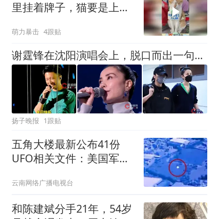
里挂着牌子，猫要是上班
也没好脸色！
萌力暴击
4跟贴
谢霆锋在沈阳演唱会上，脱口而出一句生日快乐，引全场CP粉欢呼；当天正值王菲57岁生日，她在云南低调庆生，并未公开回应
扬子晚报
1跟贴
五角大楼最新公布41份
UFO相关文件：美国军方
摄像头2025年拍摄到一
云南网络广播电视台
个“神秘球体”在中东地区
上空快速移动
和陈建斌分手21年，54岁