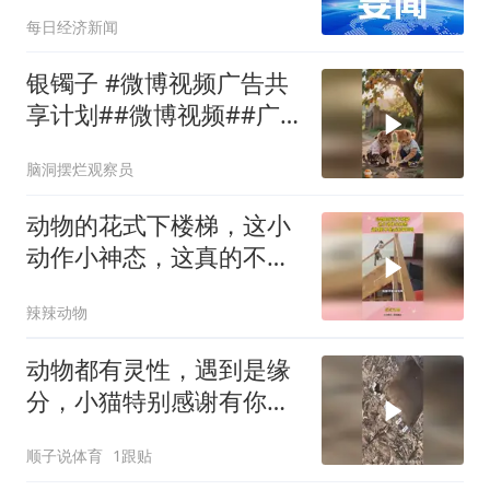
100多人排队如厕，客服
每日经济新闻
回应：飞机餐食具体要以
机上提供为准，并非每架
银镯子 #微博视频广告共
飞机都会发放西梅汁
享计划##微博视频##广
告共享计划#
脑洞摆烂观察员
动物的花式下楼梯，这小
动作小神态，这真的不是
ai出来的吗
辣辣动物
动物都有灵性，遇到是缘
分，小猫特别感谢有你，
好人一生平安！
顺子说体育
1跟贴