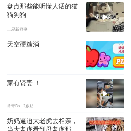
盘点那些能听懂人话的猫
猫狗狗
上易新鲜事
天空硬糖消
家有贤妻 ！
常青Dx
2跟贴
奶妈逼迫大老虎去相亲，
当大老虎看到母老虎那一