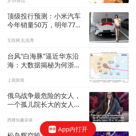
罗sir财话
顶级投行预测：小米汽车
今年销量50万，明年77
万，后年103万
互联网.乱侃秀
台风“白海豚”逼近华东沿
海：大数据揭秘为何浙江
屡成台风“靶心”
上观新闻
俄乌战争最危险的女人，
一个孤儿院长大的女人，
让俄罗斯爆炸连天
西楼知趣杂谈
App内打开
松岛辉空输了！张本兄妹