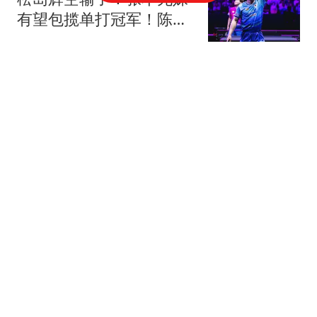
有望包揽单打冠军！陈幸
同为国乒守住荣耀
十点街球体育
140余名中学校长老师送
学生入学西湖大学 施一公
致辞
齐鲁壹点
元鼎证券｜A股周评：一
周行情看似简单，盘面其
实正在发生三种变化
毛球日常记
中国五招打懵美国！谈完
就翻脸？中方反制让美国