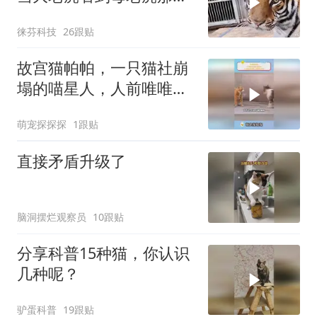
刻，笑死我了！
徕芬科技
26跟贴
故宫猫帕帕，一只猫社崩
塌的喵星人，人前唯唯诺
诺人后桀骜不驯
萌宠探探探
1跟贴
直接矛盾升级了
脑洞摆烂观察员
10跟贴
分享科普15种猫，你认识
几种呢？
驴蛋科普
19跟贴