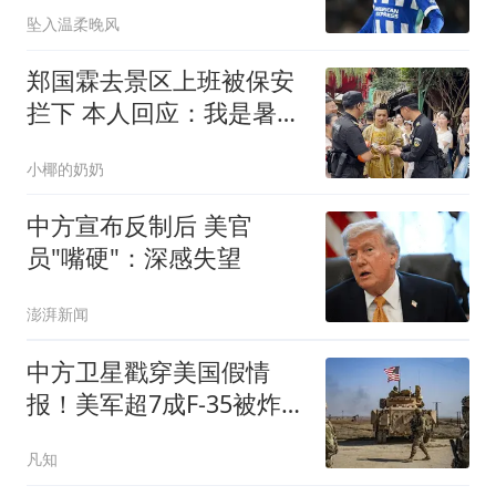
英镑
坠入温柔晚风
郑国霖去景区上班被保安
拦下 本人回应：我是暑假
工，没有工牌
小椰的奶奶
中方宣布反制后 美官
员"嘴硬"：深感失望
澎湃新闻
中方卫星戳穿美国假情
报！美军超7成F-35被炸，
伊朗早道出实情
凡知