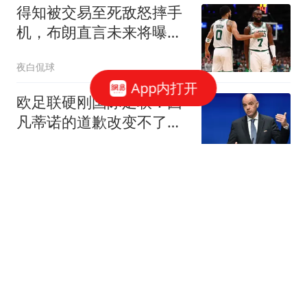
得知被交易至死敌怒摔手
机，布朗直言未来将曝光
凯尔特人内幕
夜白侃球
App内打开
欧足联硬刚国际足联：因
凡蒂诺的道歉改变不了任
何事
封面新闻
随着大藤沙月3‑1张安晋
级！横滨冠军赛陈幸同1-4
决赛将迎战劲敌
阿奇体育解说
裁掉戴维森，火箭队可追
34岁旧将？场均17+4+4，