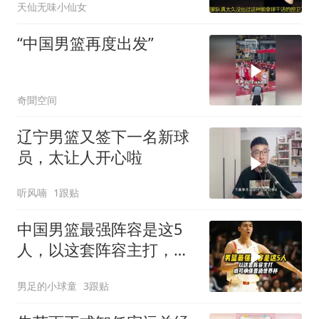
天仙无味小仙女
“中国男篮再度出发”
奇聞空间
辽宁男篮又签下一名新球
员，太让人开心啦
听风喃
1跟贴
中国男篮最强阵容是这5
人，以这套阵容主打，或
可确保晋级世界杯
男足的小球童
3跟贴