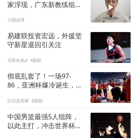
家浮现，广东新教练组露
脸，徐杰传好消息
大国侃球
易建联投资宏远，外援坚
守新星退回引关注
月影依风d
4跟贴
彻底乱套了！一场97-
86，亚洲杯爆冷诞生，中
国男篮八强对(3)
白日妄想家
8跟贴
中国男篮最强5人组阵，
以此主打，冲击世界杯晋
级有望