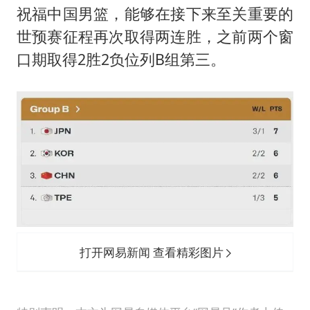
祝福中国男篮，能够在接下来至关重要的
世预赛征程再次取得两连胜，之前两个窗
口期取得2胜2负位列B组第三。
打开网易新闻 查看精彩图片