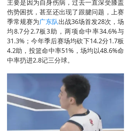
主要是因为自身伤病，过去一直深受膝盖
伤势困扰，甚至还出现了跟腱问题，上赛
季常规赛为
广东队
出战36场首发28次，场
均8.7分2.7板3助，两项命中率34.6%与
31.3%；今年季后赛场均砍下14.2分1.7板
4.2助，投篮命中率51%，场均以48.6%命
中率扔进2.8记三分球。