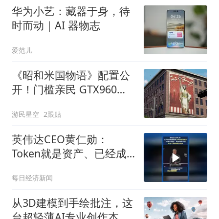
华为小艺：藏器于身，待
时而动｜AI 器物志
爱范儿
《昭和米国物语》配置公
开！门槛亲民 GTX960就
能玩
游民星空
2跟贴
英伟达CEO黄仁勋：
Token就是资产、已经成
为获利的营收单位
每日经济新闻
从3D建模到手绘批注，这
台超轻薄AI专业创作本全