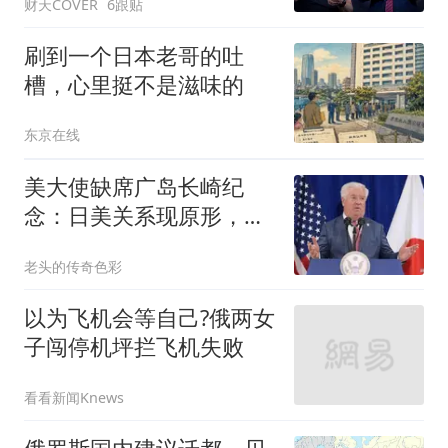
财天COVER
6跟贴
刷到一个日本老哥的吐
槽，心里挺不是滋味的
东京在线
美大使缺席广岛长崎纪
念：日美关系现原形，谁
才是真正的受害者？
老头的传奇色彩
以为飞机会等自己?俄两女
子闯停机坪拦飞机失败
看看新闻Knews