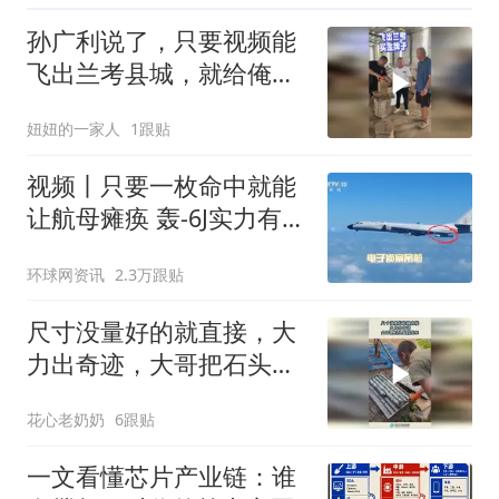
孙广利说了，只要视频能
飞出兰考县城，就给俺老
头子买金牌子。咱可不能
妞妞的一家人
1跟贴
落后。拜托屏幕前的家人
们多多帮忙助力，感谢大
视频丨只要一枚命中就能
家
让航母瘫痪 轰-6J实力有多
强？
环球网资讯
2.3万跟贴
尺寸没量好的就直接，大
力出奇迹，大哥把石头敲
段装车！
花心老奶奶
6跟贴
一文看懂芯片产业链：谁