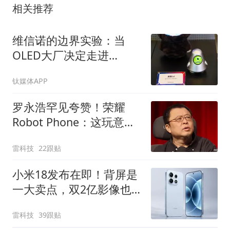
相关推荐
维信诺的边界实验：当
OLED大厂决定走进
ChinaJoy
钛媒体APP
罗永浩罕见夸赞！荣耀
Robot Phone：这玩意儿
真抄不了
雷科技
22跟贴
小米18发布在即！背屏是
一大卖点，双2亿影像也
安排上了
雷科技
39跟贴