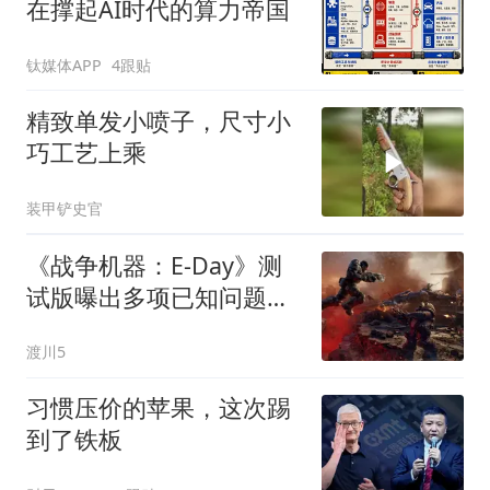
在撑起AI时代的算力帝国
钛媒体APP
4跟贴
精致单发小喷子，尺寸小
巧工艺上乘
装甲铲史官
《战争机器：E-Day》测
试版曝出多项已知问题：
NVIDIA需更新至610.74驱
渡川5
动
习惯压价的苹果，这次踢
到了铁板