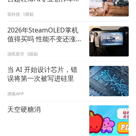
搞定
雷科技
1跟贴
2026年SteamOLED掌机
值得买吗 性能不变还涨价
太亏
游民星空
3跟贴
当 AI 开始设计芯片，错
误将第一次被写进硅里
虎嗅APP
天空硬糖消