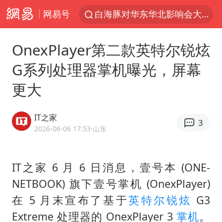
网易号
白海豚对华东华北影响会大于巴威
以拒绝“和平委员会”的加沙和平计划
OnexPlayer第二款英特尔锐炫
浙江省甬江发生2026年第1号洪水
G系列处理器掌机曝光，屏幕
美将每月供乌爱国者拦截导弹
更大
独闯南太行的失联女生最后轨迹已确认
央视新主播李秋莹母校发文祝贺
IT之家
3
白海豚北上或致京津冀暴雨
2026-06-06 17:53
·山东
全球最大级别运输船通过长江大桥
上门女婿出轨女邻居多年被判重婚罪
IT之家 6 月 6 日消息，壹号本 (ONE-
NETBOOK) 旗下壹号掌机 (OnexPlayer)
国足U17与阿森纳决赛取消 并列冠军
在 5 月末宣布了基于
英特尔锐炫
G3
香港刷新1884年以来最高气温纪录
Extreme 处理器的 OnexPlayer 3
掌机
。