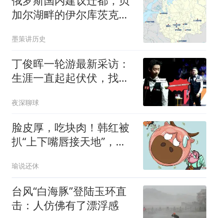
俄罗斯国内建议迁都，贝
加尔湖畔的伊尔库茨克为
何成心仪之选？
墨策讲历史
丁俊晖一轮游最新采访：
生涯一直起起伏伏，找不
到保持稳定的办法
夜深聊球
脸皮厚，吃块肉！韩红被
扒“上下嘴唇接天地”，但
基本上人畜无害
瑜说还休
台风“白海豚”登陆玉环直
击：人仿佛有了漂浮感