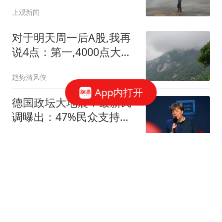
上观新闻
对于明天周一后A股,我再
说4点：第一,4000点大概
率还能再次见到？
趋势清风侠
App内打开
德国政坛大地震！最新民
调曝出：47%民众支持默
克尔出任联邦总统
史之韵
BBA在华主营汽车业务濒
临亏损边缘：宝马利润跌
幅最高
界面新闻