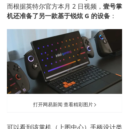
上海全力守护市民“菜篮子”
而根据英特尔官方本月 2 日视频，
壹号掌
暑期研学游升温 在旅途中增长知识
机还准备了另一款基于锐炫 G 的设备
：
猫咪过火把节被抹成黑猫
宝妈给四胞胎取名平安喜乐
BLG经理辟谣Bin离队
总书记点赞的非遗苗绣焕发新生机
打开网易新闻 查看精彩图片
可以看到该掌机（上图中心）手柄设计类