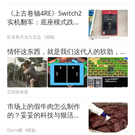
《上古卷轴4RE》Switch2
实机翻车：底座模式跌破
30帧，掌机模式卡顿更严
队友祭天法力无边
1跟贴
重
情怀这东西，就是我们这代人的软肋，重制就
正经的米饭
市场上的假牛肉怎么制作
的？妥妥的科技与狠活，
看完你还敢吃吗！
Doris楼
4跟贴