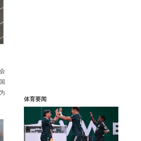
会
国
为
体育要闻