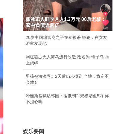
搬冰工人旺季月入1.3万元 00后老板：
家中负债近两亿
20岁中国籍富商之子在泰被杀 嫌犯：在女友
浴室发现他
网红霸占无人海岛进行改造 改名为"锤子岛"插
上旗帜
男孩被海浪卷走2天后仍未找到 当地：肯定不
会放弃
泽连斯基喊话韩国：援俄朝军规模增至5万 你
不担心吗
娱乐要闻