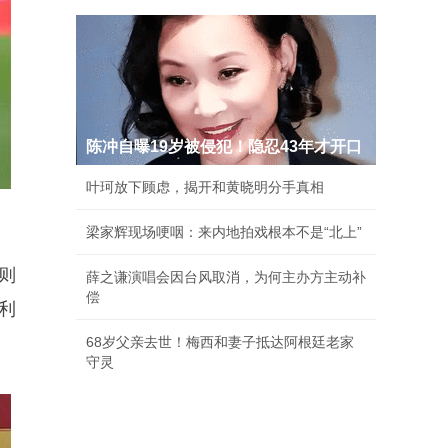
陈冲自曝19岁被侵犯！隐忍43年才开口
叶珂放下顾虑，揭开和黄晓明分手真相
梁家辉现场哽咽：来内地拍戏根本不是“北上”
则
薛之谦演唱会因台风取消，为何主办方主动补
偿
利
。
68岁父亲去世！梅西和妻子抵达阿根廷老家
守灵