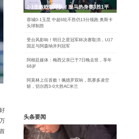
2-1击败欧联球队！皇马热身赛3胜1平
蓉城0-1玉昆 中超6轮不胜仍13分领跑 奥斯卡
头球制胜
受台风影响！明日之星冠军杯决赛取消，U17
国足与阿森纳并列冠军
阿根廷媒体：梅西父亲已于7日晚去世，享年
68岁
阿莫林上任首败！佩德罗双响，凯赛多凌空
斩，切尔西3-0大胜AC米兰
好
头条要闻
万
首