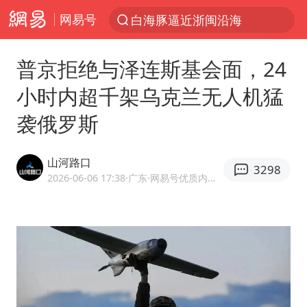
网易号
跨界融合拉长夏日经济消费链条
上海轨交全网络地面高架区段限速运行
普京拒绝与泽连斯基会面，24
拜登前列腺癌恶化
小时内超千架乌克兰无人机猛
四川宜宾5.5级地震后余震为何不断
袭俄罗斯
“伊斯兰版北约”出现
2026年7月份居民消费价格同比上涨0.5%
山河路口
3298
台铃电动车仅骑一年就断电趴窝
2026-06-06 17:38
·广东
·网易号优质内容创作者
浙江海域将现5到8米巨浪到狂浪
上海中心城区暴雨预警由橙变红
以军士兵把枪口对准中国记者
白海豚在海上打了个结