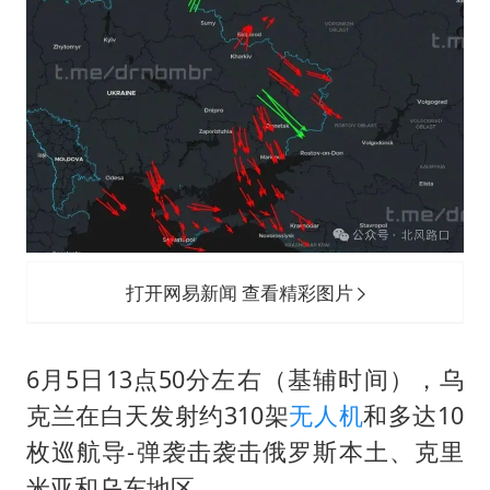
打开网易新闻 查看精彩图片
6月5日13点50分左右（基辅时间），乌
克兰在白天发射约310架
无人机
和多达10
枚巡航导-弹袭击袭击俄罗斯本土、
克里
米亚
和乌东地区。