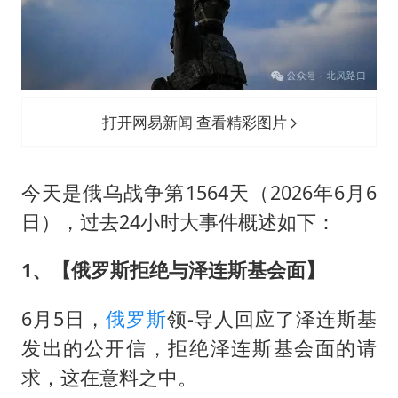
方桃子代言广告视频已下架
外国游客的“中国游三件套”火了
上海大部迎大暴雨
一周大涨超7% 金价为何突然上涨
打开网易新闻 查看精彩图片
WTT横滨冠军赛女单四强国乒占三席
谢霆锋演唱会隔空祝王菲生日快乐
今天是俄乌战争第1564天（2026年6月6
构建更高水平的全民健身公共服务体系
日），过去24小时大事件概述如下：
1、【俄罗斯拒绝与泽连斯基会面】
6月5日，
俄罗斯
领-导人回应了泽连斯基
发出的公开信，拒绝泽连斯基会面的请
求，这在意料之中。