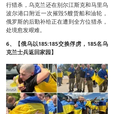
行猎杀，乌克兰还在别尔江斯克和马里乌
波尔港口附近一次摧毁5艘货船和油轮，
俄罗斯的后勤补给正在遭到全方位猎杀，
处境愈发艰难。
6、【俄乌以185:185交换俘虏，185名乌
克兰士兵返回家园】