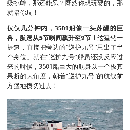
级挑衅，那还能忍？既然你想玩硬的，那
就陪你玩！
仅仅几分钟内，3501船像一头苏醒的巨
兽，航速从5节瞬间飙升至9节！
这猛然一
提速，直接把旁边的“巡护九号”甩出了半
个身位。就在“巡护九号”船员还没反应过
来的时候，3501船巨大的舰身以一个极其
果断的大角度，朝着“巡护九号”的航线前
方猛地横切过去！