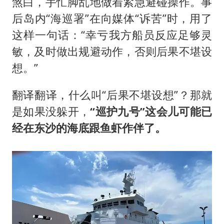
煞白，手忙脚乱地做着紧急避碰操作。事
后岛内“海巡署”在向媒体“诉苦”时，用了
这样一句话：“幸亏我方船员反应足够灵
敏，及时做出规避动作，否则后果不堪设
想。”
翻译翻译，什么叫“后果不堪设想”？那就
是如果没躲开，
“巡护九号”这会儿可能已
经在东沙的海底跟鱼虾作伴了。