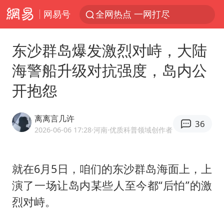
网易号
全网热点 一网打尽
东沙群岛爆发激烈对峙，大陆
海警船升级对抗强度，岛内公
开抱怨
离离言几许
36
2026-06-06 17:28
·河南
·优质科普领域创作者
就在6月5日，咱们的东沙群岛海面上，上
演了一场让岛内某些人至今都“后怕”的激
烈对峙。