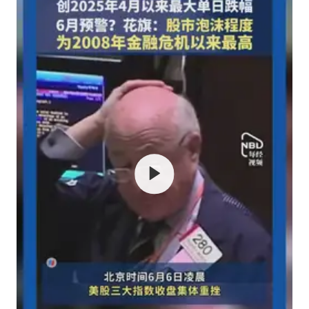
浙江海域将现5到8米巨浪到狂浪
武契奇会见泽连斯基有何意图
上海大部迎大暴雨
《龙餐馆》 冲奖
“伊斯兰版北约”出现
构建更高水平的全民健身公共服务体系