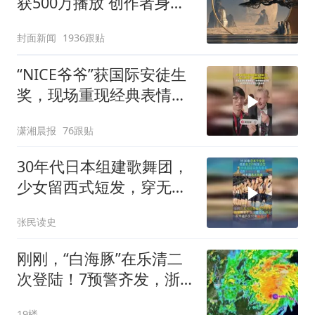
获500万播放 创作者身份
披露
封面新闻
1936跟贴
“NICE爷爷”获国际安徒生
奖，现场重现经典表情
包，向中国粉丝问好
潇湘晨报
76跟贴
30年代日本组建歌舞团，
少女留西式短发，穿无袖
上衣短裙跳舞
张民读史
刚刚，“白海豚”在乐清二
次登陆！7预警齐发，浙
江大暴雨、10级以上雷暴
19楼