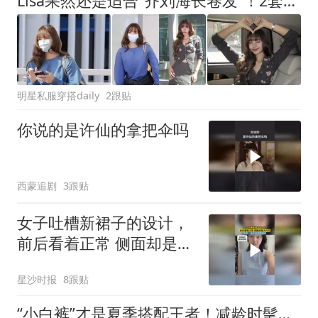
Lisa果然还是适合“齐刘海长卷发”！2套初秋穿搭配色统一好时尚
明星私服穿搭daily
2跟贴
你说的是许仙的拿把伞吗
西蒙追剧
3跟贴
女子吐槽新裙子的设计，
前后看着正常 侧面却是大
开叉，网友：这不就是围
星沙时报
8跟贴
裙吗
“小白裤”才是夏季搭配王者！减龄时髦又百搭，太适合50＋女人了