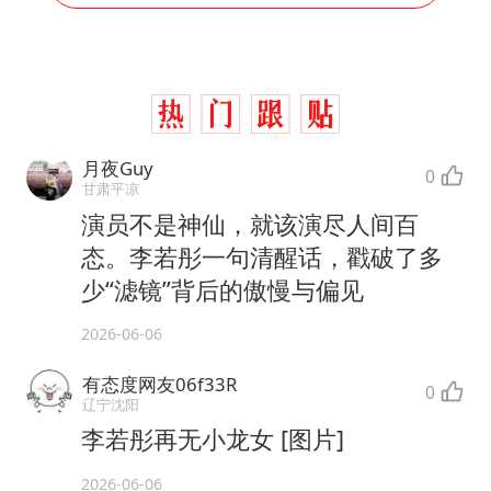
月夜Guy
0
甘肃平凉
演员不是神仙，就该演尽人间百
态。李若彤一句清醒话，戳破了多
少“滤镜”背后的傲慢与偏见
2026-06-06
有态度网友06f33R
0
辽宁沈阳
李若彤再无小龙女 [图片]
2026-06-06