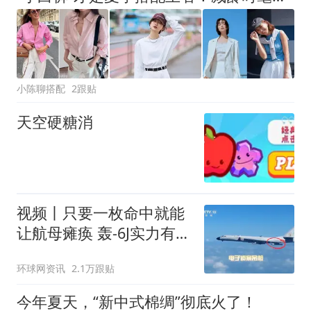
小陈聊搭配
2跟贴
天空硬糖消
视频丨只要一枚命中就能
让航母瘫痪 轰-6J实力有多
强？
环球网资讯
2.1万跟贴
今年夏天，“新中式棉绸”彻底火了！