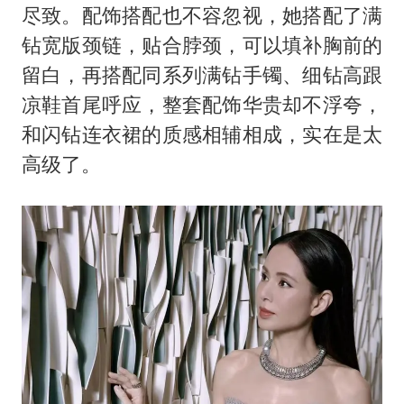
尽致。配饰搭配也不容忽视，她搭配了满
钻宽版颈链，贴合脖颈，可以填补胸前的
留白，再搭配同系列满钻手镯、细钻高跟
凉鞋首尾呼应，整套配饰华贵却不浮夸，
和闪钻连衣裙的质感相辅相成，实在是太
高级了。