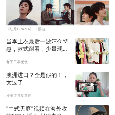
《红秀GRAZIA》
1跟贴
当季上衣最后一波清仓特
惠，款式耐看，少量现货
抢完为止！
老王日常犯傻
澳洲进口？全是假的！，
太逗了
沙雕道具制造局
"中式天庭"视频在海外收