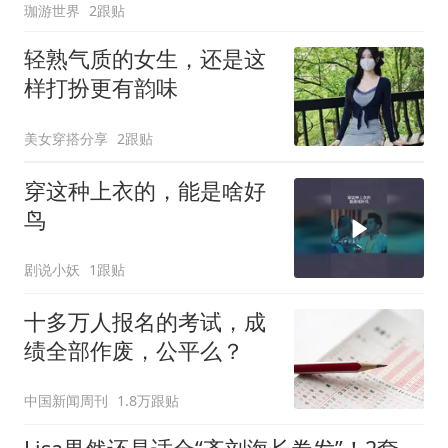
珈游世界
2跟贴
轻熟气质的女生，还是这
样打扮更有韵味
美女穿搭分享
2跟贴
穿这种上衣的，能是啥好
鸟
剧说小妖
1跟贴
十多万人报名的考试，成
绩全部作废，公平么？
中国新闻周刊
1.8万跟贴