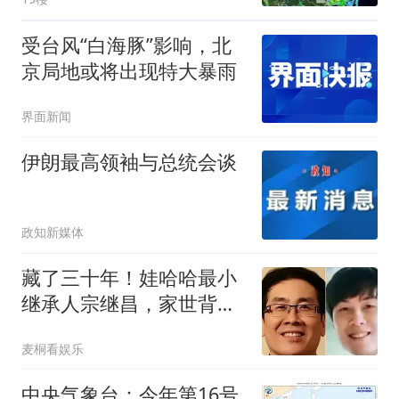
大风！影响远未结束……
受台风“白海豚”影响，北
京局地或将出现特大暴雨
界面新闻
伊朗最高领袖与总统会谈
政知新媒体
藏了三十年！娃哈哈最小
继承人宗继昌，家世背景
远超想象
麦桐看娱乐
中央气象台：今年第16号