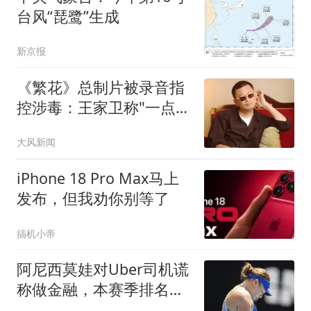
台风“琵鹭”生成
新京报
《繁花》总制片被录音指
控涉毒：王家卫称"一点够
了"
大风新闻
iPhone 18 Pro Max马上
发布，但我劝你别等了
搞机小帝
阿尼西莫娃对Uber司机谎
称做金融，本赛季排名从
第3跌至谷底