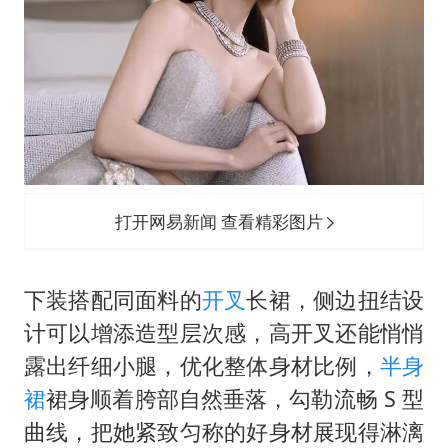
打开网易新闻 查看精彩图片
下装搭配同面料的
开叉
长裙，侧边扭结设
计可以增添造型层次感，高开叉还能悄悄
露出纤细小腿，优化整体身材比例，
半身
裙
裙身顺着胯部自然垂落，勾勒流畅 S 型
曲线，把她紧致匀称的好身材展现得淋漓