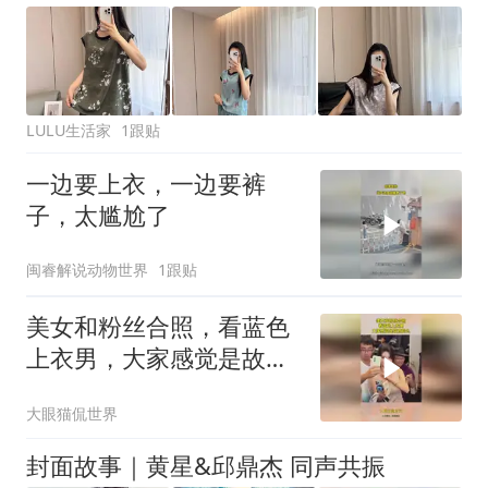
LULU生活家
1跟贴
一边要上衣，一边要裤
子，太尴尬了
闽睿解说动物世界
1跟贴
美女和粉丝合照，看蓝色
上衣男，大家感觉是故意
的么
大眼猫侃世界
封面故事｜黄星&邱鼎杰 同声共振