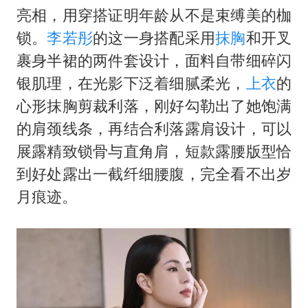
云南一男子胃中取出180颗铁钉
亮相，用穿搭证明年龄从不是束缚美的枷
景区回应“麦积山石窟看完需2000元”
锁。
李若彤
的这一身搭配采用
抹胸
和开叉
曹颖儿子首次演长剧
裹身半裙的两件套设计，面料自带细碎闪
以军士兵把枪口对准中国记者
银肌理，在光影下泛着细腻柔光，
上衣
的
心形抹胸剪裁利落，刚好勾勒出了她饱满
全球最大级别运输船通过长江大桥
的肩颈线条，再结合利落露肩设计，可以
奋力开创中国式现代化建设新局面
展露精致锁骨与直角肩，短款露腰版型恰
到好处露出一截纤细腰腹，完全看不出岁
月痕迹。