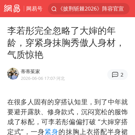
网易号
《披荆斩棘2026》阵容官宣
陈幸同2比4张本美和 国乒双线丢冠
李若彤完全忽略了大婶的年
白海豚北上或致京津冀暴雨
龄，穿紧身抹胸秀傲人身材，
美将每月供乌爱国者拦截导弹
气质惊艳
新疆一婚礼线上邀请引热议
《龙餐馆》 冲奖
蒂蒂茱家
2
上门女婿出轨女邻居多年被判重婚罪
2026-06-06 17:07
·河北
香港刷新1884年以来最高气温纪录
国足U17与阿森纳决赛取消 并列冠军
在很多人固有的穿搭认知里，到了中年就
要避开露肤、修身款式，沉闷宽松的服饰
构建更高水平的全民健身公共服务体系
成了标配，可李若彤偏偏打破 “大婶穿搭
世界第1特鲁姆普斯诺克中国赛一轮游
定式”，一身
紧身
的抹胸上衣搭配半身裙