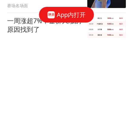
赛场名场面
App内打开
一周涨超7%，金价大涨的
原因找到了
澎湃新闻
公婆晚上突然造访 衣着清
凉的儿媳妇吓不轻拔腿就
跑
匿名版
全面失守！国乒丢双冠！
张本美和打疯了：主场折
桂，高举双手示威
大秦壁虎白话体育