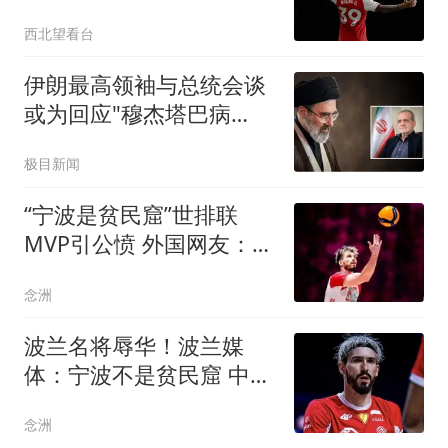
西北望看台
伊朗最高领袖与总统会谈
或为回应"穆杰塔巴病
危"报道
极目新闻
“宁波是贫民窟”世排联
MVP引公愤 外国网友：中
国远比波兰富裕
念洲
波兰名将辱华！波兰媒
体：宁波不是贫民窟 中国
人不可能原谅他
念洲