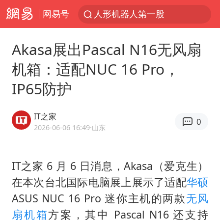
网易号
人形机器人第一股
多地银行上调存款利率
Akasa展出Pascal N16无风扇
上海地铁4条线路全线停运
机箱：适配NUC 16 Pro，
白海豚路径图
IP65防护
宇树申购 中一签有望赚20万元
NBA传奇教练老尼尔森去世
IT之家
0
武汉3名城管协管员殴打摊主被刑拘
2026-06-06 16:49
·山东
4.2平卫生间补漏注胶花1.55万
律师谈贾冰私人饭局被偷拍
IT之家 6 月 6 日消息，Akasa（爱克生）
在本次台北国际电脑展上展示了适配
华硕
男子结婚8年3个女儿都不是亲生
ASUS NUC 16 Pro 迷你主机的两款
无风
面对面丨蔡磊：与渐冻症抗争 纵使不敌 也不屈服
扇机箱
方案，其中 Pascal N16 还支持