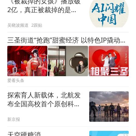
《被裁掉的女孩》播放破
2亿，真正被裁掉的是
谁？
吴晓波频道
2跟贴
三圣街道“抢跑”甜蜜经济 以特色IP撬动区域发展
爱看头条
探索育人新载体，北航发
布全国高校首个原创科幻
IP“图风行动”
新京报
天空硬糖消