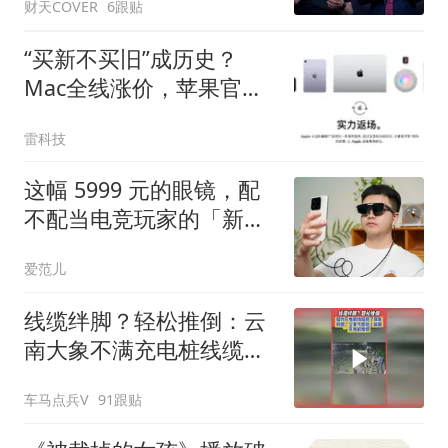
财天COVER
6跟贴
“买新不买旧”成历史？
Mac全线涨价，苹果官翻
机一夜爆发
雷科技
这幅 5999 元的眼镜，配
不配当电竞玩家的「新装
备」｜ROG XREAL R1 体
爱范儿
验
线缆绊脚？轻松推倒：云
南大象不满充电桩线缆绊
脚怒将其推倒
车马点兵V
91跟贴