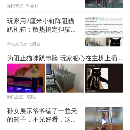
无限鹤壁
34跟贴
玩家用2厘米小钉阵阻猫
趴机箱：散热搞定但猫心
碎了？
宇宙来信发
5跟贴
为阻止猫咪趴电脑 玩家狠心在主机上插满“小刺”！
游民星空
3跟贴
孙女展示爷爷编了一整天
的篮子，不光好看，这种
材质编出来的非常结实耐