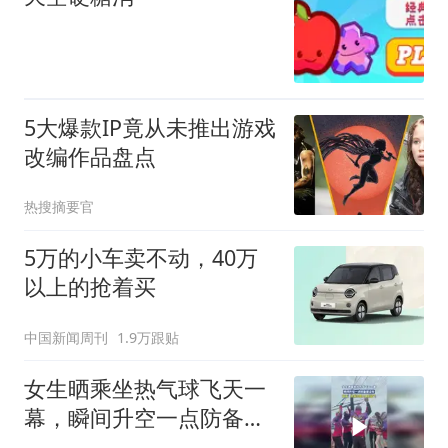
5大爆款IP竟从未推出游戏
改编作品盘点
热搜摘要官
5万的小车卖不动，40万
以上的抢着买
中国新闻周刊
1.9万跟贴
女生晒乘坐热气球飞天一
幕，瞬间升空一点防备都
没有