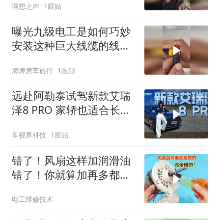
理想之声
1跟贴
用
曝光九级电工是如何巧妙
安装这种巨大线缆的线鼻
子方法！
海涛房车旅行
1跟贴
远赴阿勒泰试驾新款艾瑞
泽8 PRO 家轿也适合长途
远行
车视界科技
1跟贴
错了！风扇这样加润滑油
错了！你就算加再多都没
用，这是正确方法
电工维修技术