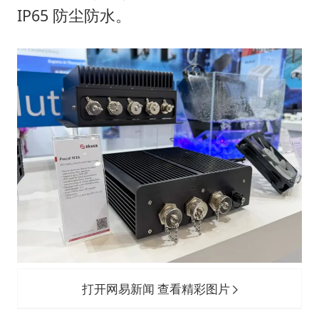
5万小车卖不动 微型代步车集体遇冷
IP65 防尘防水。
手机真会“偷听”我们说话吗
梅婷12岁女儿百花奖发言
加沙约14万栋建筑被完全摧毁
从科技创新看开局起步的时与势
打开网易新闻 查看精彩图片