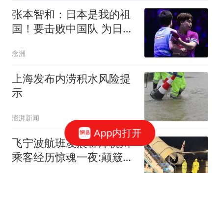
张本智和：日本是我的祖
国！要击败中国队 为日本
夺得亚运会金牌
念洲
上海发布内涝积水风险提
示
澎湃新闻
App内打开
飞宁波航班凌晨备降杭州
乘客经历惊魂一夜:颠簸1
小时
都市快报橙柿互动
陈幸同赛后眼眶发红，不