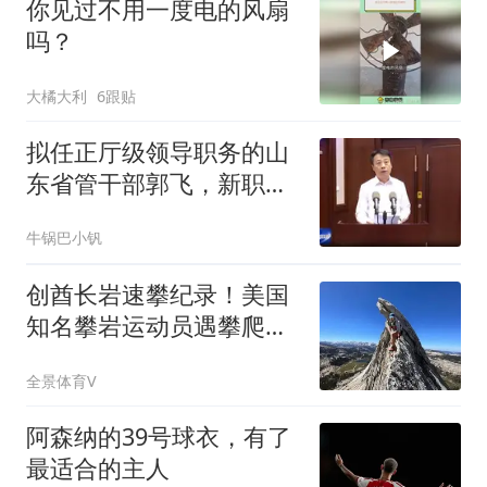
你见过不用一度电的风扇
吗？
大橘大利
6跟贴
拟任正厅级领导职务的山
东省管干部郭飞，新职明
确！济南市管正职胡金
牛锅巴小钒
良，正式履新！
创酋长岩速攀纪录！美国
知名攀岩运动员遇攀爬事
故去世，年仅30岁
全景体育V
阿森纳的39号球衣，有了
最适合的主人