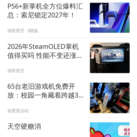
PS6+新掌机全方位爆料汇
总：索尼锁定2027年！
游民星空
3跟贴
2026年SteamOLED掌机
值得买吗 性能不变还涨价
太亏
游民星空
65台老旧游戏机免费开
放：校园一角藏着跨越30
年的游戏历史
追星雷达站
天空硬糖消