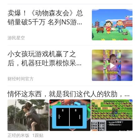
卖爆！《动物森友会》总
销量破5千万 名列NS游戏
前茅
游民星空
小女孩玩游戏机赢了之
后，机器狂吐票根惊呆爸
爸！
财经时间官方
情怀这东西，就是我们这代人的软肋，重制就是对我们的精准狙击
正经的米饭
1跟贴