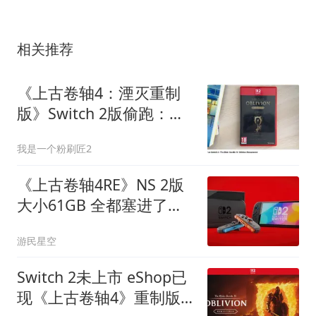
相关推荐
《上古卷轴4：湮灭重制
版》Switch 2版偷跑：开
放世界卡顿明显，帧率跌
我是一个粉刷匠2
破30帧
《上古卷轴4RE》NS 2版
大小61GB 全都塞进了卡
带
游民星空
Switch 2未上市 eShop已
现《上古卷轴4》重制版