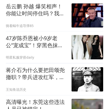
们多多帮忙助力，感谢大
岳云鹏 孙越 爆笑相声！
家
你能让时间停住吗？我
能，抠电池！
骑着蜗牛追导弹85
47岁陈乔恩被小9岁老
公“宠成宝”！穿黑色抹胸
裙同框老公更显小
明星私服穿搭daily
蒋介石为什么要把田颂尧
撤职？带兵进攻红军，结
果被俘投诚超过六万人！
王知鱼说历史
高清曝光！东莞这些违法
人员已被锁定！