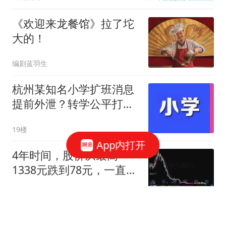
《欢迎来龙餐馆》拉了坨
大的！
编剧蓝羽生
杭州某知名小学扩班消息
提前外泄？转学公平打问
号...
19楼
App内打开
4年时间，股价从最高
1338元跌到78元，一直死
扛的股民越套越深
财经智多星
肖战主演《十日终焉》青