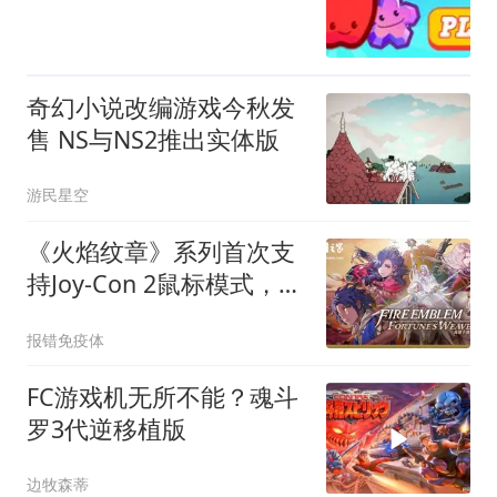
奇幻小说改编游戏今秋发
售 NS与NS2推出实体版
游民星空
《火焰纹章》系列首次支
持Joy-Con 2鼠标模式，新
作9月17日发售
报错免疫体
FC游戏机无所不能？魂斗
罗3代逆移植版
边牧森蒂