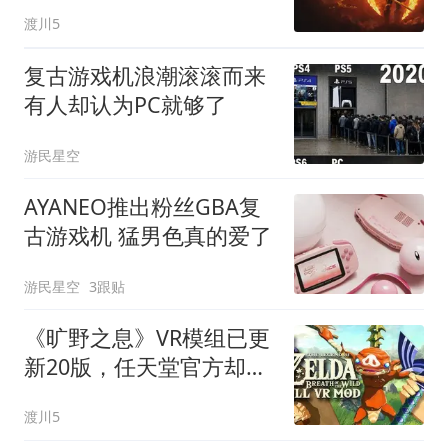
等游戏文件大小
渡川5
复古游戏机浪潮滚滚而来
有人却认为PC就够了
游民星空
AYANEO推出粉丝GBA复
古游戏机 猛男色真的爱了
游民星空
3跟贴
《旷野之息》VR模组已更
新20版，任天堂官方却从
未出手
渡川5