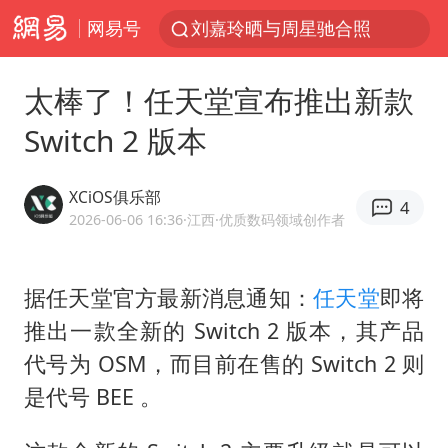
网易号
《披荆斩棘2026》阵容官宣
上海有出现龙卷潜势
太棒了！任天堂宣布推出新款
国足U17与阿森纳决赛取消 并列冠军
Switch 2 版本
香港高温刷新历史纪录
女子发现前夫婚内与第三者育子
XCiOS俱乐部
4
王艺迪无缘横滨赛决赛
2026-06-06 16:36
·江西
·优质数码领域创作者
2025年小学教师减少13.19万
据任天堂官方最新消息通知：
任天堂
即将
王艺迪2-4不敌张本美和止步4强
推出一款全新的 Switch 2 版本，其产品
以军士兵把枪口对准中国记者
代号为 OSM，而目前在售的 Switch 2 则
上门女婿出轨女邻居多年被判重婚罪
是代号 BEE 。
韩军前线部队连曝丑闻