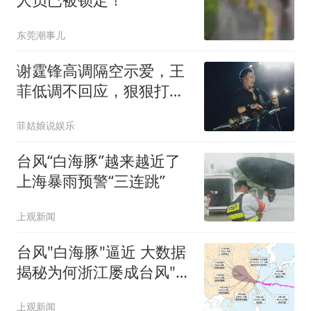
东莞潮事儿
谢霆锋高调隔空示爱，王
菲低调不回应，狠狠打脸
全网吃瓜看客！
菲姑娘说娱乐
台风“白海豚”越来越近了
上海暴雨预警“三连跳”
上观新闻
台风"白海豚"逼近 大数据
揭秘为何浙江屡成台风"靶
心"
上观新闻