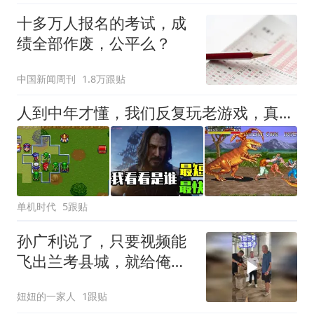
十多万人报名的考试，成
绩全部作废，公平么？
中国新闻周刊
1.8万跟贴
人到中年才懂，我们反复玩老游戏，真的不止是怀旧！
单机时代
5跟贴
孙广利说了，只要视频能
飞出兰考县城，就给俺老
头子买金牌子。咱可不能
妞妞的一家人
1跟贴
落后。拜托屏幕前的家人