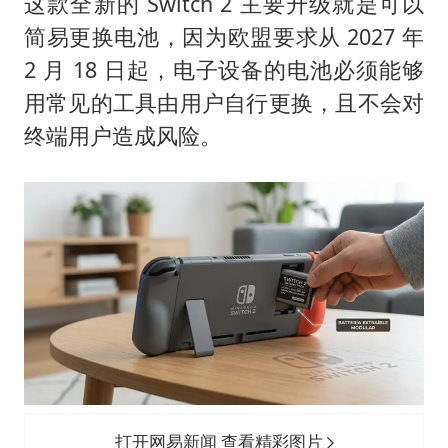
《龙餐馆》 冲奖
这款全新的 Switch 2 主要升级就是可以
简易更换电池，因为欧盟要求从 2027 年
笔试第一被劝弃考涉事副校长被撤职
2 月 18 日起，电子设备的电池必须能够
构建更高水平的全民健身公共服务体系
用常见的工具由用户自行更换，且不会对
奋力开创中国式现代化建设新局面
终端用户造成风险。
打开网易新闻 查看精彩图片