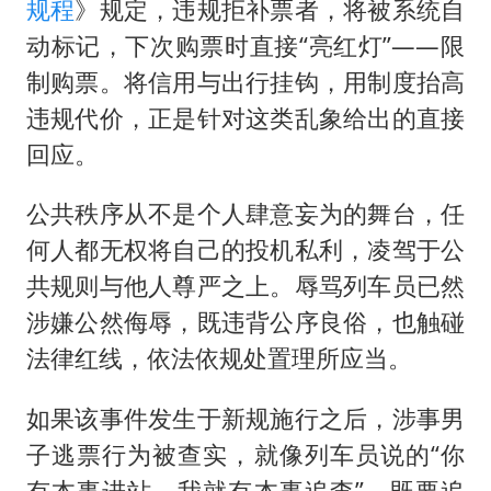
规程
》规定，违规拒补票者，将被系统自
动标记，下次购票时直接“亮红灯”——限
制购票。将信用与出行挂钩，用制度抬高
违规代价，正是针对这类乱象给出的直接
回应。
公共秩序从不是个人肆意妄为的舞台，任
何人都无权将自己的投机私利，凌驾于公
共规则与他人尊严之上。辱骂列车员已然
涉嫌公然侮辱，既违背公序良俗，也触碰
法律红线，依法依规处置理所应当。
如果该事件发生于新规施行之后，涉事男
子逃票行为被查实，就像列车员说的“你
有本事进站，我就有本事追查”，既要追