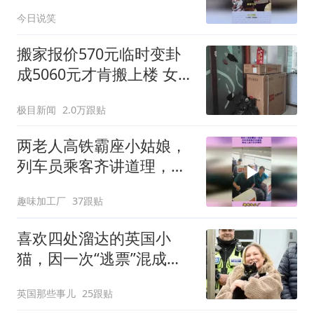
的反复提醒洗脑了
今日说笑
搬家报价570元临时变卦
成5060元才肯搬上楼 女子
傻眼
极目新闻
2.0万跟贴
两老人高铁霸座小姑娘，
列车员乘客齐讲道理，俩
老人装不识字硬刚
趣味加工厂
37跟贴
喜欢四处溜达的英国小
猫，因一次“逃票”混成了
铁路公司的终身VIP
英国那些事儿
25跟贴