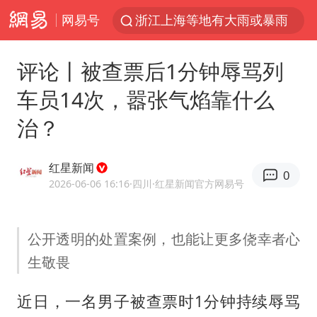
网易号
浙江上海等地有大雨或暴雨
新疆优化调整景区内自驾服务费
评论丨被查票后1分钟辱骂列
黄金牛市回来了吗
车员14次，嚣张气焰靠什么
央视新主播李秋莹孙亚鹏亮相
治？
情侣平潭拍日出坠崖1死1伤
倪萍赵雅芝同框亮相红毯
红星新闻
0
台当局重金为“台独”织“皇帝新衣”
2026-06-06 16:16
·四川
·红星新闻官方网易号
白海豚将正面袭击贯穿浙江
《欢迎来龙餐馆》口碑
公开透明的处置案例，也能让更多侥幸者心
生敬畏
微信又有新功能，你可以“撤回”你的撤回了！
几元成本的AI广告导致千万市值蒸发
近日，一名男子被查票时1分钟持续辱骂