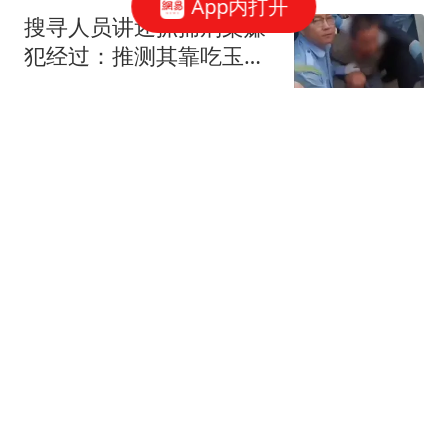
App内打开
搜寻人员讲述抓捕刑案嫌
犯经过：推测其靠吃玉米
维持生存，其所藏玉米地
扬子晚报
有2米高，无人机和热成
像难以识别，嫌犯被抓时
斯坦丘一剑封喉，大连英
状态良好但不说话
博1-0掀翻辽宁铁人，终结
2轮不胜
侧身凌空斩
不必填海造岛了！菲律宾
破船赖了27年，中国用
300倍体量反将一军
萧鮖记录风土人情
曼联VS巴黎圣日耳曼：残