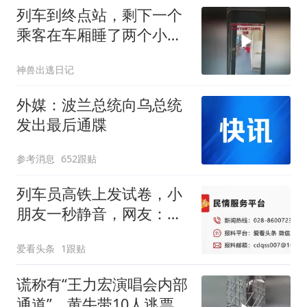
列车到终点站，剩下一个
乘客在车厢睡了两个小
时。 我记得终点站会有列
神兽出逃日记
车员，全车检查的呀
外媒：波兰总统向乌总统
发出最后通牒
参考消息
652跟贴
列车员高铁上发试卷，小
朋友一秒静音，网友：这
个礼物的杀伤力太大了
爱看头条
1跟贴
谎称有“王力宏演唱会内部
通道”，黄牛带10人逃票拆