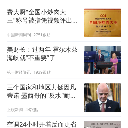
费大厨"全国小炒肉大
王"称号被指凭视频评出
官方回应
中国新闻周刊
2751跟贴
美财长：过两年 霍尔木兹
海峡就“不重要”了
第一财经资讯
1939跟贴
三个国家和地区力挺因凡
蒂诺 墨西哥的"反水"耐人
寻味
上观新闻
44跟贴
空调24小时开着反而更省