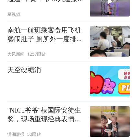
围挡躲清洁室
星视频
南航一航班乘客食用飞机
餐闹肚子 厕所外一度排长
队
大风新闻
1257跟贴
天空硬糖消
“NICE爷爷”获国际安徒生
奖，现场重现经典表情
包，向中国粉丝问好
潇湘晨报
50跟贴