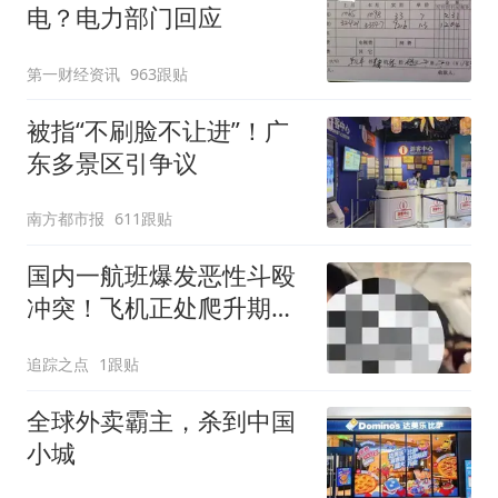
电？电力部门回应
第一财经资讯
963跟贴
被指“不刷脸不让进”！广
东多景区引争议
南方都市报
611跟贴
国内一航班爆发恶性斗殴
冲突！飞机正处爬升期，
两乘客大打出手！
追踪之点
1跟贴
全球外卖霸主，杀到中国
小城