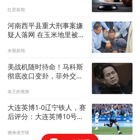
关系
红星新闻
河南西平县重大刑事案嫌
疑人落网 在玉米地里被抓
获
央视新闻
美战机随时待命！马科斯
彻底改口变卦，菲外交部
火速交人
老王的视角
大连英博1-0辽宁铁人，赛
后评分：大连英博10号排
第一
侧身凌空斩