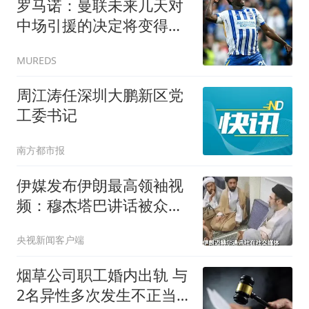
罗马诺：曼联未来几天对
中场引援的决定将变得更
加明确；斯莫林：为卡里
MUREDS
克感到非常开心，他是最
适合执教曼联的人
周江涛任深圳大鹏新区党
工委书记
南方都市报
伊媒发布伊朗最高领袖视
频：穆杰塔巴讲话被众人
围住
央视新闻客户端
烟草公司职工婚内出轨 与
2名异性多次发生不正当