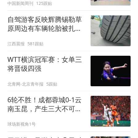
中国新闻周刊
125跟贴
自驾游客反映辉腾锡勒草
原周边有车辆轮胎被扎，
修理店铺换胎价格高达千
江西晨报
581跟贴
元，官方发布情况通报
WTT横滨冠军赛：女单三
将晋级四强
北青网-北京青年报
5跟贴
6轮不胜！成都蓉城0-1云
南玉昆，产生三大不可思
议，以及两个不争事实
球场新视角1号