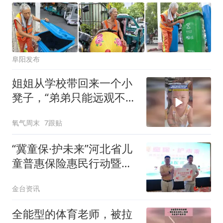
阜阳发布
姐姐从学校带回来一个小
凳子，“弟弟只能远观不能
近玩焉，看到姐姐走过来
氧气周末
7跟贴
立马让座”
“冀童保·护未来”河北省儿
童普惠保险惠民行动暨心
理健康促进行动在石家庄
金台资讯
启动
全能型的体育老师，被拉