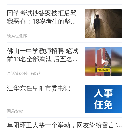
同学考试抄答案被拒后骂
我恶心：18岁考生的坚守
与委屈
晚风也遗憾
佛山一中学教师招聘 笔试
前13名全部淘汰 后五名全
部逆袭
金话筒60秒
9跟贴
汪华东任阜阳市委书记
网易安徽
阜阳环卫大爷一个举动，网友纷纷留言“求表扬”！