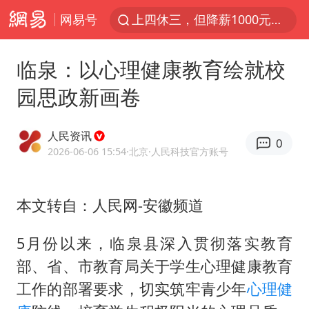
网易号
上四休三，但降薪1000元，你接受吗？
泰国初中生饮弹自尽前开了26枪
临泉：以心理健康教育绘就校
情侣在平潭拍日出时坠崖致一死一伤
园思政新画卷
全民健身事业高质量发展
台当局重金为“台独”织“皇帝新衣”
人民资讯
0
几元成本的AI广告导致千万市值蒸发
2026-06-06 15:54
·北京
·人民科技官方账号
老挝国会主席赛宋蓬逝世
本文转自：人民网-安徽频道
茅台部分直营店飞天茅台提价
夏日经济乘“热”而上 消费市场向“新”而行
5月份以来，临泉县深入贯彻落实教育
白海豚将正面袭击贯穿浙江
部、省、市教育局关于学生心理健康教育
酒店回应车内过夜被收150元
工作的部署要求，切实筑牢青少年
心理健