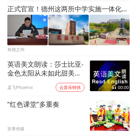
正式官宣！德州这两所中学实施一体化办学，师资力量“强融合”
有德之州
英语美文朗读：莎士比亚-
金色太阳从未如此甜美吻
过
00:00
孟飞Phoenix
云音乐特供
“红色课堂”多重奏
安青传媒