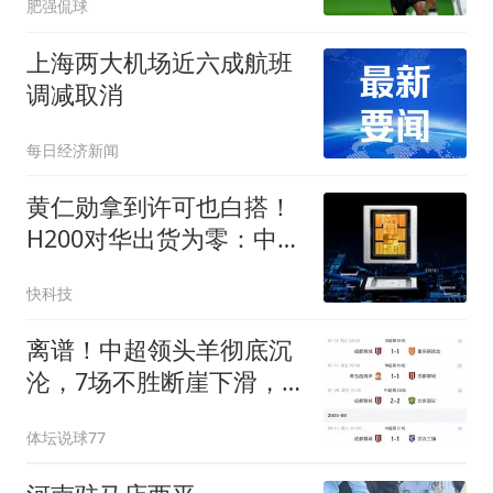
肥强侃球
上海两大机场近六成航班
调减取消
每日经济新闻
黄仁勋拿到许可也白搭！
H200对华出货为零：中企
46%算力预算涌向国产芯
快科技
片
离谱！中超领头羊彻底沉
沦，7场不胜断崖下滑，
躺冠却暗藏大隐患
体坛说球77