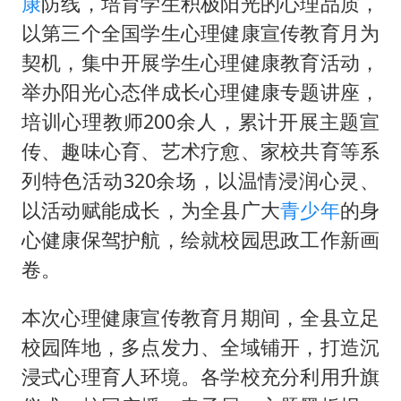
黄金牛市回来了吗
康
防线，培育学生积极阳光的心理品质，
以第三个全国学生心理健康宣传教育月为
酒店花洒现排泄物住客索赔遭拒
契机，集中开展学生心理健康教育活动，
杭州全市有序停课
举办阳光心态伴成长心理健康专题讲座，
乐享全民健身 共筑健康中国
培训心理教师200余人，累计开展主题宣
传、趣味心育、艺术疗愈、家校共育等系
列特色活动320余场，以温情浸润心灵、
以活动赋能成长，为全县广大
青少年
的身
心健康保驾护航，绘就校园思政工作新画
卷。
本次心理健康宣传教育月期间，全县立足
校园阵地，多点发力、全域铺开，打造沉
浸式心理育人环境。各学校充分利用升旗