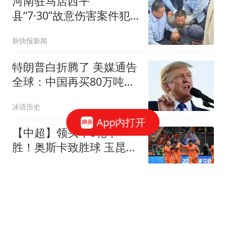
河南驻马店西平
县“7·30”故意伤害案件犯
罪嫌疑人夏某钢被抓获
新快报新闻
特朗普白折腾了 美媒通告
全球：中国再买80万吨大
豆
冰语历史
App内打开
【中超】领头羊6轮不
胜！奥斯卡致胜球 玉昆1
比0蓉城
体坛周报
十多万人报名的考试成绩
全作废 考生:为何让别人