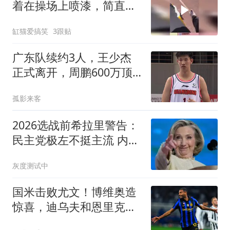
着在操场上喷漆，简直越
干越有劲！
缸猫爱搞笑
3跟贴
广东队续约3人，王少杰
正式离开，周鹏600万顶
薪回归
孤影来客
2026选战前希拉里警告：
民主党极左不挺主流 内斗
恐助共和党
灰度测试中
国米击败尤文！博维奥造
惊喜，迪乌夫和恩里克诠
释两翼答案！