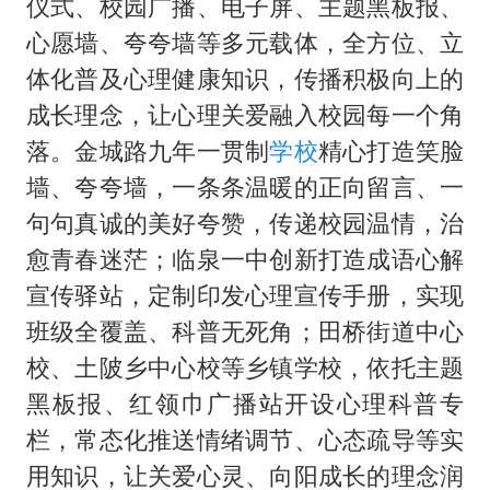
仪式、校园广播、电子屏、主题黑板报、
心愿墙、夸夸墙等多元载体，全方位、立
体化普及心理健康知识，传播积极向上的
成长理念，让心理关爱融入校园每一个角
落。金城路九年一贯制
学校
精心打造笑脸
墙、夸夸墙，一条条温暖的正向留言、一
句句真诚的美好夸赞，传递校园温情，治
愈青春迷茫；临泉一中创新打造成语心解
宣传驿站，定制印发心理宣传手册，实现
班级全覆盖、科普无死角；田桥街道中心
校、土陂乡中心校等乡镇学校，依托主题
黑板报、红领巾广播站开设心理科普专
栏，常态化推送情绪调节、心态疏导等实
用知识，让关爱心灵、向阳成长的理念润