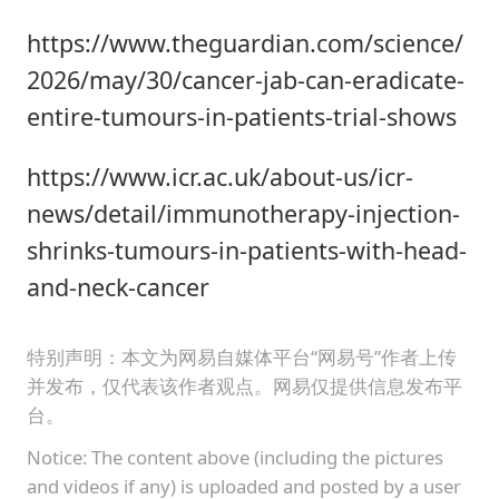
https://www.theguardian.com/science/
2026/may/30/cancer-jab-can-eradicate-
entire-tumours-in-patients-trial-shows
https://www.icr.ac.uk/about-us/icr-
news/detail/immunotherapy-injection-
shrinks-tumours-in-patients-with-head-
and-neck-cancer
特别声明：本文为网易自媒体平台“网易号”作者上传
并发布，仅代表该作者观点。网易仅提供信息发布平
台。
Notice: The content above (including the pictures
and videos if any) is uploaded and posted by a user