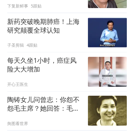
下复新鲜事
5跟贴
新药突破晚期肺癌！上海
研究颠覆全球认知
子圣剪辑
4跟贴
每天久坐1小时，癌症风
险大大增加
开心王医生
陶铸女儿问曾志：你怨不
怨毛主席？她回答：毛主
席晚年是一个老人！
舆图看世界