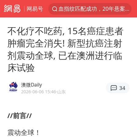
血指纹匹配成功，20年悬案告破！凶手被执行死刑
网易号
独闯南太行失联14天的女子已找到
不化疗不吃药, 15名癌症患者
辽宁28名务农人员中暑死亡？官方辟谣
大疆错失宇树
肿瘤完全消失! 新型抗癌注射
演员秦焰去世 曾出演《狂飙》
剂震动全球, 已在澳洲进行临
大连一起飞航班因乘客可乐爆瓶折返
床试验
医疗垃圾做手机壳 这也是谋财害命
澳微Daily
7月CPI同比上涨0.5% 经济内生增长动力持续增强
34
2026-06-06 15:46
·山东
部分银行上调存款利率
白海豚突然大拐弯 走出罕见路线
//前言//
中央气象台继续发布暴雨橙警
震动全球！
朱一龙的鼻子怎么了