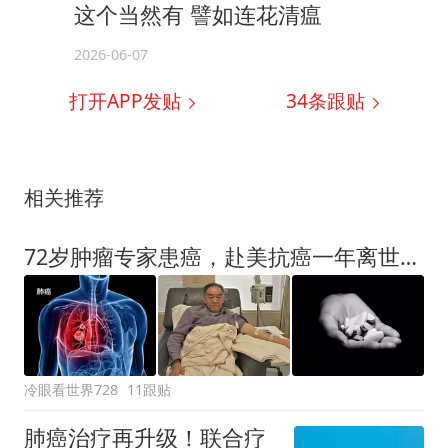
这个当然有 譬如连花清瘟
2026-06-07
打开APP发贴
34
条跟贴
相关推荐
72岁肿瘤专家患癌，赴美抗癌一年离世，临终前2个反思，引以为戒
冷眼看世界728
11跟贴
肺癌治疗再升级！联合疗