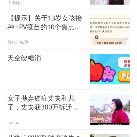
上海徐汇
【提示】关于13岁女孩接
种HPV疫苗的10个焦点问
题
敦化市妇联
天空硬糖消
女子抛弃癌症丈夫和儿
子，丈夫获300万拆迁
款，女子回来索要全部
aespa