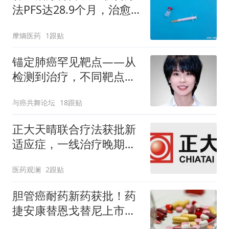
法PFS达28.9个月，治愈
曙光初现
摩熵医药
1跟贴
锚定肺癌罕见靶点——从
检测到治疗，不同靶点怎
么选、怎么管？丨直播预
与癌共舞论坛
18跟贴
告
正大天晴联合疗法获批新
适应症，一线治疗晚期肺
鳞癌丨产业新闻
医药观澜
2跟贴
胆管癌耐药新药获批！药
捷安康替恩戈替尼上市，
济川儿童药同步获批