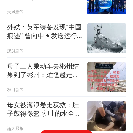
球CEO项目学习，有人自
大风新闻
称遭骗要求全额退费；牛
津大学回应
外媒：英军装备发现"中国
痕迹" 曾向中国发送运行
数据
澎湃新闻
母子三人乘动车去郴州结
果到了彬州：难怪越走越
冷
极目新闻
母女被海浪卷走获救：肚
子鼓得像篮球 吐的水全是
沙子
潇湘晨报