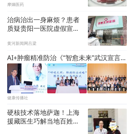
摩熵医药
治病治出一身麻烦？患者
质疑贵阳一医院虚假宣
传、过度诊疗，多部门介
黄河新闻网吕梁
入调查
AI+肿瘤精准防治《“智愈未来”武汉宣言》在汉发布
健康传播社
硬核技术落地萨迦！上海
援藏医生巧解当地百姓顽
痛难题