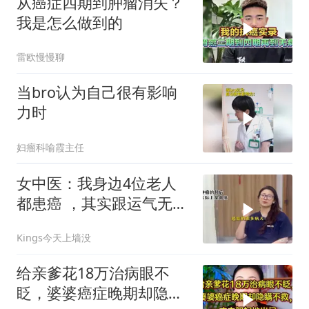
从癌症四期到肿瘤消失？
我是怎么做到的
雷欧慢慢聊
当bro认为自己很有影响
力时
妇瘤科喻霞主任
女中医：我身边4位老人
都患癌 ，其实跟运气无
关！听懂受益终身
Kings今天上墙没
给亲爹花18万治病眼不
眨，婆婆癌症晚期却隐瞒