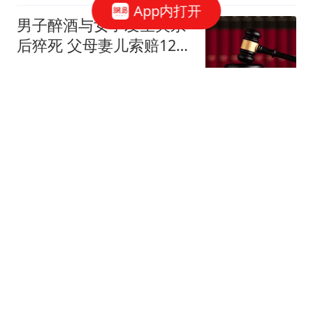
App内打开
男子醉酒与女子发生关系
后猝死 父母妻儿索赔128
万元
红星新闻
中纪委打多"虎":市委书记
任上被查 3天前还在参加
活动
上观新闻
男子杀害母子后原地隐匿
20年至退休：赌自己"命
大"
极目新闻
武契奇：欧洲已处于大战