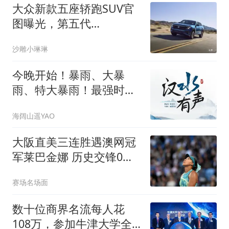
大众新款五座轿跑SUV官
图曝光，第五代
EA888+8AT
沙雕小琳琳
今晚开始！暴雨、大暴
雨、特大暴雨！最强时段
在……
海阔山遥YAO
大阪直美三连胜遇澳网冠
军莱巴金娜 历史交锋0记
录引爆悬念
赛场名场面
数十位商界名流每人花
108万，参加牛津大学全