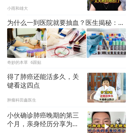
不救，丈夫怒提离婚
小雨和雄大
为什么一到医院就要抽血？医生揭秘：抽出来的血，最终去了哪里
奇妙的本草
6跟贴
得了肺癌还能活多久，关
键看这四点
肿瘤科田鑫医生
小伙确诊肺癌晚期的第三
个月，亲身经历分享为什
么确诊就是晚期