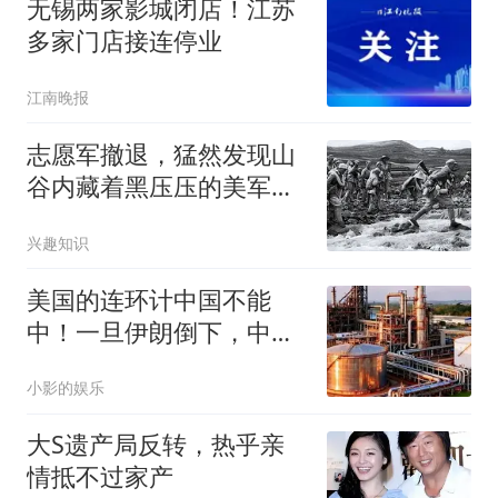
无锡两家影城闭店！江苏
多家门店接连停业
江南晚报
志愿军撤退，猛然发现山
谷内藏着黑压压的美军，
师长涌起大胆念头
兴趣知识
美国的连环计中国不能
中！一旦伊朗倒下，中方
必须彻底抛弃幻想
小影的娱乐
大S遗产局反转，热乎亲
情抵不过家产