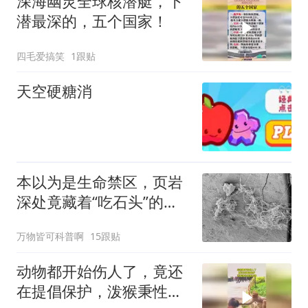
深海幽灵全球核潜艇，下
潜最深的，五个国家！
四毛爱搞笑
1跟贴
天空硬糖消
本以为是生命禁区，页岩
深处竟藏着“吃石头”的真
菌和缓步动物
万物皆可科普啊
15跟贴
动物都开始伤人了，竟还
在提倡保护，泼猴秉性暴