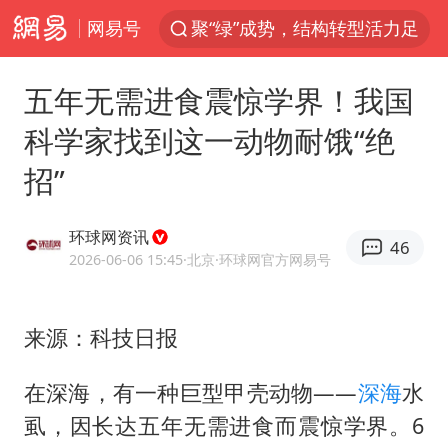
网易号
聚“绿”成势，结构转型活力足
印度暴发金迪普拉病毒
五年无需进食震惊学界！我国
80后女柜员获聘4200亿银行副行长
科学家找到这一动物耐饿“绝
41岁女子为鼓励女儿考上985研究生
招”
24小时不关空调 电费反而更低？
陕西潼关强降雨引发土崖滑坡1人失联
环球网资讯
46
陕西柞水突发泥石流致1死2失联
2026-06-06 15:45
·北京
·环球网官方网易号
“梅姨”已是老年人 死刑或适用受限
美国退回1000亿美元关税
来源：科技日报
“事业单位招聘不是人情买卖”
在深海，有一种巨型甲壳动物——
深海
水
南大数院院长疑辞职信里写不想干了
虱，因长达五年无需进食而震惊学界。6