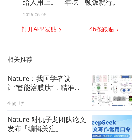
给人用上。一年吃一顿饭就行。
2026-06-06
打开APP发贴
46
条跟贴
相关推荐
Nature：我国学者设
计“智能溶膜肽”，精准引
爆肿瘤免疫风暴，带来癌
生物世界
症治疗新策略
Nature 对仇子龙团队论文
发布「编辑关注」