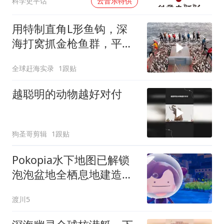
00:00
科学史平话
云音乐特供
用特制直角L形鱼钩，深
海打窝抓金枪鱼群，平均
几秒钟就抓一条
全球赶海实录
1跟贴
越聪明的动物越好对付
狗圣哥剪辑
1跟贴
Pokopia水下地图已解锁
泡泡盆地全栖息地建造清
单一览
渡川5