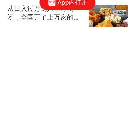
App内打开
从日入过万到八个月倒
闭，全国开了上万家的零
食店到底有啥猫腻？
负面黑洞
18岁波兰天才边锋横空出
世，已成超级香饽饽，遭
9大欧洲豪门疯抢
零度眼看球
牛弹琴：俄乌双方彻底杀
红眼 俄官员光天化日下被
暗杀
现代快报
湖北住建厅、水利厅、林