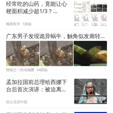
经常吃的山药，竟能让心
梗面积减少超1/3？
Nutrients最新：山药多糖
梅斯医学
1跟贴
400mg/kg干预，心功能
与线粒体双重逆转
广东男子发现诡异蜗牛，触角似发廊转灯，还会闪！网友：被寄生了，真正的蜗牛已经死了
狸猫之一的动物圈
44跟贴
孟加拉国前总理哈西娜下
台后首次演讲：被迫离
开，从未与人民分离
徐云流浪中国