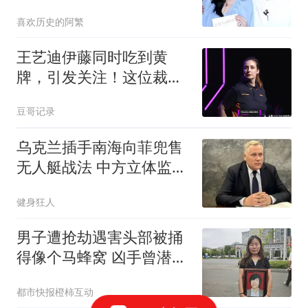
喜欢历史的阿繁
王艺迪伊藤同时吃到黄
牌，引发关注！这位裁判
已经出示6张黄牌
豆哥记录
乌克兰插手南海向菲兜售
无人艇战法 中方立体监控
全开
健身狂人
男子遭抢劫遇害头部被捅
得像个马蜂窝 凶手曾潜逃
30年
都市快报橙柿互动