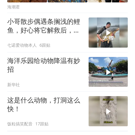
海潮君
小哥散步偶遇条搁浅的鲤
鱼，好心将它解救后，它
竟带着全家来报恩
七诺爱动物本人
6跟贴
海洋乐园给动物降温有妙
招
新华社
这是什么动物，打洞这么
快！
饭粒搞笑配音
17跟贴