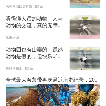
露无遗！
疯狂星期四笑料馆
3跟贴
听得懂人话的动物，人与
动物的交流，真的无障
碍！
逗趣乐园
动物园也有山寨的，虽然
动物是假的，但快乐却是
真的！
筱筱动物汇
1跟贴
全球最大海藻带再次逼近历史纪录，2026加勒比海沿岸压力持续增加