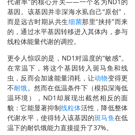
代谢率”的核心开关——一个名为ND1的
基因。该基因并非深海水虱自己“原创”，
而是远古时期从共生
细菌
那里“挟持”而来
的，通过水平基因转移进入其体内，参与
线粒体能量代谢的调控。
更令人惊叹的是，ND1对温度的“敏感”。
在常温下，将这个基因转入斑马鱼和线
虫，反而会加速能量消耗，让
动物
变得更
不
耐饿
。然而在低温条件下（模拟深海低
温环境），ND1却展现出截然相反的面
貌：它能显著抑制
线粒体
活性，降低整体
代谢水平，使得转入该基因的
斑马鱼
在低
温下的耐饥饿能力直接提升了37%。