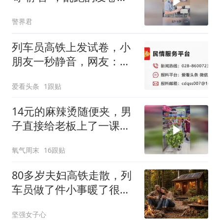
安静的发贴纸
警界君
列车员高铁上发试卷，小
朋友一秒静音，网友：这
个礼物的杀伤力太大了
爱看头条
1跟贴
14元的麻辣烫随便夹，男
子直接给老板上了一课，
网友调侃：刷到你之前，
氧气周末
16跟贴
我简直是在做慈善
80多岁夫妇高铁走散，列
车员做了件小事暖了很多
人
坚强女子心