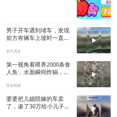
男子开车遇到堵车，发现
前方有辆车上坡时一直溜
车，网友：这坡也不陡
氧气周末
啊，为啥上不去呢
第一视角看喂养2000条食
人鱼，水面瞬间炸锅，鱼
群疯狂撕咬
星辰视频
婆婆把儿媳陪嫁的车卖
了，凑了30万给小儿子买
房，儿媳伤心大哭