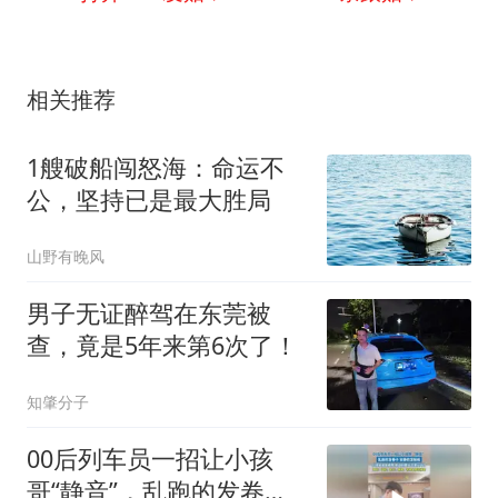
相关推荐
1艘破船闯怒海：命运不
公，坚持已是最大胜局
山野有晚风
男子无证醉驾在东莞被
查，竟是5年来第6次了！
知肇分子
00后列车员一招让小孩
哥“静音”，乱跑的发卷子