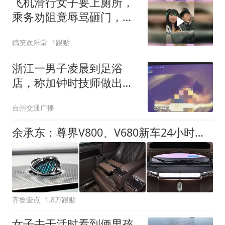
飞机滑行女子要上厕所，
乘务劝阻竟辱骂砸门，航
班掉头重回起点
搞笑欢乐堂
1跟贴
浙江一男子凌晨到足浴
店，称加钟时技师做出不
当举动：我拍下来了！她
台州交通广播
把我…技师：没有一直
摸；商家：坚决不允许，
余承东：尊界V800、V680新车24小时大定突破3500台
发现都开除！警方回应
齐鲁壹点
1.8万跟贴
女子去干活时看到俩男孩