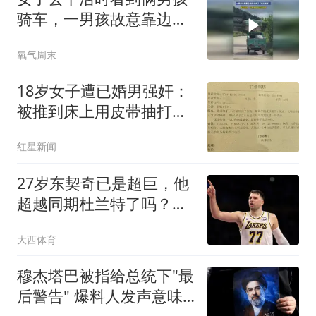
骑车，一男孩故意靠边，
结果迎来了“疯狂报复”
氧气周末
18岁女子遭已婚男强奸：
被推到床上用皮带抽打后
强奸
红星新闻
27岁东契奇已是超巨，他
超越同期杜兰特了吗？全
面对比很意外
大西体育
穆杰塔巴被指给总统下"最
后警告" 爆料人发声意味