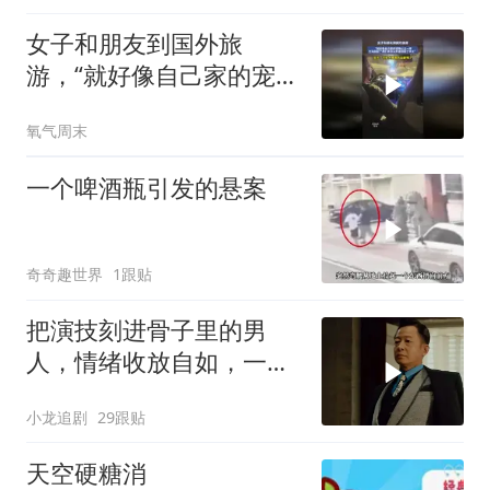
女子和朋友到国外旅
游，“就好像自己家的宠物
认主一样，立马回应了我
氧气周末
们并且从外语切回了中文”
一个啤酒瓶引发的悬案
奇奇趣世界
1跟贴
把演技刻进骨子里的男
人，情绪收放自如，一出
场气场直接拉满！
小龙追剧
29跟贴
天空硬糖消