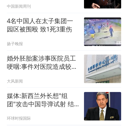
深长
中国新闻周刊
4名中国人在太子集团一
园区被围殴 致1死3重伤
扬子晚报
婚外胚胎案涉事医院员工
哽咽:事件对医院造成较大
冲击
大风新闻
媒体:新西兰外长想"组
团"攻击中国导弹试射 结
果被打脸
环球时报国际