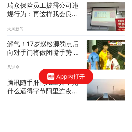
瑞众保险员工披露公司违
规行为：再这样我会良心
不安
大风新闻
解气！17岁赵松源罚点后
向对手门将做闭嘴手势 此
前失点后被其挑衅
风过乡
App内打开
腾讯随手肝的AI工具，凭
什么逼得字节阿里连夜改
战略？
AI杂谈君
4岁"孤独症"男童失联80小
时获救：疑吃泥土续命