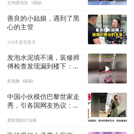
文鸿爱搞笑
1跟贴
善良的小姑娘，遇到了黑
心的主管
小Q不是导盲犬
发泡水泥填不满，装修师
傅检查发现漏到楼下：出
风口未延伸到外墙
星视频
6跟贴
中国小伙模仿巴黎世家走
秀，引各国网友热议：中
国人更有创意！
爱歌唱的叮当猫