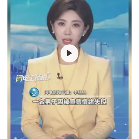
U17国足点球大战淘汰河床晋级决赛
国防部：中国军队坚决反制任何闹海挑衅图谋
国乒男单横滨冠军赛全军覆没
38岁演员求职万岁山NPC成功
“新疆阿勒泰八月能滑雪”不实
日本试射“战斧”导弹，国防部回应
胡彦斌韩磊 谁帮谁
夯实基础开新局