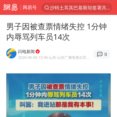
网易号
沙特土耳其巴基斯坦签署共同防务协议
“电影+”如何激发千亿级消费新活力？
男子因被查票情绪失控 1分钟
全球首个长时储能一体化产业园量产
内辱骂列车员14次
台风白海豚已进入24小时警戒线
中国女篮70-67险胜尼日利亚女篮
闪电新闻
0
名创优品回应女子吐槽内裤质量差
2026-06-06 15:36
·山东
·山东广播电视台官方APP闪电新闻
四川宜宾市高县4.9级地震致1人死亡
台风白海豚或吞并鲸鱼 登陆地点更新
胜宏科技：股票交易异常波动
出口禁令驱动有色板块大涨
秋天的第一杯奶茶到底有多火