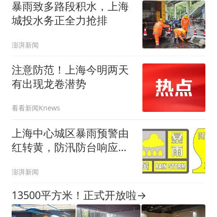
暴雨致多路段积水，上海
城投水务正全力抢排
澎湃新闻
注意防范！上海今明两天
有出现龙卷潜势
看看新闻Knews
上海中心城区暴雨预警由
红转黄，防汛防台响应由
二级转为三级
澎湃新闻
13500平方米！正式开放啦→