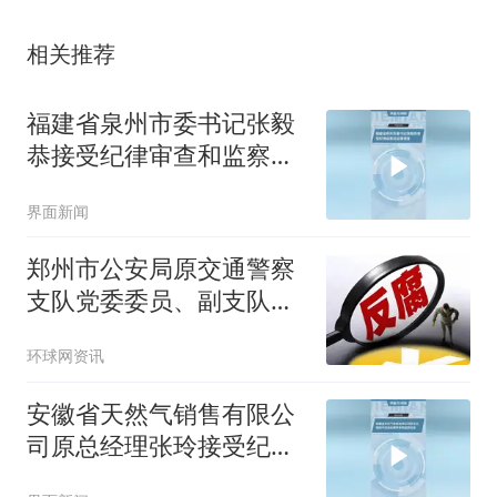
相关推荐
福建省泉州市委书记张毅
恭接受纪律审查和监察调
查
界面新闻
郑州市公安局原交通警察
支队党委委员、副支队长
马义晖接受纪律审查和监
环球网资讯
察调查
安徽省天然气销售有限公
司原总经理张玲接受纪律
审查和监察调查