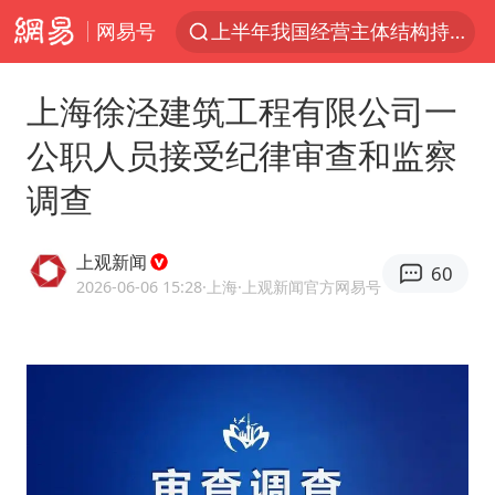
网易号
上半年我国经营主体结构持续优化
上海有出现龙卷潜势
上海徐泾建筑工程有限公司一
上海全域长途客运班次全部停运
公职人员接受纪律审查和监察
今日15时起福州地铁高架区段停运
调查
白海豚逼近浙闽沿海
1枚就能让航母瘫痪 轰-6J实力有多强
上观新闻
60
王艺迪2-4不敌张本美和止步4强
2026-06-06 15:28
·上海
·上观新闻官方网易号
国足U17与阿森纳决赛取消 并列冠军
上门女婿出轨女邻居多年被判重婚罪
王传君 《披荆斩棘》
2025年小学教师减少13.19万