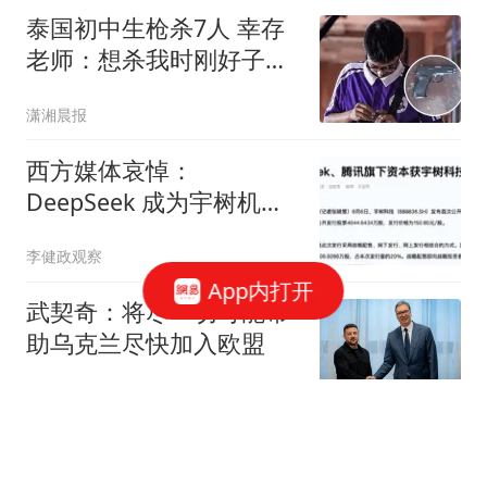
泰国初中生枪杀7人 幸存
老师：想杀我时刚好子弹
用完
潇湘晨报
西方媒体哀悼：
DeepSeek 成为宇树机器
人的股东？那我们还怎么
李健政观察
玩
App内打开
武契奇：将尽一切可能帮
助乌克兰尽快加入欧盟
参考消息
《龙餐馆》开局不利，
400亿票房男主跌下神