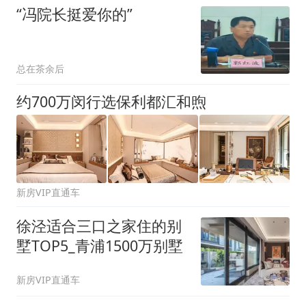
“冯院长挺爱你的”
总在茶余后
约700万闵行选保利都汇和煦
新房VIP直通车
徐泾适合三口之家住的别
墅TOP5_青浦1500万别墅
新房VIP直通车