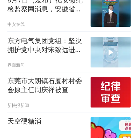
检监察网消息，安徽省天
然气销售有限公司原总经
中安在线
理张玲接受纪律审查和监
察调查。（编辑：王君）
东方电气集团党组：坚决
投稿邮箱：3882124142
拥护党中央对宋致远进行
纪律审查和监察调查的决
界面新闻
定
东莞市大朗镇石厦村村委
会原主任周庆祥被查
新快报新闻
天空硬糖消