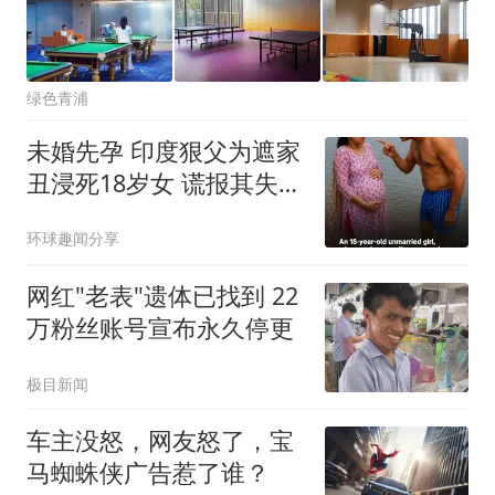
绿色青浦
未婚先孕 印度狠父为遮家
丑浸死18岁女 谎报其失踪
被识破
环球趣闻分享
网红"老表"遗体已找到 22
万粉丝账号宣布永久停更
极目新闻
车主没怒，网友怒了，宝
马蜘蛛侠广告惹了谁？