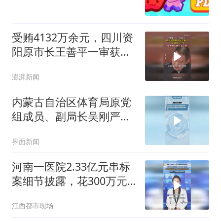
受贿4132万余元，四川资
阳原市长王善平一审获刑
十一年，检举他人被认定
澎湃新闻
立功
内蒙古自治区体育局原党
组成员、副局长吴刚严重
违纪违法被开除党籍
界面新闻
河南一医院2.33亿元串标
案细节披露，花300万元
行贿医院党组书记，厕所
江西都市现场
协商