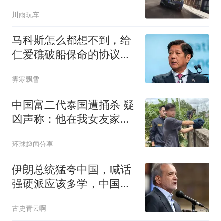
川雨玩车
马科斯怎么都想不到，给
仁爱礁破船保命的协议，
竟能让自己下台？
霁寒飘雪
中国富二代泰国遭捅杀 疑
凶声称：他在我女友家的
浴室
环球趣闻分享
伊朗总统猛夸中国，喊话
强硬派应该多学，中国怎
么让特朗普服气的
古史青云啊