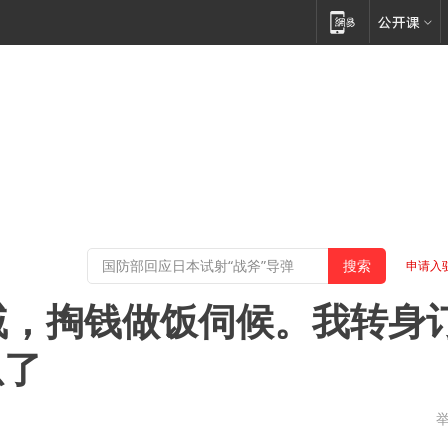
申请入
戚，掏钱做饭伺候。我转身
急了