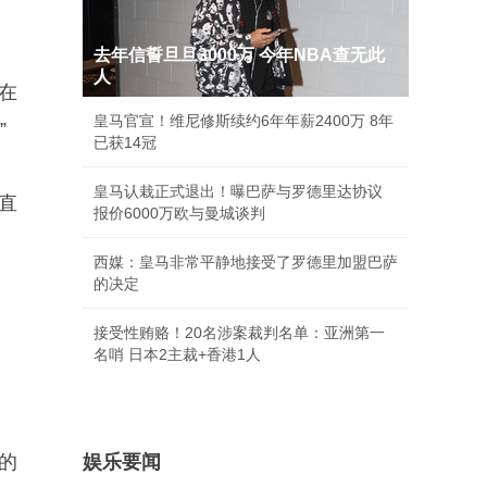
去年信誓旦旦3000万 今年NBA查无此
人
在
皇马官宣！维尼修斯续约6年年薪2400万 8年
”
已获14冠
皇马认栽正式退出！曝巴萨与罗德里达协议
直
报价6000万欧与曼城谈判
西媒：皇马非常平静地接受了罗德里加盟巴萨
的决定
接受性贿赂！20名涉案裁判名单：亚洲第一
名哨 日本2主裁+香港1人
的
娱乐要闻