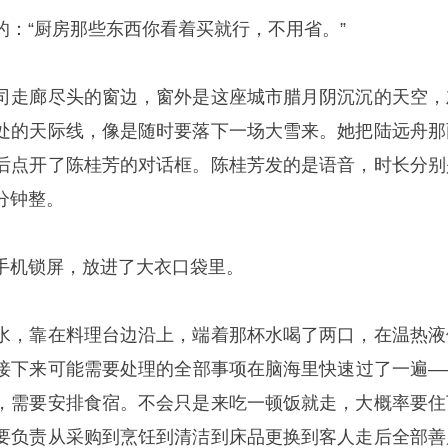
的：“厨房那些东西你看着买就行，不用省。”
司走廊尽头的窗边，窗外是这座城市腊月阴沉沉的天空，
处的天际线，像是随时要落下一场大雪来。她把陆远舟那
后点开了陈桂芳的对话框。陈桂芳发的是语音，时长分别
分钟整。
手机锁屏，放进了大衣口袋里。
水，靠在料理台边沿上，端着那杯水喝了两口，在温热液
接下来可能需要处理的全部事项在脑海里快速过了一遍—
，需要安排食宿。不会只是来吃一顿饭就走，大概率要住
要负责从采购到烹饪到清洁到床品更换到客人走后全部善