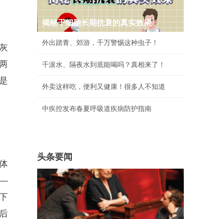
揭秘干细胞长期抗衰的真实效果
外出踏青、郊游，千万警惕这种虫子！
灰
两
千滚水、隔夜水到底能喝吗？真相来了！
是
外卖这样吃，便利又健康！很多人不知道
中疾控发布春夏呼吸道疾病防护指南
头条要闻
体
—
下
后