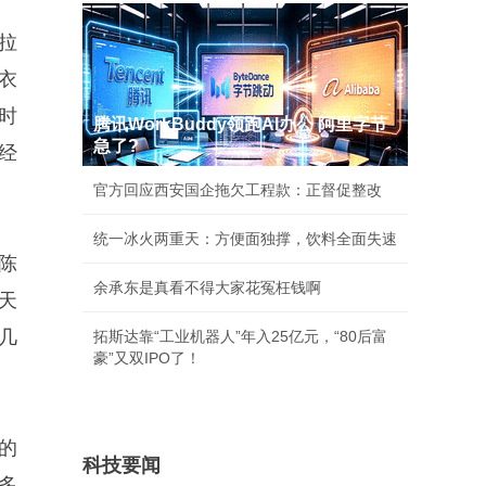
拉
衣
时
腾讯WorkBuddy领跑AI办公 阿里字节
急了?
经
官方回应西安国企拖欠工程款：正督促整改
统一冰火两重天：方便面独撑，饮料全面失速
陈
余承东是真看不得大家花冤枉钱啊
天
几
拓斯达靠“工业机器人”年入25亿元，“80后富
豪”又双IPO了！
的
科技要闻
多