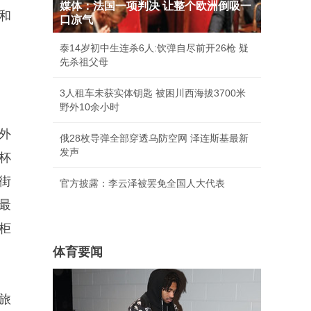
媒体：法国一项判决 让整个欧洲倒吸一
和
口凉气
泰14岁初中生连杀6人:饮弹自尽前开26枪 疑
先杀祖父母
3人租车未获实体钥匙 被困川西海拔3700米
野外10余小时
外
俄28枚导弹全部穿透乌防空网 泽连斯基最新
发声
杯
街
官方披露：李云泽被罢免全国人大代表
最
柜
体育要闻
旅