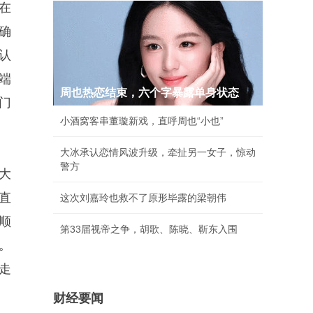
在
确
认
端
周也热恋结束，六个字暴露单身状态
门
小酒窝客串董璇新戏，直呼周也“小也”
大冰承认恋情风波升级，牵扯另一女子，惊动
警方
大
直
这次刘嘉玲也救不了原形毕露的梁朝伟
顺
第33届视帝之争，胡歌、陈晓、靳东入围
。
走
财经要闻