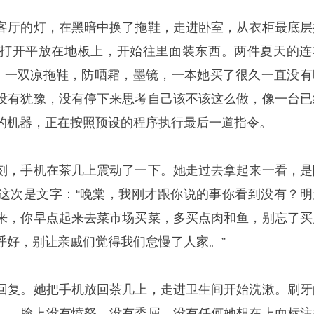
客厅的灯，在黑暗中换了拖鞋，走进卧室，从衣柜最底层
打开平放在地板上，开始往里面装东西。两件夏天的连
，一双凉拖鞋，防晒霜，墨镜，一本她买了很久一直没有
没有犹豫，没有停下来思考自己该不该这么做，像一台已
的机器，正在按照预设的程序执行最后一道指令。
刻，手机在茶几上震动了一下。她走过去拿起来一看，是
这次是文字：“晚棠，我刚才跟你说的事你看到没有？明
来，你早点起来去菜市场买菜，多买点肉和鱼，别忘了买
呼好，别让亲戚们觉得我们怠慢了人家。”
回复。她把手机放回茶几上，走进卫生间开始洗漱。刷牙
——脸上没有愤怒，没有委屈，没有任何她想在上面标注