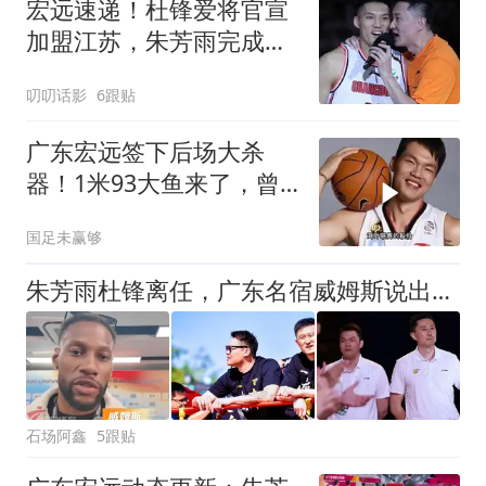
宏远速递！杜锋爱将官宣
加盟江苏，朱芳雨完成交
接，徐杰深夜发声
叨叨话影
6跟贴
广东宏远签下后场大杀
器！1米93大鱼来了，曾
被朱芳雨点名要人
国足未赢够
朱芳雨杜锋离任，广东名宿威姆斯说出心里话，一席话透露朱杜归宿
石场阿鑫
5跟贴