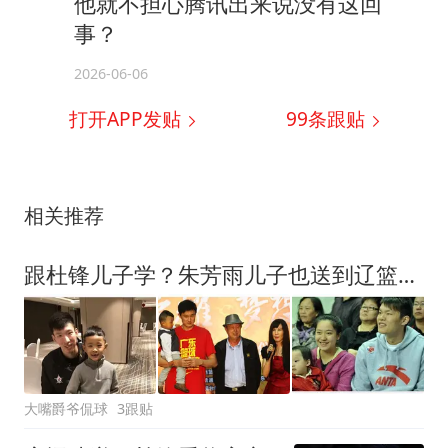
他就不担心腾讯出来说没有这回
事？
2026-06-06
打开APP发贴
99
条跟贴
相关推荐
跟杜锋儿子学？朱芳雨儿子也送到辽篮培养？辽蜜怕是白高兴一场
大嘴爵爷侃球
3跟贴