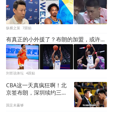
纵横之策
7跟贴
有真正的小外援了？布朗的加盟，或许就是北京男篮夺冠那层窗户纸
刘笤说体坛
4跟贴
CBA这一天真疯狂啊！北
京签布朗，深圳续约三外
援，郭昊文顶薪
国足未赢够