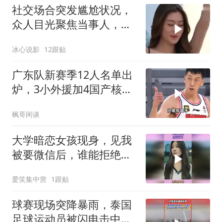
社交场合突发尴尬状况，
众人目光聚焦当事人，大
型社死现场出现
冰心说影
12跟贴
广东队新赛季12人名单出
炉，3小外援加4国产核
心，内线扶正两新人
枫哥闲谈
大学暗恋女孩现身，见我
被要微信后，谁能拒绝这
女孩
爱笑集中营
1跟贴
球赛现场突降暴雨，泰国
足球运动员被闪电击中身