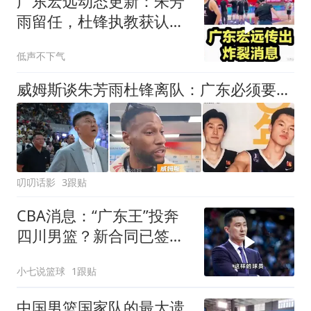
广东宏远动态更新：朱芳
雨留任，杜锋执教获认
可，徐杰有新情况
低声不下气
威姆斯谈朱芳雨杜锋离队：广东必须要走这一步 相信他们会再次回归
叨叨话影
3跟贴
CBA消息：“广东王”投奔
四川男篮？新合同已签
下，薪酬待遇曝光
小七说篮球
1跟贴
中国男篮国家队的最大遗