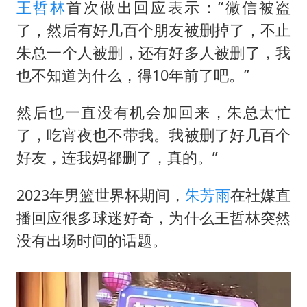
U17国足点球大战淘汰河床晋级决赛
王哲林
首次做出回应表示：“微信被盗
胡彦斌获《歌手2026》歌王
了，然后有好几百个朋友被删掉了，不止
朱总一个人被删，还有好多人被删了，我
东航：国内客票提前14天免费退改
也不知道为什么，得10年前了吧。”
胜宏科技：股票交易异常波动
美股存储板块集体大跌
然后也一直没有机会加回来，朱总太忙
夯实基础开新局
了，吃宵夜也不带我。我被删了好几百个
好友，连我妈都删了，真的。”
2023年男篮世界杯期间，
朱芳雨
在社媒直
播回应很多球迷好奇，为什么王哲林突然
没有出场时间的话题。