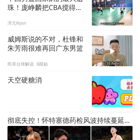
珠！庞峥麟把CBA搅得天
翻地覆
浑元Rysn
威姆斯说的不对，杜锋和
朱芳雨很难再回广东男篮
民哥台球解说
8跟贴
天空硬糖消
彻底失控！怀特塞德药检风波持续蔓延，上海男篮陷入多赛季泥潭