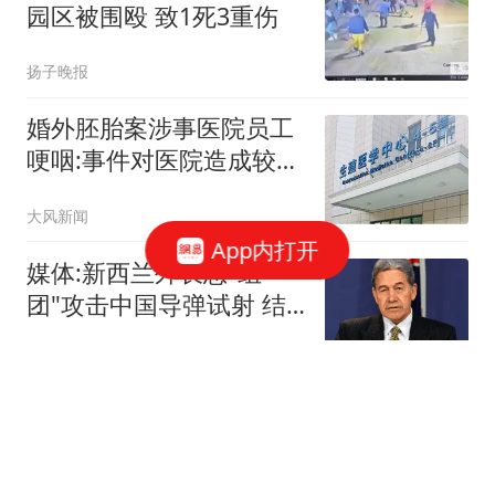
园区被围殴 致1死3重伤
扬子晚报
婚外胚胎案涉事医院员工
哽咽:事件对医院造成较大
冲击
大风新闻
App内打开
媒体:新西兰外长想"组
团"攻击中国导弹试射 结
果被打脸
环球时报国际
《歌手2026》歌王名单揭
晓：胡彦斌击败齐豫、万
妮达，拿下冠军