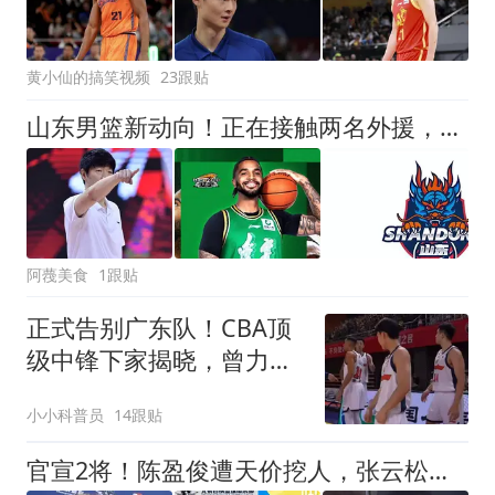
黄小仙的搞笑视频
23跟贴
山东男篮新动向！正在接触两名外援，大外援已经敲定，等待官宣
阿薎美食
1跟贴
正式告别广东队！CBA顶
级中锋下家揭晓，曾力压
徐昕+焦泊乔
小小科普员
14跟贴
官宣2将！陈盈俊遭天价挖人，张云松胸有成竹，超级豪阵只差2人！