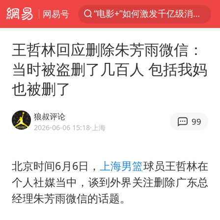
网易号
全球首个长时储能一体化产业园量产
中国女篮70-67险胜尼日利亚女篮
王哲林回应删除朱芳雨微信：
上海：台风白海豚或将带来龙卷风
当时被盗删了几百人 包括我妈
四川宜宾市高县4.9级地震致1人死亡
也被删了
名创优品回应女子吐槽内裤质量差
台风白海豚已进入24小时警戒线
狼叔评论
99
出口禁令驱动有色板块大涨
2026-06-06 15:18
·上海
中巨芯：上半年归母净利润1405.77万元
秋天的第一杯奶茶到底有多火
北京时间6月6日，
上海男篮
球员
王哲林
在
个人社媒当中，谈到外界关注删除广东总
38岁演员求职万岁山NPC成功
经理朱芳雨微信的话题。
国乒男单横滨冠军赛全军覆没