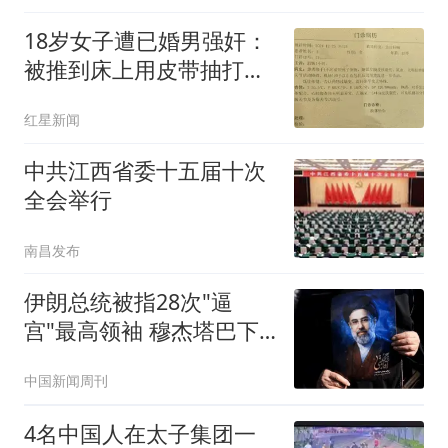
18岁女子遭已婚男强奸：
被推到床上用皮带抽打后
强奸
红星新闻
中共江西省委十五届十次
全会举行
南昌发布
伊朗总统被指28次"逼
宫"最高领袖 穆杰塔巴下
最后警告
中国新闻周刊
4名中国人在太子集团一