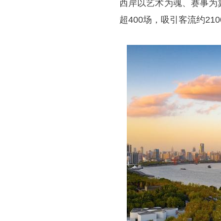
西岸以艺术为魂、赛事为
超400场，吸引客流约2