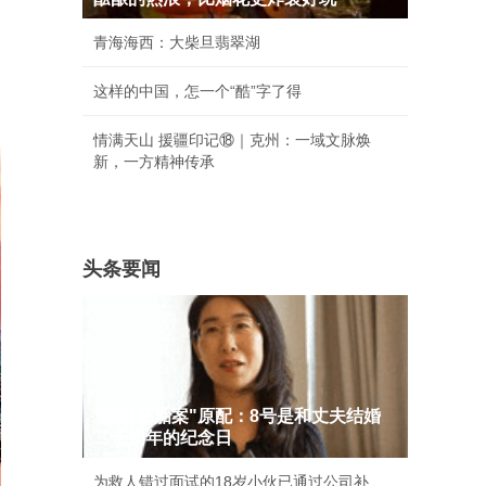
青海海西：大柴旦翡翠湖
这样的中国，怎一个“酷”字了得
情满天山 援疆印记⑱｜克州：一域文脉焕
新，一方精神传承
头条要闻
"婚外胚胎案"原配：8号是和丈夫结婚
二十周年的纪念日
为救人错过面试的18岁小伙已通过公司补