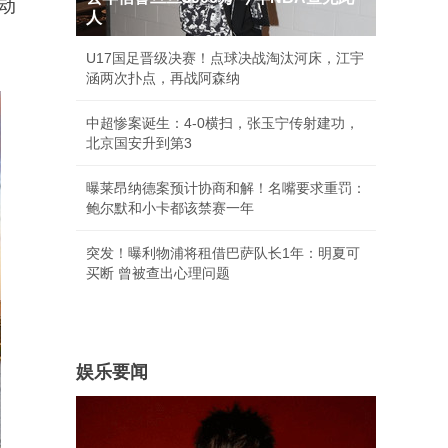
动
人
U17国足晋级决赛！点球决战淘汰河床，江宇
涵两次扑点，再战阿森纳
中超惨案诞生：4-0横扫，张玉宁传射建功，
北京国安升到第3
曝莱昂纳德案预计协商和解！名嘴要求重罚：
鲍尔默和小卡都该禁赛一年
突发！曝利物浦将租借巴萨队长1年：明夏可
买断 曾被查出心理问题
娱乐要闻