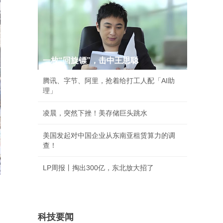
一枚“回旋镖”，击中王思聪
腾讯、字节、阿里，抢着给打工人配「AI助
理」
凌晨，突然下挫！美存储巨头跳水
美国发起对中国企业从东南亚租赁算力的调
查！
LP周报丨掏出300亿，东北放大招了
科技要闻