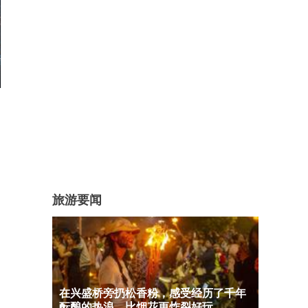
旅游要闻
在兴盛桥旁扔松香粉，感受经历了千年
酝酿的热浪，比烟花更炸裂好玩