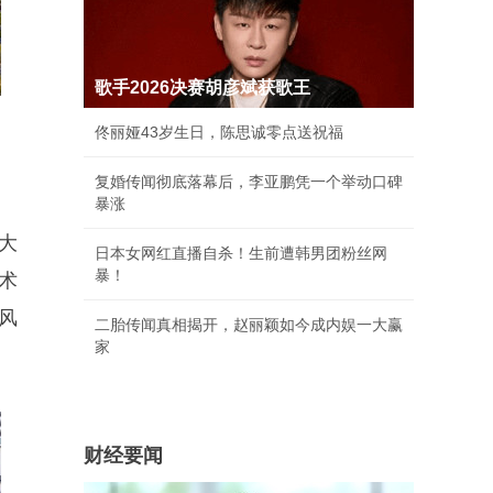
歌手2026决赛胡彦斌获歌王
佟丽娅43岁生日，陈思诚零点送祝福
复婚传闻彻底落幕后，李亚鹏凭一个举动口碑
暴涨
大
日本女网红直播自杀！生前遭韩男团粉丝网
暴！
术
风
二胎传闻真相揭开，赵丽颖如今成内娱一大赢
家
财经要闻