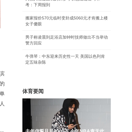
考：下周报到
搬家报价570元临时变卦成5060元才肯搬上楼
女子傻眼
男子称凌晨到足浴店加钟时技师做出不当举动
警方回应
牛弹琴：中东迎来历史性一天 美国以色列肯
定五味杂陈
滨
的
体育要闻
单
人
去年信誓旦旦3000万 今年NBA查无此