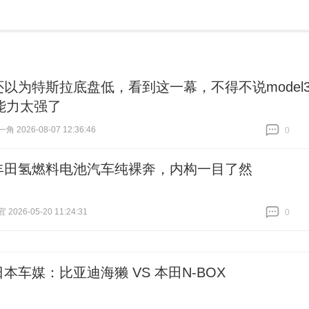
还以为特斯拉底盘低，看到这一幕，不得不说model
能力太强了
 2026-08-07 12:36:46
0
跟贴
0
丰田氢燃料电池汽车纯裸奔，内构一目了然
026-05-20 11:24:31
0
跟贴
0
日本车媒：比亚迪海獭 VS 本田N-BOX