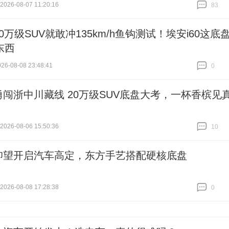
26-08-07 11:20:16
83
跟贴
83
10万级SUV就敢冲135km/h鱼钩测试！埃安i60这底
东西
6-08-08 23:48:41
0
跟贴
0
勇闯浙中川藏线 20万级SUV底盘大考，一杯香槟见
26-08-06 15:50:36
10
跟贴
10
仰望开启汽车高定，东方手艺搭配硬核底盘
26-08-08 17:28:38
0
跟贴
0