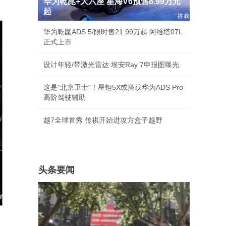
华为乾崑+大六座 星海V6预售8.99万元
起
华为乾崑ADS 5/限时售21.99万起 阿维塔07L
正式上市
设计年轻/带激光雷达 埃安Ray 7申报图曝光
这是"北京卫士"！星钽5X或搭载华为ADS Pro
高阶驾驶辅助
越7全球首秀 传祺开始进攻方盒子越野
头条要闻