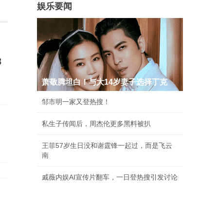
娱乐要闻
3
萧敬腾坦白！与大14岁妻子选择丁克
邹市明一家又登热搜！
私生子传闻后，周杰伦更多黑料被扒
王菲57岁生日没和谢霆锋一起过，而是飞云
南
戚薇内娱AI宣传片翻车，一日登热搜引发讨论