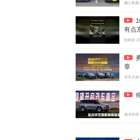
藏心鱼圆 20
有点
快科技 202
章
买车大师 20
涵冰科技 20