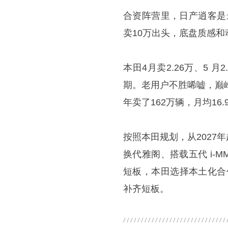
合资阵营里，日产逍客是
卖10万出头，底盘质感和
本田4月卖2.26万、5
期。老用户不胜唏嘘，巅
年卖了162万辆，月均16.
按照本田规划，从202
换代雅阁、搭载五代 i-
短板，本田选择本土化合作
补齐短板。