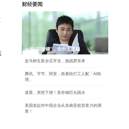
财经要闻
盘
一枚“回旋镖”，击中王思聪
真
盒马鲜生新乡店开业，挑战胖东来
腾讯、字节、阿里，抢着给打工人配「AI助
理」
凌晨，突然下挫！美存储巨头跳水
美国发起对中国企业从东南亚租赁算力的调
查！