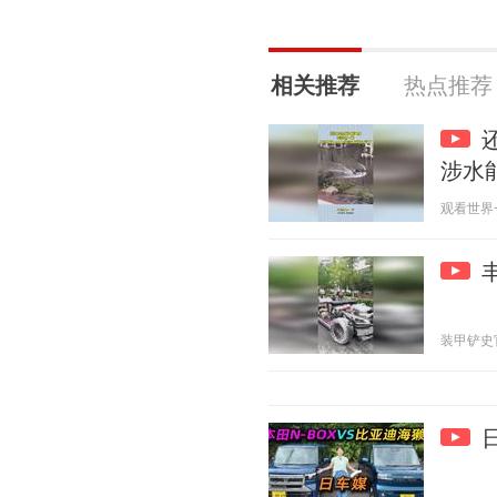
相关推荐
热点推荐
涉水
观看世界一角
装甲铲史官 2