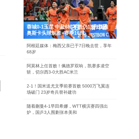
蓉城0-1玉昆 中超6轮不胜仍13分领跑
奥斯卡头球制胜+赛季16球
阿根廷媒体：梅西父亲已于7日晚去世，享年
68岁
阿莫林上任首败！佩德罗双响，凯赛多凌空
斩，切尔西3-0大胜AC米兰
国
2-1！国米送尤文季前赛首败 5000万飞翼连
场破门 23岁奇兵替补建功
随着蒯曼4-1早田希娜，WTT横滨赛四强出
炉，国乒3人围剿张本美和