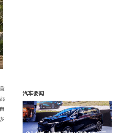
配置
汽车要闻
都
自
后多