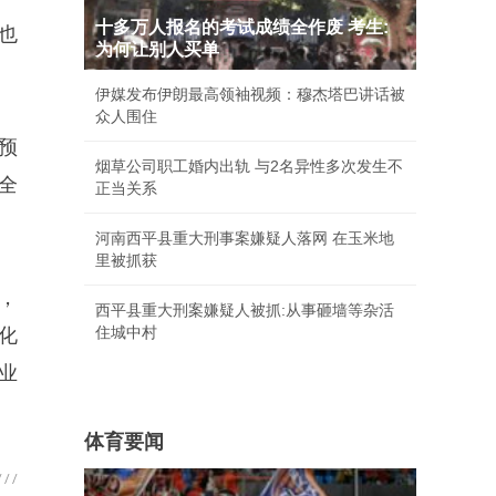
十多万人报名的考试成绩全作废 考生:
也
为何让别人买单
伊媒发布伊朗最高领袖视频：穆杰塔巴讲话被
众人围住
出预
烟草公司职工婚内出轨 与2名异性多次发生不
全
正当关系
河南西平县重大刑事案嫌疑人落网 在玉米地
里被抓获
，
西平县重大刑案嫌疑人被抓:从事砸墙等杂活
住城中村
化
业
体育要闻