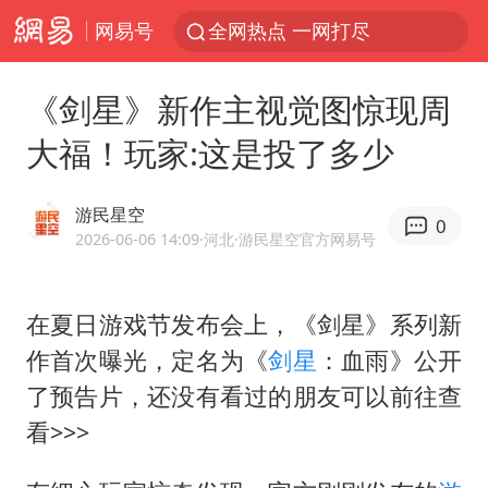
网易号
全网热点 一网打尽
《剑星》新作主视觉图惊现周
大福！玩家:这是投了多少
游民星空
0
2026-06-06 14:09
·河北
·游民星空官方网易号
在夏日游戏节发布会上，《剑星》系列新
作首次曝光，定名为《
剑星
：血雨》公开
了预告片，还没有看过的朋友可以前往查
看>>>