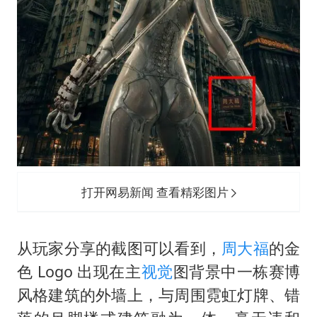
打开网易新闻 查看精彩图片
从玩家分享的截图可以看到，
周大福
的金
色 Logo 出现在主
视觉
图背景中一栋赛博
风格建筑的外墙上，与周围霓虹灯牌、错