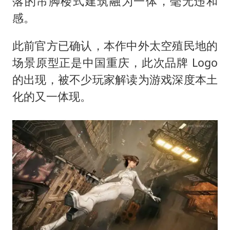
落的吊脚楼式建筑融为一体，毫无违和
感。
此前官方已确认，本作中外太空殖民地的
场景原型正是中国重庆，此次品牌 Logo
的出现，被不少玩家解读为游戏深度本土
化的又一体现。