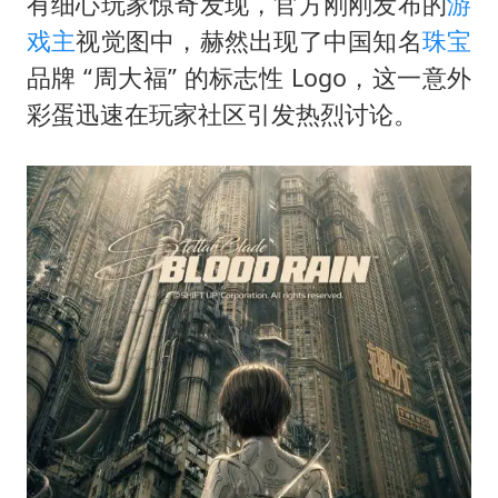
有细心玩家惊奇发现，官方刚刚发布的
游
戏主
视觉图中，赫然出现了中国知名
珠宝
品牌 “
周大福
” 的标志性 Logo，这一意外
彩蛋迅速在玩家社区引发热烈讨论。