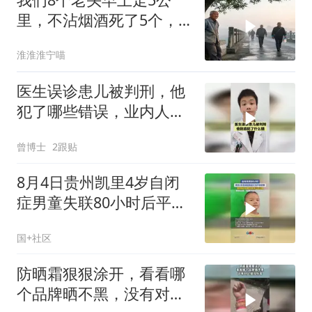
里，不沾烟酒死了5个，
我78了，每天两
淮淮淮宁喵
医生误诊患儿被判刑，他
犯了哪些错误，业内人士
来详细分析！
曾博士
2跟贴
8月4日贵州凯里4岁自闭
症男童失联80小时后平安
回家，父亲：我要杀猪请
国+社区
大家吃饭
防晒霜狠狠涂开，看看哪
个品牌晒不黑，没有对比