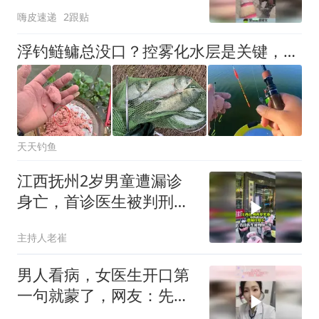
就没伤害！
嗨皮速递
2跟贴
浮钓鲢鳙总没口？控雾化水层是关键，这几点多人做错了
天天钓鱼
江西抚州2岁男童遭漏诊
身亡，首诊医生被判刑一
年
主持人老崔
男人看病，女医生开口第
一句就蒙了，网友：先验
货