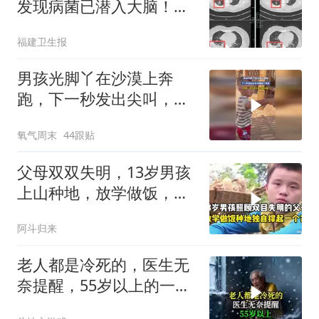
发现病菌已潜入大脑！医
生：元凶就在家里，这病
福建卫生报
极易误诊
男孩光脚丫在沙漠上奔
跑，下一秒发出尖叫，哭
着跑了回来
氧气周末
44跟贴
父母双双失明，13岁男孩
上山种地，放学做饭，独
自撑起一个家！
阿斗归来
老人都是冷死的，医生无
奈提醒，55岁以上的一定
要看！