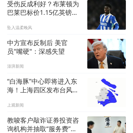
受伤反成利好？布莱顿为
巴莱巴标价1.15亿英镑，
曼联放弃
坠入温柔晚风
中方宣布反制后 美官
员"嘴硬"：深感失望
澎湃新闻
“白海豚”中心即将进入东
海！上海四区发布台风预
警
上观新闻
教唆客户敲诈证券投资咨
询机构并抽取“服务费”，