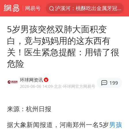
泸溪河：桃酥吃出金属牙冠视频不实
网易号
美国将对多晶硅衍生品加征15%关税
5岁男孩突然双肺大面积变
四川宜宾市发生5.0级左右地震
白，竟与妈妈用的这东西有
改名后的“青海拉面”店
关！医生紧急提醒：用错了很
泰国校园枪击案死亡人数升至7人
危险
1岁宝宝碰坏纸巾盒 宝妈被索赔924元
泰高官回应中国人在泰遭歧视：全面调查
环球网资讯
199
女子开一天一夜空调后二氧化碳中毒
2026-06-06 14:09
·北京
·环球网官方网易号
97岁英国奶奶飞上天再破吉尼斯纪录
“空调24小时开着更省电”不实
来源：杭州日报
70多岁父亲独自坐车到上海看望女儿
据大象新闻报道，河南郑州一名5岁
男孩
OpenAI为免费用户升级GPT-5.6 Luna