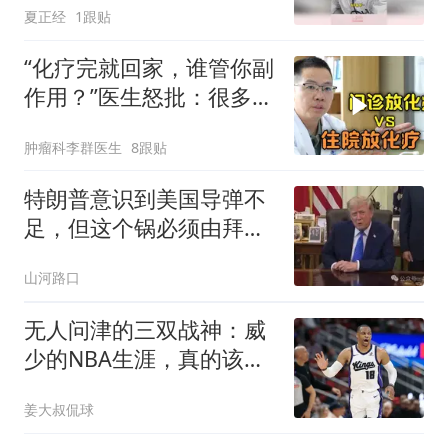
夏正经
1跟贴
“化疗完就回家，谁管你副
作用？”医生怒批：很多人
就这样放弃了
肿瘤科李群医生
8跟贴
特朗普意识到美国导弹不
足，但这个锅必须由拜登
和泽连斯基背
山河路口
无人问津的三双战神：威
少的NBA生涯，真的该落
幕了
姜大叔侃球