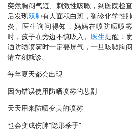
突然胸闷气短、刺激性咳嗽，到医院检查
“不建议大家买深色蛋糕”
后发现
双肺
有大面积白斑，确诊化学性肺
985博士后被曝在妻子孕期出轨后续
炎。医生询问得知，妈妈在喷防晒喷雾
公司“上四休三”但要降薪1000元
时，孩子在旁边不慎吸入。
医生
提醒：喷
洒防晒喷雾时一定要屏气，一旦咳嗽胸闷
男子杀人后逃进深山21年活得像野人
请立刻就诊。
如何把百年大党建设得更加坚强有力？
每年夏天都会出现
因为错误使用防晒喷雾的悲剧
天天用来防晒变美的喷雾
也会变成伤肺“隐形杀手”