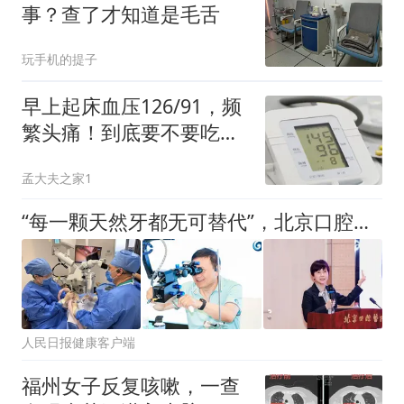
事？查了才知道是毛舌
玩手机的提子
早上起床血压126/91，频
繁头痛！到底要不要吃降
压药？别瞎吃药
孟大夫之家1
“每一颗天然牙都无可替代”，北京口腔医院牙体牙髓科的保牙理念
人民日报健康客户端
福州女子反复咳嗽，一查