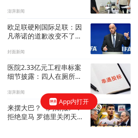
21人团伙被警方捣毁
澎湃新闻
欧足联硬刚国际足联：因
凡蒂诺的道歉改变不了任
何事
封面新闻
医院2.33亿元工程串标案
细节披露：四人在厕所内
协商
澎湃新闻
App内打开
来摆大巴？《阿斯报》：
拒绝皇马 罗德里关闭天堂
之门！引球迷群嘲！
恒歪评球