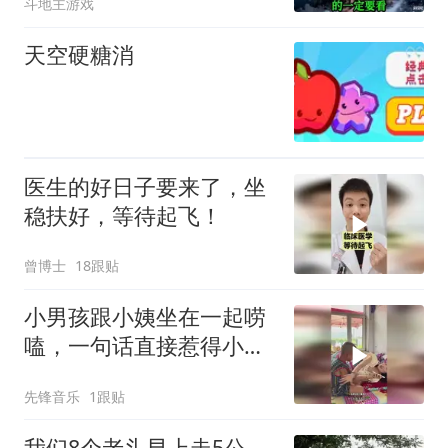
斗地主游戏
天空硬糖消
医生的好日子要来了，坐
稳扶好，等待起飞！
曾博士
18跟贴
小男孩跟小姨坐在一起唠
嗑，一句话直接惹得小姨
对他“暴揍”，网友：东北
先锋音乐
1跟贴
人从小就这么幽默吗
我们8个老头早上走5公