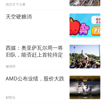
阅尽天下大事
天空硬糖消
西媒：奥亚萨瓦尔周一将
归队，能否赶上首轮待定
懂球帝
AMD公布业绩，股价大跌
财联社