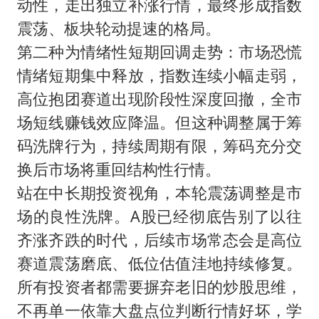
动性，走出独立补涨行情，最终形成指数
震荡、板块轮动提速的格局。
第二种为情绪性短期回调走势：市场恐慌
情绪短期集中释放，指数连续小幅走弱，
高位抱团赛道出现阶段性深度回撤，全市
场短线赚钱效应降温。但这种调整属于筹
码洗牌行为，持续周期有限，筹码充分交
换后市场将重回结构性行情。
站在中长期投资视角，本轮震荡调整是市
场的良性洗牌。A股已经彻底告别了以往
齐涨齐跌的时代，后续市场常态会是高位
赛道震荡磨底、低位估值洼地持续修复。
所有投资者都需要摒弃老旧的炒股思维，
不再单一依靠大盘点位判断行情好坏，学