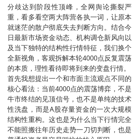
2025年小学教师减少13.19万
分歧达到阶段性顶峰，全网舆论撕裂严
韩军前线部队连曝丑闻
重，看多看空两大阵营各执一词，让原本
上海大部迎大暴雨
就迷茫的散户彻底失去判断方向。结合今
《龙餐馆》 冲奖
日最新市场资金动态、机构调仓新风向以
及当下独特的结构性行情特征，我们换个
武契奇会见泽连斯基有何意图
全新视角，客观拆解本轮4000点反复震荡
笔试第一被劝弃考涉事副校长被撤职
的本质，理性看待即将到来的变盘行情。
奋力开创中国式现代化建设新局面
首先我想提出一个和市面主流观点不同的
核心看法：当前4000点的震荡博弈，不是
牛市终结的见顶信号，也不是单纯的技术
性洗盘，而是A股存量资金的一次大规模
结构性重构。这也是为什么当下行情完全
不能照搬往年历史走势一刀切判断，也是