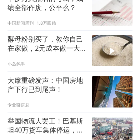
绩全部作废，公平么？
中国新闻周刊
1.8万跟贴
酵母粉别买了，教你自己
在家做，2元成本做一大
盘，一年都用不完
小岛鸽手
大摩重磅发声：中国房地
产下行已到尾声！
专业聊房君
举国物流大罢工！巴基斯
坦40万货车集体停运，工
业、出口全线告急