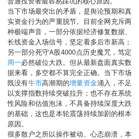
普通投资者最容易踩坑的核心原因。
当下市场最突出的矛盾，是舆论预期和真
实资金行为的严重脱节。目前全网充斥两
种极端声音，一部分依据经济修复数据、
长线资金入场信号，坚定看多后市新高；
另一部分死守A股4000点历史魔咒，笃定
周一
必然破位大跌。但从最新盘面真实数
据来看，多空都不算完全正确。当下市场
既没有
牛市
高潮期的
增量资金
涌入，不足
以支撑指数持续突破拉升；也不存在系统
性风险和估值泡沫，不具备持续深度大跌
的基础，这也是本轮震荡持续加剧的根本
原因。
很多散户之所以操作被动、心态崩溃，本