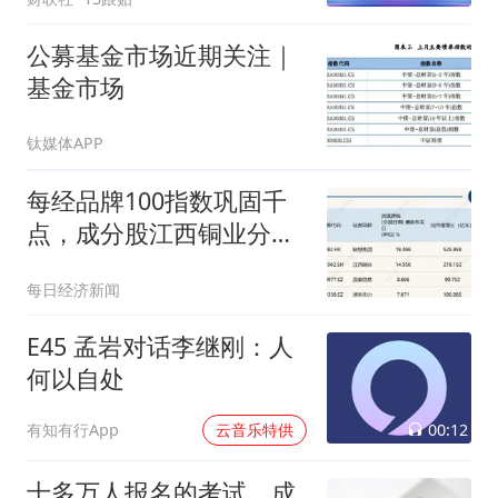
公募基金市场近期关注｜
基金市场
钛媒体APP
每经品牌100指数巩固千
点，成分股江西铜业分拆
江铜铜箔赴港上市获通过
每日经济新闻
E45 孟岩对话李继刚：人
何以自处
00:12
有知有行App
云音乐特供
十多万人报名的考试，成