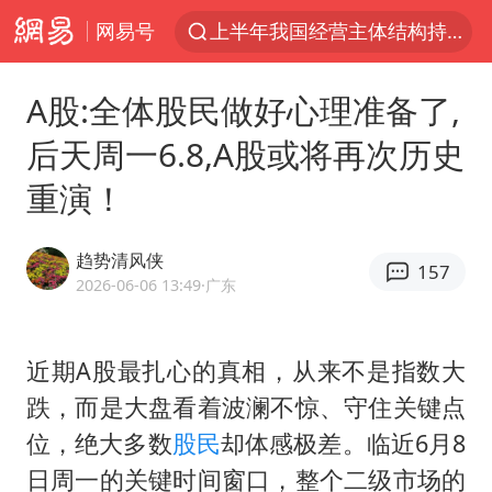
网易号
上半年我国经营主体结构持续优化
上海：5号线16号线浦江线全线停运
A股:全体股民做好心理准备了,
《披荆斩棘2026》阵容官宣
后天周一6.8,A股或将再次历史
白海豚北上或致京津冀暴雨
重演！
国足U17与阿森纳决赛取消 并列冠军
上海有出现龙卷潜势
趋势清风侠
157
王艺迪无缘横滨赛决赛
2026-06-06 13:49
·广东
上门女婿出轨女邻居多年被判重婚罪
女子发现前夫婚内与第三者育子
近期A股最扎心的真相，从来不是指数大
跌，而是大盘看着波澜不惊、守住关键点
王艺迪2-4不敌张本美和止步4强
位，绝大多数
股民
却体感极差。临近6月8
以军士兵把枪口对准中国记者
日周一的关键时间窗口，整个二级市场的