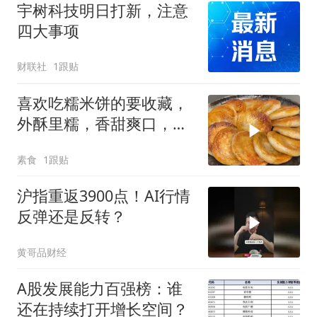
宇树科技明日打新，注意
四大事项
财联社
1跟贴
喜欢吃糯米饼的要收藏，
外酥里糯，香甜爽口，刚
出锅一大盘就吃光
素食
1跟贴
沪指重返3900点！AI行情
反弹还是反转？
黄哥品财经
A股发展能力百强榜：谁
还在持续打开增长空间？