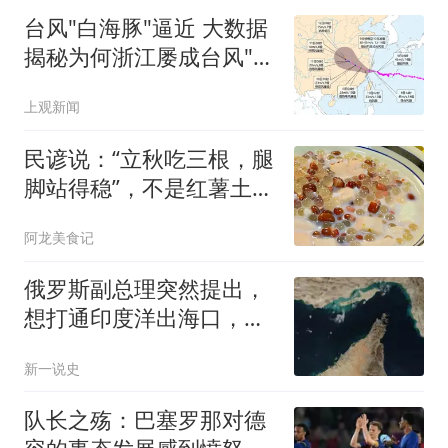
台风"白海豚"逼近 大数据
揭秘为何浙江屡成台风"靶
心"
上观新闻
民谚说：“立秋吃三根，腿
脚站得稳”，不是红薯土
豆，是这3样
阿龙美食记
俄罗斯副总理突然提出，
想打通印度洋出海口，重
走苏联当年的老路
新一说史
队长之殇：巴塞罗那对德