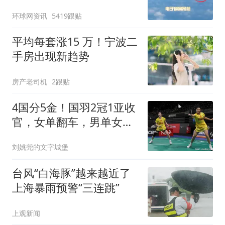
强？
环球网资讯
5419跟贴
平均每套涨15 万！宁波二
手房出现新趋势
房产老司机
2跟贴
4国分5金！国羽2冠1亚收
官，女单翻车，男单女双
破荒，1队2连败！
刘姚尧的文字城堡
台风“白海豚”越来越近了
上海暴雨预警“三连跳”
上观新闻