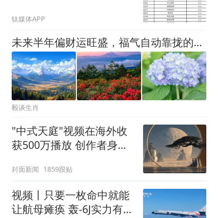
钛媒体APP
未来半年偏财运旺盛，福气自动靠拢的3个生肖，恭喜上榜！
毅谈生肖
"中式天庭"视频在海外收
获500万播放 创作者身份
披露
封面新闻
1859跟贴
视频丨只要一枚命中就能
让航母瘫痪 轰-6J实力有多