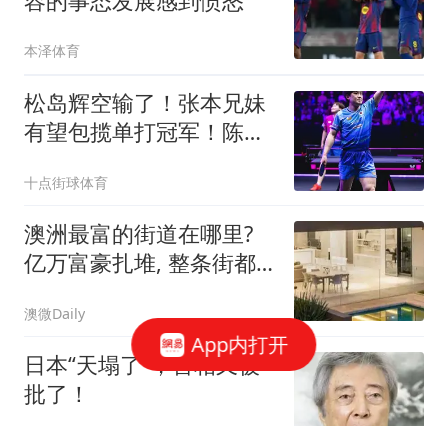
容的事态发展感到愤怒
本泽体育
松岛辉空输了！张本兄妹
有望包揽单打冠军！陈幸
同为国乒守住荣耀
十点街球体育
澳洲最富的街道在哪里?
亿万富豪扎堆, 整条街都
是千万豪宅! 附本周清盘
澳微Daily
率
App内打开
日本“天塌了”，首相又被
批了！
故事终将光明磊落