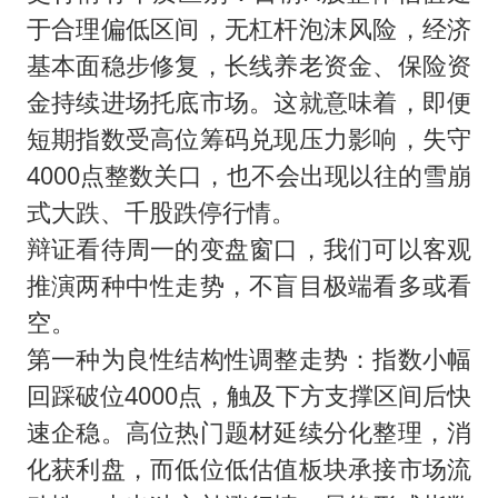
于合理偏低区间，无杠杆泡沫风险，经济
基本面稳步修复，长线养老资金、保险资
金持续进场托底市场。这就意味着，即便
短期指数受高位筹码兑现压力影响，失守
4000点整数关口，也不会出现以往的雪崩
式大跌、千股跌停行情。
辩证看待周一的变盘窗口，我们可以客观
推演两种中性走势，不盲目极端看多或看
空。
第一种为良性结构性调整走势：指数小幅
回踩破位4000点，触及下方支撑区间后快
速企稳。高位热门题材延续分化整理，消
化获利盘，而低位低估值板块承接市场流