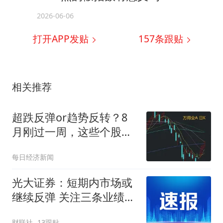
2026-06-06
打开APP发贴
157
条跟贴
相关推荐
超跌反弹or趋势反转？8
月刚过一周，这些个股已
率先反包7月跌幅（附名
每日经济新闻
单）
光大证券：短期内市场或
继续反弹 关注三条业绩主
线
财联社
13跟贴