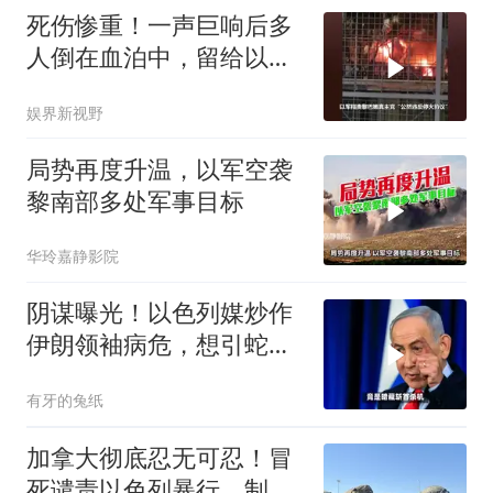
死伤惨重！一声巨响后多
人倒在血泊中，留给以色
列时间不多了
娱界新视野
局势再度升温，以军空袭
黎南部多处军事目标
华玲嘉静影院
阴谋曝光！以色列媒炒作
伊朗领袖病危，想引蛇出
洞企图实施斩首？
有牙的兔纸
加拿大彻底忍无可忍！冒
死谴责以色列暴行，制裁