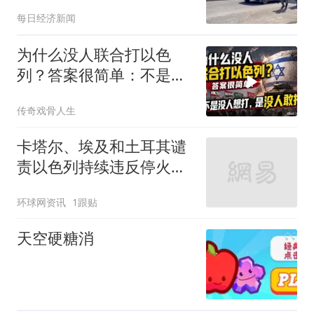
口对准中国记者
每日经济新闻
为什么没人联合打以色
列？答案很简单：不是没
人想打，是没人敢打
传奇戏骨人生
卡塔尔、埃及和土耳其谴
责以色列持续违反停火协
议
环球网资讯
1跟贴
天空硬糖消