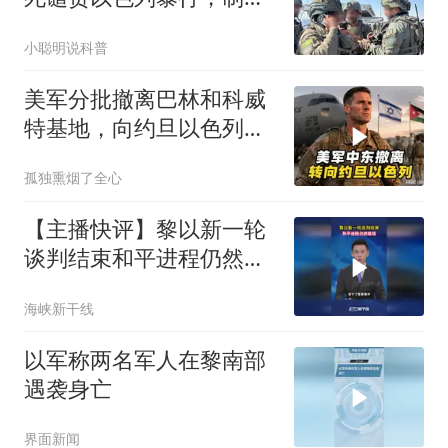
19名极右分子
小聪明说科普
美军分批撤离巴林和科威
特基地，向约旦以色列转
移装备人员
孤独熏烟了全心
【主播快评】黎以新一轮
谈判结束和平进程仍然脆
弱
海峡新干线
以军称两名军人在黎南部
遇袭身亡
界面新闻