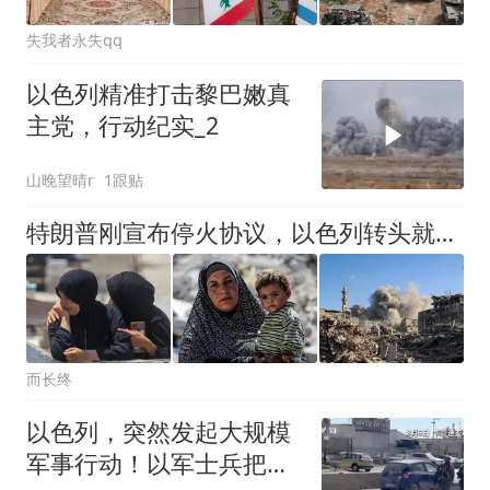
失我者永失qq
以色列精准打击黎巴嫩真
主党，行动纪实_2
山晚望晴r
1跟贴
特朗普刚宣布停火协议，以色列转头就炸死33人，这是打谁的脸？
而长终
以色列，突然发起大规模
军事行动！以军士兵把枪