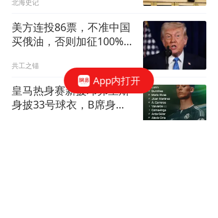
北海史记
美方连投86票，不准中国
买俄油，否则加征100%，
中方已做最坏打算
共工之锚
App内打开
皇马热身赛新援邓弗里斯
身披33号球衣，B席身披
31号
懂球帝
小米18发布在即！背屏是
一大卖点，双2亿影像也
安排上了
雷科技