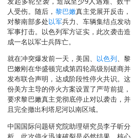
老挝国会主席赛宋蓬逝世
发起多轮空袭，造成至少9人遇难、数十
人受伤。随后，
黎巴嫩
真主党展开反击，
茅台部分直营店飞天茅台提价
对黎南部多处
以军
兵力、车辆集结点发动
夏日经济乘“热”而上 消费市场向“新”而行
军事打击。以色列军方证实，此次袭击造
白海豚将正面袭击贯穿浙江
成一名以军士兵阵亡。
酒店回应车内过夜被收150元
就在冲突爆发前一天，美国、
以色列
、黎
黄金牛市回来了吗
巴嫩刚在华盛顿完成第四轮高级别磋商并
酒店花洒现排泄物住客索赔遭拒
发布联合声明，达成阶段性停火共识。这
乐享全民健身 共筑健康中国
份美方主导的停火方案设置了严苛前提，
要求黎巴嫩真主党彻底停止对以袭击，并
且完全撤出利塔尼河以南区域。
中国国际问题研究院助理研究员李子昕分
析，此次停火迅速破裂是必然结果。核心