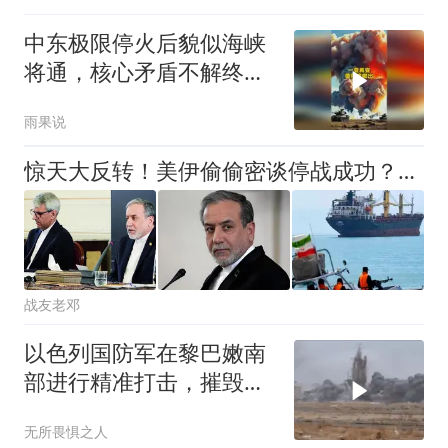
中东极限停火后貌似海峡
将通，核心矛盾不解终回
原点！#国际局势
雨果说
惊天大反转！美伊偷偷密谈停战成功？即将达成60天停火协议
战友老邓
以色列国防军在黎巴嫩南
部进行精准打击，摧毁多
个真主党据点，20多名恐
无所畏惧之人
怖分子被击毙