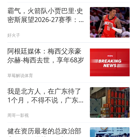
霸气，火箭队小贾巴里·史
密斯展望2026-27赛季：
一支更强的球队
好火子
阿根廷媒体：梅西父亲豪
尔赫-梅西去世，享年68岁
草莓解说体育
我是北方人，在广东待了
1个月，不得不说，广东
人真的太干净了
周哥一影视
健在资历最老的总政治部