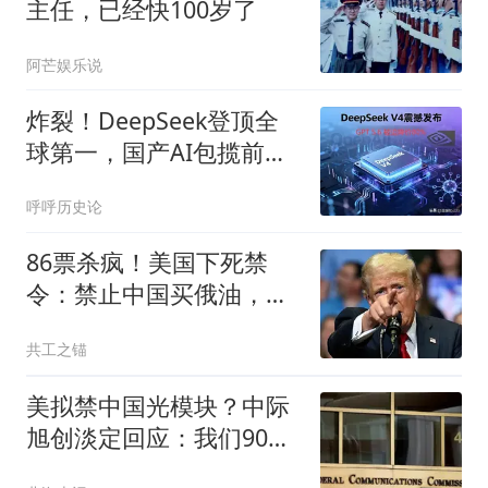
主任，已经快100岁了
阿芒娱乐说
炸裂！DeepSeek登顶全
球第一，国产AI包揽前
五，硅谷彻底沉默。
呼呼历史论
86票杀疯！美国下死禁
令：禁止中国买俄油，对
此中方早留后手
共工之锚
美拟禁中国光模块？中际
旭创淡定回应：我们90%
产能不在中国