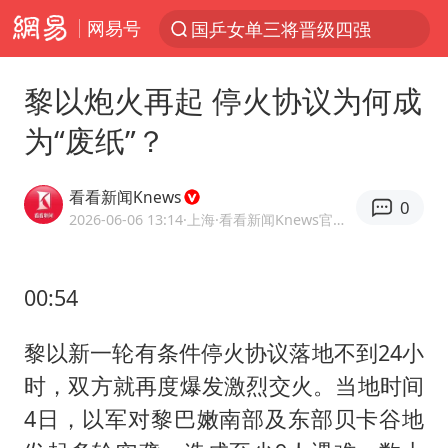
网易号
国乒女单三将晋级四强
光影经济撬动暑期消费新蓝海
黎以炮火再起 停火协议为何成
陈思诚零点晒照为佟丽娅庆生
为“废纸”？
马克·艾伦退出斯诺克中国公开赛
郑丽文：台湾从来没有“独立”过
看看新闻Knews
0
新疆优化调整景区内自驾服务费
2026-06-06 13:14
·上海
·看看新闻Knews官方网易号
情侣平潭拍日出坠崖1死1伤
00:54
梁家辉：到内地拍戏不是北上是回归
全民健身事业高质量发展
黎以新一轮有条件停火协议落地不到24小
台当局重金为“台独”织“皇帝新衣”
时，双方就再度爆发激烈交火。当地时间
几元成本的AI广告导致千万市值蒸发
4日，以军对黎巴嫩南部及东部贝卡谷地