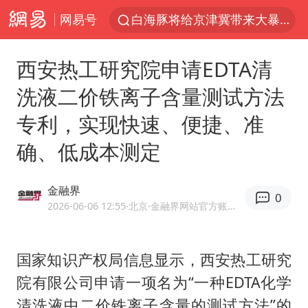
网易号
白海豚将给京津冀带来大暴雨
《披荆斩棘2026》阵容官宣
西安热工研究院申请EDTA清
国足U17与阿森纳决赛取消 并列冠军
洗液二价铁离子含量测试方法
2025年小学教师减少13.19万
专利，实现快速、便捷、准
王艺迪2-4不敌张本美和止步4强
确、低成本测定
以军士兵把枪口对准中国记者
上门女婿出轨女邻居多年被判重婚罪
金融界
0
韩军前线部队连曝丑闻
2026-06-06 12:55
·北京
·金融界网站官方账号 优质财经领域创作者
女子发现前夫婚内与第三者育子
《龙餐馆》 冲奖
国家知识产权局信息显示，西安热工研究
院有限公司申请一项名为“一种EDTA化学
笔试第一被劝弃考涉事副校长被撤职
清洗液中二价铁离子含量的测试方法”的