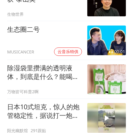
生物世界
生态圈二号
00:01
云音乐特供
MUSICANCER
除湿袋里攒满的透明液
体，到底是什么？能喝
吗？
万物皆可科普2啊
日本10式坦克，惊人的炮
管稳定性，据说打一炮酒
杯也不会掉下来！
阳光幽默馆
291跟贴