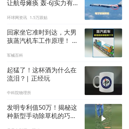
让航母瘫痪 轰-6J实力有多
强？
环球网资讯
1.5万跟贴
回家坐它准时到达，大男
孩蒸汽机车工作原理！ #
涨知识 #机械原理
军械百科
起猛了！这杯酒为什么在
流泪？| 正经玩
中科院物理所
发明专利值50万！揭秘这
种新型手动除草机的巧妙
原理！