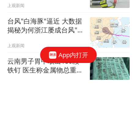
上观新闻
台风"白海豚"逼近 大数据
揭秘为何浙江屡成台风"靶
心"
上观新闻
App内打开
云南男子胃中取出180颗
铁钉 医生称金属物总重超
1公斤
极目新闻
台风“白海豚”来袭，现场
视频公布：浙江大陈岛全
域风力超12级，甲午岩沿
台州交通广播
岸海域风浪肆虐，海面巨
浪汹涌