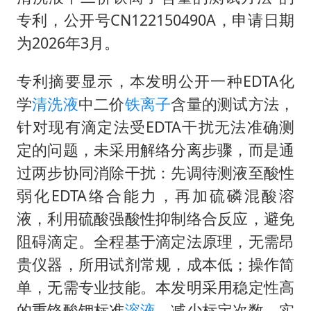
构建更高水平的全民健身公共服务体系
专利，公开号CN122150490A，申请日期
挡“张雪机车”民进党当局怕什么
为2026年3月。
香港高温刷新历史纪录
专利摘要显示，本发明公开一种EDTA化
灌溉水坝被隔成鱼塘 村民投诉20余年
学
清洗液
中二价
铁离子
含量的测试方法，
中国第1高楼阻尼器摆动明显
针对现有滴定法受EDTA干扰无法准确测
奋力开创中国式现代化建设新局面
定的问题，未采用解络分离步骤，而是通
过两步协同消除干扰：先调待测液至酸性
弱化EDTA络合能力，再加硫磷混酸溶
液，利用硫酸强酸性抑制络合反应，避免
阻碍滴定。全程基于滴定法原理，无需昂
贵仪器，所用试剂常规，成本低；操作简
单，无需专业技能。本发明采用稳定性高
的重铬酸钾标准
溶液
，减少标定次数，实