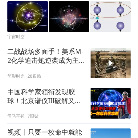
宇宙时空
二战战场多面手！美系M-
2化学迫击炮逆袭成为主
力攻坚重炮
简影时光
28跟贴
中国科学家领衔发现胶
球！北京谱仪III破解又一
超级科学难题
司马平邦
7跟贴
视频丨只要一枚命中就能