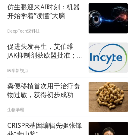
仿生眼迎来AI时刻：机器
开始学着“读懂”大脑
DeepTech深科技
促进头发再生，艾伯维
JAK抑制剂获欧盟批准；
外用JAK抑制剂获欧盟批
医学新视点
准，治疗特应性皮炎
粪便移植首次用于治疗食
物过敏，获得初步成功
生物学霸
CRISPR基因编辑先驱张锋
获“泰山奖”