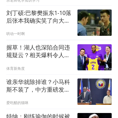
宗老师化学知识学习
刘丁硕:巴黎樊振东1-10落
后张本我确实笑了向大家
道歉不该这么做
哄动一时啊
握草！湖人也深陷合同违
规疑云？相关爆料令人咋
舌
体育新角度
谁亲华就除掉谁？小马科
斯不装了，中方重磅发
声：得好好治一治
爱吃醋的猫咪
特纳：刚练瑜伽的时候被