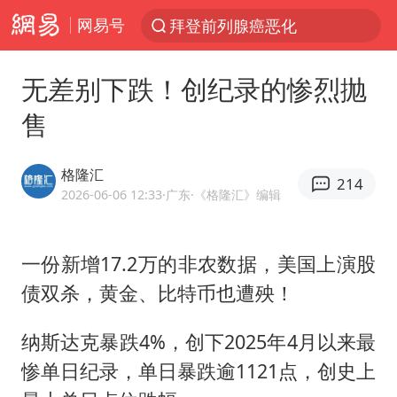
网易号
跨界融合拉长夏日经济消费链条
白海豚预计将在浙江苍南到三门一带登陆
无差别下跌！创纪录的惨烈抛
四川宜宾5.5级地震后余震为何不断
售
2026年7月份居民消费价格同比上涨0.5%
伯克希尔净买入约200亿美元股票
格隆汇
214
“伊斯兰版北约”出现
2026-06-06 12:33
·广东
·《格隆汇》编辑
武契奇会见泽连斯基有何意图
一份新增17.2万的非农数据，美国上演股
上海中心城区暴雨预警由橙变红
债双杀，黄金、比特币也遭殃！
台铃电动车仅骑一年就断电趴窝
白海豚5次眼壁置换
纳斯达克暴跌4%，创下2025年4月以来最
浙江海域将现5到8米巨浪到狂浪
惨单日纪录，单日暴跌逾1121点，创史上