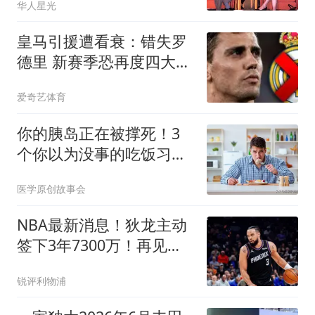
华人星光
皇马引援遭看衰：错失罗
德里 新赛季恐再度四大皆
空
爱奇艺体育
你的胰岛正在被撑死！3
个你以为没事的吃饭习
惯，比吃糖伤10倍
医学原创故事会
NBA最新消息！狄龙主动
签下3年7300万！再见火
箭，从被放弃到大合同，
锐评利物浦
你确实让火箭后悔了