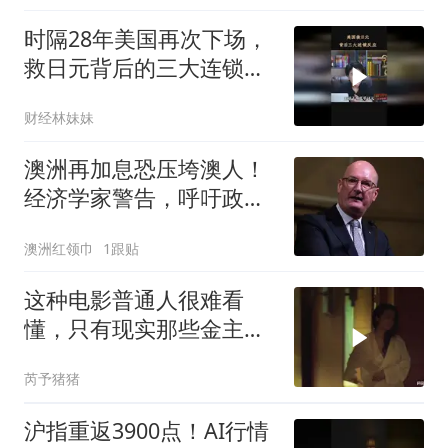
时隔28年美国再次下场，
救日元背后的三大连锁反
应
财经林妹妹
澳洲再加息恐压垮澳人！
经济学家警告，呼吁政府
减少开支
澳洲红领巾
1跟贴
这种电影普通人很难看
懂，只有现实那些金主看
了谁都懂
芮予猪猪
沪指重返3900点！AI行情