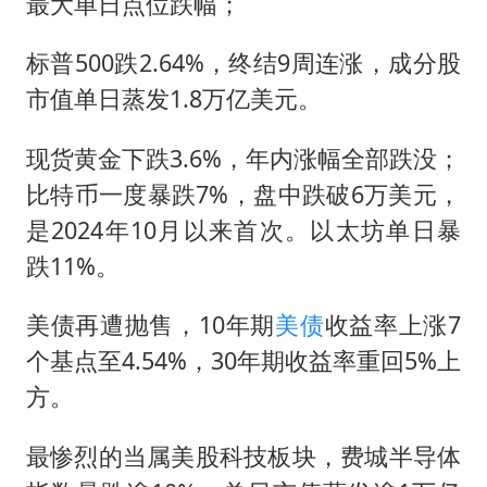
曝美下令调查弹药库存信息遭泄露事件
最大单日点位跌幅；
上海大部迎大暴雨
标普500跌2.64%，终结9周连涨，成分股
日本连续发生两次地震
市值单日蒸发1.8万亿美元。
以军士兵把枪口对准中国记者
现货黄金下跌3.6%，年内涨幅全部跌没；
方桃子代言广告视频已下架
比特币一度暴跌7%，盘中跌破6万美元，
白海豚在海上打了个结
是2024年10月以来首次。以太坊单日暴
构建更高水平的全民健身公共服务体系
跌11%。
美债再遭抛售，10年期
美债
收益率上涨7
个基点至4.54%，30年期收益率重回5%上
方。
最惨烈的当属美股科技板块，费城半导体