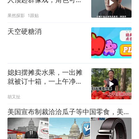
性超强
果然探影
1跟贴
天空硬糖消
媳妇摆摊卖水果，一出摊
就被订十箱，一上午净赚
300块钱
胡又扯
美国宣布制裁洽洽瓜子等中国零食，美国网友：比制裁华为还难受