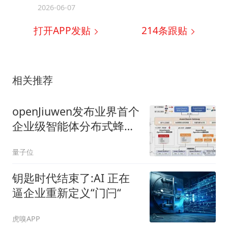
2026-06-07
打开APP发贴
214
条跟贴
相关推荐
openJiuwen发布业界首个
企业级智能体分布式蜂群
架构，联合邮储成功落地
量子位
金融生产环境
钥匙时代结束了:AI 正在
逼企业重新定义“门闩“
虎嗅APP