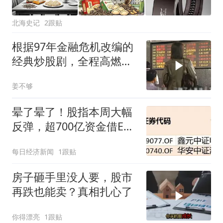
北海史记
2跟贴
根据97年金融危机改编的
经典炒股剧，全程高燃毫
无尿点！
姜不够
晕了晕了！股指本周大幅
反弹，超700亿资金借ETF
落袋为安，但这些板块仍
每日经济新闻
1跟贴
被机构大幅加仓
房子砸手里没人要，股市
再跌也能卖？真相扎心了
你得漂亮
1跟贴