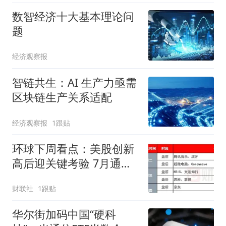
数智经济十大基本理论问
题
经济观察报
智链共生：AI 生产力亟需
区块链生产关系适配
经济观察报
1跟贴
环球下周看点：美股创新
高后迎关键考验 7月通胀
数据或决定美联储9月政
财联社
1跟贴
策走向
华尔街加码中国“硬科