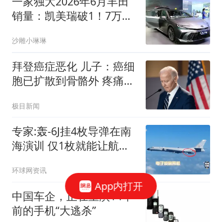
一家独大2026年6月丰田
销量：凯美瑞破1！7万登
顶，新能源不足3200辆
沙雕小琳琳
拜登癌症恶化 儿子：癌细
胞已扩散到骨骼外 疼痛难
忍
极目新闻
专家:轰-6J挂4枚导弹在南
海演训 仅1枚就能让航母
瘫痪
环球网资讯
App内打开
中国车企，正在重演14年
前的手机“大逃杀”