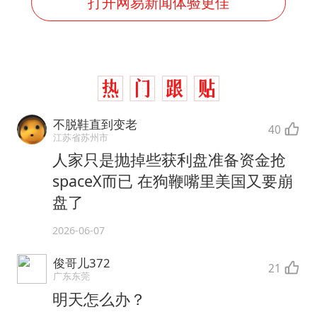
打开网易新闻体验更佳
不脱鞋直到变老
40
江苏省苏州市
人家只是抛掉些获利盘准备资金抢
spaceX而已 在狗鞭嘴里美国又要崩
盘了
2026-06-07
俊哥儿372
21
广东东莞
明天怎么办？