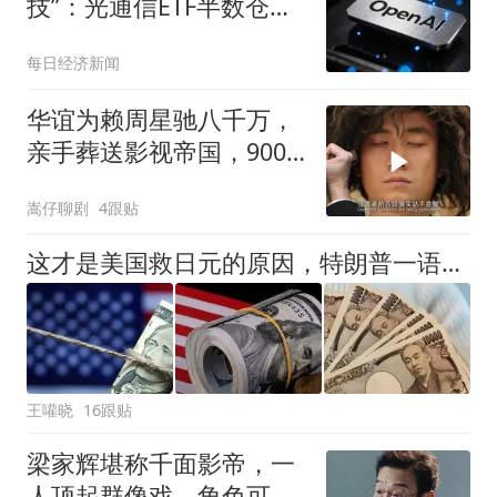
技”：光通信ETF半数仓位
押注，明星ETF重仓长
每日经济新闻
鑫；OpenAI暂停下一代模
型部分研发；美联储9月
华谊为赖周星驰八千万，
加息概率降至44%，金价
亲手葬送影视帝国，900
涨破4300美元｜一周国际
亿灰飞烟灭
财经
嵩仔聊剧
4跟贴
这才是美国救日元的原因，特朗普一语道破，日本在等中国拉一把？
王嚾晓
16跟贴
梁家辉堪称千面影帝，一
人顶起群像戏，角色可塑