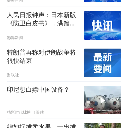
人民日报钟声：日本新版
《防卫白皮书》，满篇野
心和谎言
澎湃新闻
特朗普再称对伊朗战争将
很快结束
财联社
印尼想白嫖中国设备？
精彩时代脉搏
1跟贴
媳妇摆摊卖水果，一出摊