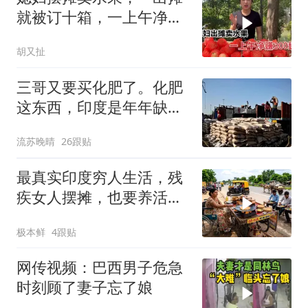
就被订十箱，一上午净赚
300块钱
胡又扯
三哥又要买化肥了。化肥
这东西，印度是年年缺年
年买
流苏晚晴
26跟贴
最真实印度穷人生活，残
疾女人摆摊，也要养活一
家8口
极本鲜
4跟贴
网传视频：巴西男子危急
时刻顾了妻子忘了娘