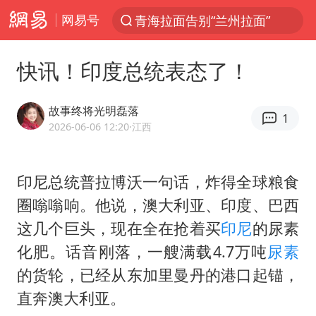
网易号
青海拉面告别“兰州拉面”
以“新”破局 首发经济点亮城市消费活力
快讯！印度总统表态了！
U17国足三战全胜
青海海西州茫崖市发生3.1级地震
故事终将光明磊落
1
我国编制完成新版全月地质图
2026-06-06 12:20
·江西
台风白海豚登陆地点更新
印尼总统普拉博沃一句话，炸得全球粮食
巡查组提问 工作人员偷用手机查答案
圈嗡嗡响。他说，澳大利亚、印度、巴西
看守所辅警收受10万获刑1年
这几个巨头，现在全在抢着买
印尼
的尿素
多地要求领导干部带头休假
化肥。话音刚落，一艘满载4.7万吨
尿素
台风白海豚进入48小时警戒线
的货轮，已经从东加里曼丹的港口起锚，
宇树科技发行价格150.80元/股
直奔澳大利亚。