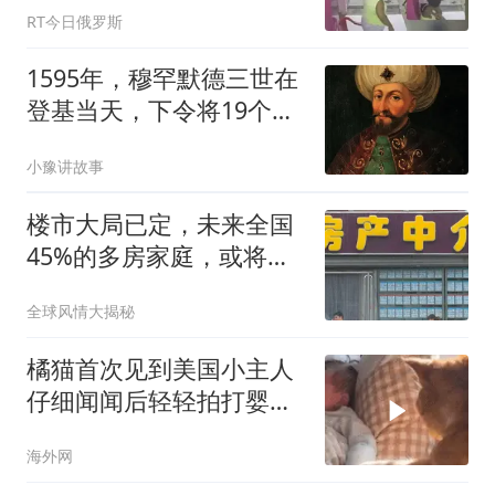
RT今日俄罗斯
1595年，穆罕默德三世在
登基当天，下令将19个弟
弟全部绞死……
小豫讲故事
楼市大局已定，未来全国
45%的多房家庭，或将迎
来“4大机遇”
全球风情大揭秘
橘猫首次见到美国小主人
仔细闻闻后轻轻拍打婴儿
小手
海外网