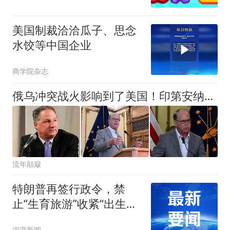
美国制裁洽洽瓜子、思念
水饺等中国企业
商学院杂志
俄乌冲突战火影响到了美国！印第安纳州宣布进入紧急状态！
流年顛簸
特朗普再签行政令，禁
止“生育旅游”收紧“出生公
民权”
澎湃新闻