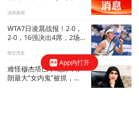
谈判
澎湃新闻
WTA7日凌晨战报！2-0，
2-0，16强决出4席，2场
惨案，佩古拉晋级！
晴空历史
App内打开
难怪穆杰塔巴不现身，伊
朗最大“女内鬼”被抓，泄
露大量国家机密
丁丁鲤史纪
两位奥斯卡影帝争演《黄
石》？前高管揭秘：凯文·
科斯特纳差点被杰夫·布里
灰度测试中
吉斯取代