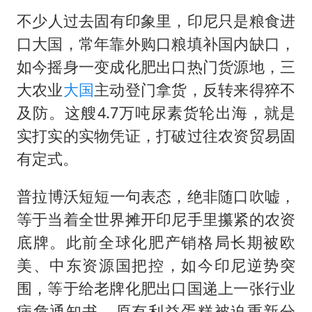
外交部发言人就广岛核爆81周年等答记者问
​​不少人过去固有印象里，印尼只是粮食进
佛得角门将亮相智利俱乐部主场
口大国，常年靠外购口粮填补国内缺口，
首次证实！“胶球”存在
如今摇身一变成化肥出口热门货源地，三
民警发现救助的拾荒老人是逃犯
大农业
大国
主动登门拿货，反转来得猝不
中方回应是否在太平洋海底开采稀土
及防。这艘4.7万吨尿素货轮出海，就是
27岁女子成组织卖淫集团主犯被通缉
实打实的实物凭证，打破过往农资贸易固
有定式。
法国将禁止“未经同意的电话营销”
奋进开新局 实干挑大梁
​​普拉博沃短短一句表态，绝非随口吹嘘，
等于当着全世界摊开印尼手里攥紧的农资
底牌。此前全球化肥产销格局长期被欧
美、中东资源国把控，如今印尼逆势突
围，等于给老牌化肥出口国递上一张行业
病危通知书，原有利益蛋糕被迫重新分