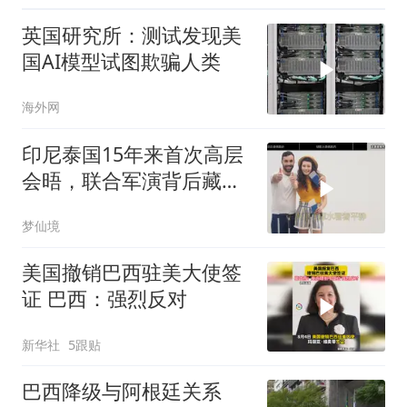
英国研究所：测试发现美
国AI模型试图欺骗人类
海外网
印尼泰国15年来首次高层
会晤，联合军演背后藏着
什么信号？
梦仙境
美国撤销巴西驻美大使签
证 巴西：强烈反对
新华社
5跟贴
巴西降级与阿根廷关系