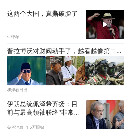
这两个大国，真撕破脸了
牛弹琴
普拉博沃对财阀动手了，越看越像第二个普京，印尼随时可能变天
和海看日出
伊朗总统佩泽希齐扬：目
前与最高领袖联络"非常困
难"
参考消息
1.6万跟贴