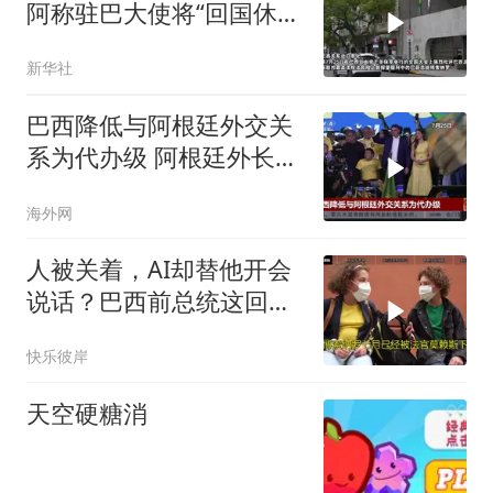
阿称驻巴大使将“回国休
假”
新华社
巴西降低与阿根廷外交关
系为代办级 阿根廷外长：
不会采取外交措施回应
海外网
人被关着，AI却替他开会
说话？巴西前总统这回麻
烦大了
快乐彼岸
天空硬糖消