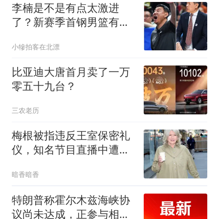
李楠是不是有点太激进
了？新赛季首钢男篮有点
要破釜沉舟的节奏！
小犙拍客在北漂
比亚迪大唐首月卖了一万
零五十九台？
三农老历
梅根被指违反王室保密礼
仪，知名节目直播中遭主
持人羞辱性痛批
暗香暗香
特朗普称霍尔木兹海峡协
议尚未达成，正参与相关