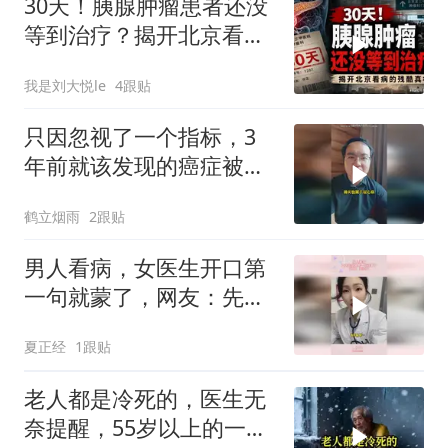
30天！胰腺肿瘤患者还没
等到治疗？揭开北京看病
的残酷真相
我是刘大悦le
4跟贴
只因忽视了一个指标，3
年前就该发现的癌症被拖
成了晚期
鹤立烟雨
2跟贴
男人看病，女医生开口第
一句就蒙了，网友：先验
货
夏正经
1跟贴
老人都是冷死的，医生无
奈提醒，55岁以上的一定