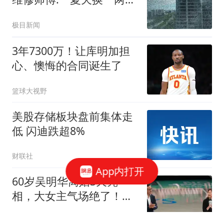
片
极目新闻
3年7300万！让库明加担
心、懊悔的合同诞生了
篮球大视野
美股存储板块盘前集体走
低 闪迪跌超8%
财联社
App内打开
60岁吴明华离婚3天亮
相，大女主气场绝了！蔡
崇信娶她为啥被说“高
商务范