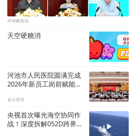
环球网资讯
天空硬糖消
河池市人民医院圆满完成
2026年新员工岗前赋能培
训
金台资讯
央视首次曝光海空协同作
战！深度拆解052D跨界指
挥歼16，我军这套南海底