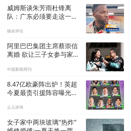
威姆斯谈朱芳雨杜锋离
队：广东必须要走这一步
相信他们会再次回归
狼叔评论
阿里巴巴集团主席蔡崇信
离婚 欲让三子女参与家族
事业
中国新闻周刊
8.47亿欧豪阵出炉！英超
今夏最贵引援阵容曝光，
三亿星坐镇中前场
云儿评球
女子家中两块玻璃"热炸"
维修师傅:一夏天换一两百