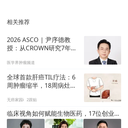
相关推荐
2026 ASCO | 尹序德教
授：从CROWN研究7年数
据看ALK阳性晚期NSCLC
医学界肿瘤频道
患者长生存策略的循证演
进与临床实践体会
全球首款肝癌TIL疗法：6
周肿瘤缩半，18周病灶全
消，一位患者的162天逆
无癌家园i
2跟贴
袭
临床视角如何赋能生物医药，17位创业者的答案