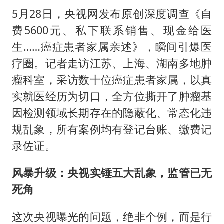
《歌手》歌王之战帮唱嘉宾官宣
5月28日，央视网发布原创深度调查《自
“梅姨”准确年龄仍未知
费5600元、私下联系销售、现金给医
南昌一规划馆现“阴间座椅”字样
生……癌症患者家属亲述》，瞬间引爆医
上海一酒店房间爬满床虱 住客反被怼
疗圈。记者走访江苏、上海、湖南多地肿
中国经济展现强大韧性和活力
瘤科室，采访数十位癌症患者家属，以真
实就医经历为切口，全方位撕开了肿瘤基
因检测领域长期存在的隐蔽化、常态化违
规乱象，所有案例均有登记台账、缴费记
录佐证。
风暴升级：央视实锤五大乱象，监管已无
死角
这次央视曝光的问题，绝非个例，而是行