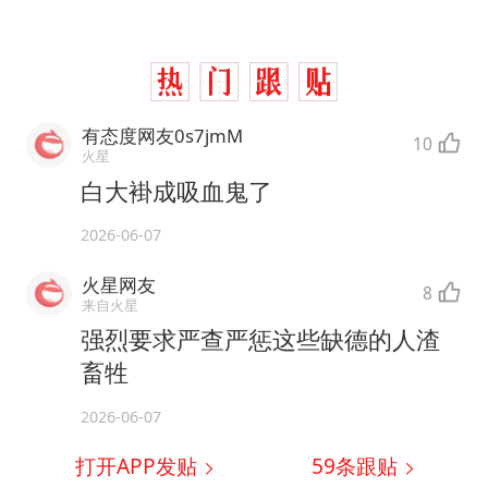
有态度网友0s7jmM
10
火星
白大褂成吸血鬼了
2026-06-07
火星网友
8
来自火星
强烈要求严查严惩这些缺德的人渣
畜牲
2026-06-07
打开APP发贴
59
条跟贴