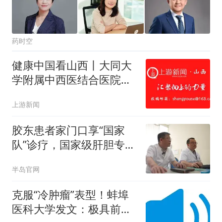
药时空
健康中国看山西丨大同大
学附属中西医结合医院肿
瘤科专家谈“营养支持会促
上游新闻
进肿瘤生长”的真相
胶东患者家门口享“国家
队”诊疗，国家级肝胆专家
靳斌教授每周二常态化坐
半岛官网
诊
克服“冷肿瘤”表型！蚌埠
医科大学发文：极具前景