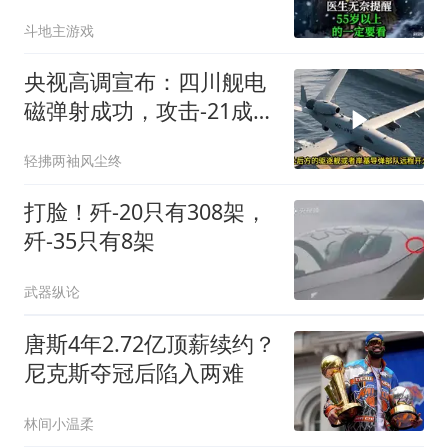
要看！
斗地主游戏
央视高调宣布：四川舰电
磁弹射成功，攻击-21成美
舰队杀手
轻拂两袖风尘终
打脸！歼-20只有308架，
歼-35只有8架
武器纵论
唐斯4年2.72亿顶薪续约？
尼克斯夺冠后陷入两难
林间小温柔