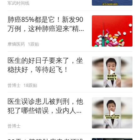
军武时间线
牌有多绝？
肺癌85%都是它！新发90
万例，这种肺癌迎来“精准
革命”
摩熵医药
1跟贴
医生的好日子要来了，坐
稳扶好，等待起飞！
曾博士
18跟贴
医生误诊患儿被判刑，他
犯了哪些错误，业内人士
来详细分析！
曾博士