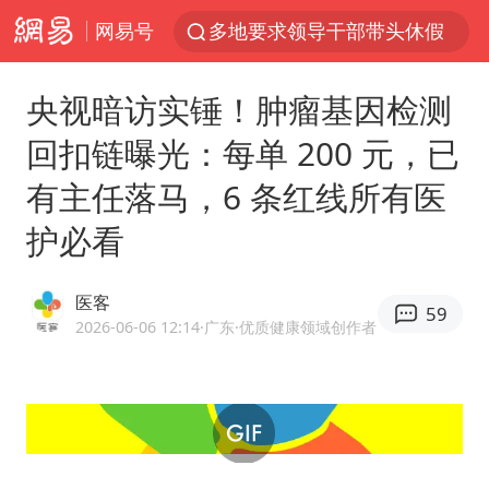
网易号
多地要求领导干部带头休假
四川资阳市原市长王善平被判11年
央视暗访实锤！肿瘤基因检测
金饰克价大幅跳涨
回扣链曝光：每单 200 元，已
24小时不关空调 电费会更低吗
有主任落马，6 条红线所有医
郑国霖回应去景区上班被保安拦下
护必看
浙江舟山21条水上客运航线停航
空调发明出来竟然不是为了给人降温
医客
59
今年4位周星驰电影配角去世
2026-06-06 12:14
·广东
·优质健康领域创作者
中国五箭齐发反制美国
号召领导带头休假 是大家不想休吗
律师称“梅姨”若满75岁或不适用死刑