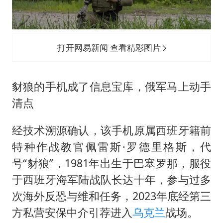
打开网易新闻 查看精彩图片
豺狼的手机成了信息宝库，俄军马上动手
清点
经技术溯源确认，该手机原属西班牙籍前
特种作战教官佩雷斯·罗德里格斯，代
号“豺狼”，1981年出生于巴塞罗那，服役
于西班牙海军陆战队长达十年，参与过多
次海外反恐与维和任务，2023年底经第三
方私营安保中介引荐进入
乌克兰
战场。