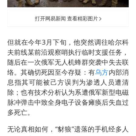
打开网易新闻 查看精彩图片
但就在今年3月下旬，他突然调往哈尔科
夫前线某前沿观察哨执行临时支援任务，
随后在一次俄军无人机蜂群突袭中失去联
络。其确切死因至今存疑：有
乌方
内部消
息指其可能被己方误判为渗透人员遭清
除；也有技术分析认为系遭俄军新型电磁
脉冲弹击中致全身电子设备瘫痪后失血过
多死亡。
无论真相如何，“豺狼”遗落的手机经多人