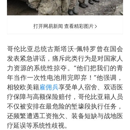
打开网易新闻 查看精彩图片
哥伦比亚总统古斯塔沃·佩特罗曾在国会
发表紧急讲话，痛斥此类行为是对国家人
力资源的系统性掠夺。“他们把我们的青
年当作一次性电池用完即弃！”他强调，
相较欧美籍
雇佣兵
享受单人宿舍、双语医
疗保障与高额保险赔付，哥伦比亚籍人员
不仅被安排在最危险的堑壕段执行任务，
还频繁遭遇工资拖欠、装备短缺与战地医
疗延误等系统性歧视。