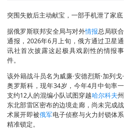
突围失败后主动献宝，一部手机泄了家底
据俄罗斯联邦安全局与对外
情报
总局联合
通报，2026年6月上旬，俄方通过卫星通
讯社首次披露这起极具戏剧性的情报事
件。
该外籍战斗员名为威廉·安德烈斯·加列戈·
奥罗斯科，现年34岁，今年4月中旬率一
支约12人的混编小队试图穿越
哈尔科夫
州
东北部雷区密布的边境走廊，尚未完成战
术展开即被
俄军
电子侦察与火力封锁体系
精准锁定。