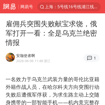
网易号
上海：5号线16号线浦江线全线停运
白海豚预计将在浙江苍南到三门一带登陆
雇佣兵突围失败献宝求饶，俄
今日15时起福州地铁高架区段停运
军打开一看：全是乌克兰绝密
国足U17与阿森纳决赛取消 并列冠军
情报
王艺迪2-4不敌张本美和止步4强
上门女婿出轨女邻居多年被判重婚罪
安珈使者啊
1
2025年小学教师减少13.19万
2026-06-06 11:48
·浙江
王艺迪无缘横滨赛决赛
泰国：高度重视中国游客旅游体验
一名效力于乌克兰武装力量的哥伦比亚籍
外籍作战人员，在
哈尔科夫
方向突围行动
上海大部迎大暴雨
失败后遭俄军俘获，为求生路主动上交随
《龙餐馆》 冲奖
身携带的一部智能手机——机内竟完整存