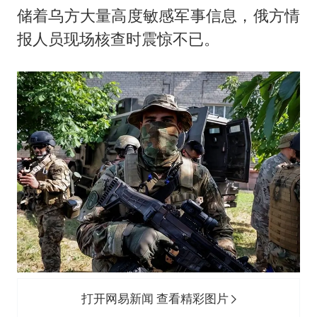
蒯曼挺进WTT横滨冠军赛女单四强
储着乌方大量高度敏感军事信息，俄方情
以军士兵把枪口对准中国记者
报人员现场核查时震惊不已。
笔试第一被劝弃考涉事副校长被撤职
白海豚5次眼壁置换
构建更高水平的全民健身公共服务体系
打开网易新闻 查看精彩图片