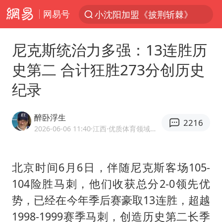
网易号
小沈阳加盟《披荆斩棘》
台风“白海豚”登陆 各地各部门全力应对
尼克斯统治力多强：13连胜历
白海豚雨量超越利奇马、巴威
史第二 合计狂胜273分创历史
人形机器人第一股
纪录
上海地铁4条线路全线停运
宇树申购 中一签有望赚20万元
醉卧浮生
2216
4.2平卫生间补漏注胶花1.55万
2026-06-06 11:40
·江西
·优质体育领域创作者
白海豚路径图
武汉3名城管协管员殴打摊主被刑拘
北京时间6月6日，伴随尼克斯客场105-
104险胜马刺，他们收获总分2-0领先优
律师谈贾冰私人饭局被偷拍
势，已经在今年季后赛豪取13连胜，超越
男子结婚8年3个女儿都不是亲生
1998-1999赛季马刺，创造历史第二长季