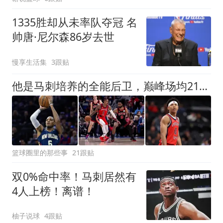
1335胜却从未率队夺冠 名
帅唐·尼尔森86岁去世
慢享生活集
3跟贴
他是马刺培养的全能后卫，巅峰场均21+8+9！30岁却成了“玻璃人”
篮球圈里的那些事
21跟贴
双0%命中率！马刺居然有
4人上榜！离谱！
柚子说球
4跟贴