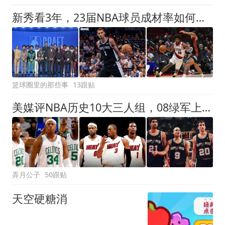
新秀看3年，23届NBA球员成材率如何！状元已成巨星，探花难堪大任
篮球圈里的那些事
13跟贴
美媒评NBA历史10大三人组，08绿军上榜，詹韦波仅第6，马刺GDP进前3
弄月公子
50跟贴
天空硬糖消