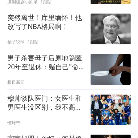
脑洞编剧小剧场
1跟贴
突然离世！库里缅怀！他
改写了NBA格局啊！
柚子说球
1跟贴
男子杀害母子后原地隐匿
20年至退休：赌自己"命
大"
极目新闻
穆帅谈队医门：女医生和
男医生没区别，我不高兴
时言语会过激
懂球帝