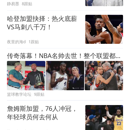
静易墨
8跟贴
哈登加盟抉择：热火底薪
VS马刺八千万！
夜里的海d
1跟贴
传奇落幕！NBA名帅去世！整个联盟都在悼念他
篮球教学论坛
9跟贴
詹姆斯加盟，76人冲冠，
年轻球员何去何从