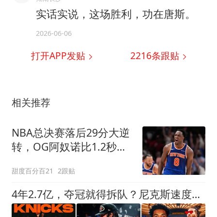
实话实说，这场胜利，功在唐斯。
2026-06-06
打开APP发贴
2216
条跟贴
相关推荐
NBA总决赛落后29分大逆
转，OG阿奴诺比1.2秒绝
杀助尼克斯53年首冠
甜度百分百21
2跟贴
4年2.7亿，夺冠就得拆队？尼克斯速度交易