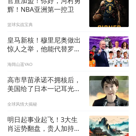
官宣加盟！你好，河村勇
辉！NBA亚洲第一控卫
篮球实战宝典
皇马新核！穆里尼奥做出
惊人之举，他能代替罗德
里吗？
海阔山遥YAO
高市早苗承诺不拥核后，
美国给了日本一记耳光，
中俄警告绝非虚言
全球风情大揭秘
明日起事业起飞！3大生
肖运势翻盘，贵人加持，