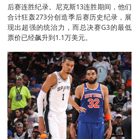
多地银行上调存款利率
后赛连胜纪录。尼克斯13连胜期间，他们
面对面丨蔡磊：与渐冻症抗争 纵使不敌 也不屈服
合计狂轰273分创造季后赛历史纪录，展
5万小车卖不动 微型代步车集体遇冷
现出超强的统治力，而总决赛G3的最低
NBA传奇教练老尼尔森去世
票价已经飙升到1.1万美元。
手机真会“偷听”我们说话吗
上半年全球新能源乘用车销量1122万台
加沙约14万栋建筑被完全摧毁
从科技创新看开局起步的时与势