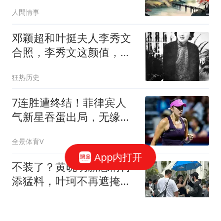
喜获意外增收
人閒情事
邓颖超和叶挺夫人李秀文
合照，李秀文这颜值，不
愧是以前的校花
狂热历史
7连胜遭终结！菲律宾人
气新星吞蛋出局，无缘多
伦多1000赛八强
全景体育V
App内打开
不装了？黄晓明新恋情再
添猛料，叶珂不再遮掩，
自曝生女分手缘由
随意吃瓜