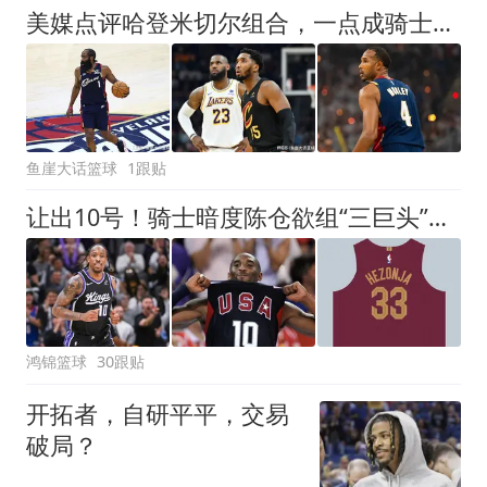
美媒点评哈登米切尔组合，一点成骑士大缺陷，新赛季骑士难夺冠
鱼崖大话篮球
1跟贴
让出10号！骑士暗度陈仓欲组“三巨头”？德罗赞恐成最后拼图
鸿锦篮球
30跟贴
开拓者，自研平平，交易
破局？