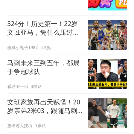
524分！历史第一！22岁
文班亚马，凭什么压过詹
杜科？
樱桃小丸子1987
5跟贴
马刺未来三到五年，都属
于争冠球队
看球图一乐
3跟贴
文班家族再出天赋怪！20
岁亲弟2米03，跟随马刺
合练冲NBA
篮球过人技巧
1跟贴