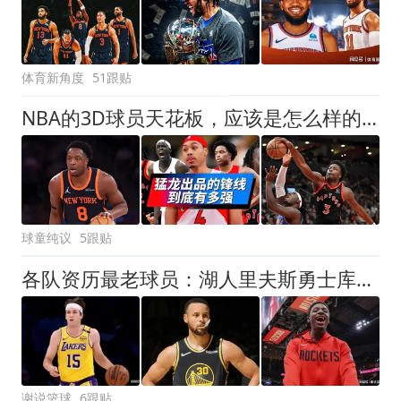
体育新角度
51跟贴
NBA的3D球员天花板，应该是怎么样的？
球童纯议
5跟贴
各队资历最老球员：湖人里夫斯勇士库里，火箭尼克斯皆有黑马上榜
谢说篮球
6跟贴