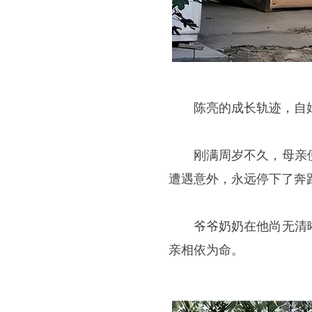
陈亮的成长轨迹，自始
刚满周岁不久，母亲便因
遭遇意外，永远停下了奔
爷爷奶奶在他尚无清晰记
亲相依为命。