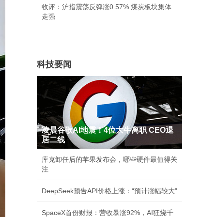
收评：沪指震荡反弹涨0.57% 煤炭板块集体
走强
科技要闻
凌晨谷歌AI地震！4位大牛离职 CEO退
居二线
库克卸任后的苹果发布会，哪些硬件最值得关
注
DeepSeek预告API价格上涨：“预计涨幅较大”
SpaceX首份财报：营收暴涨92%，AI狂烧千