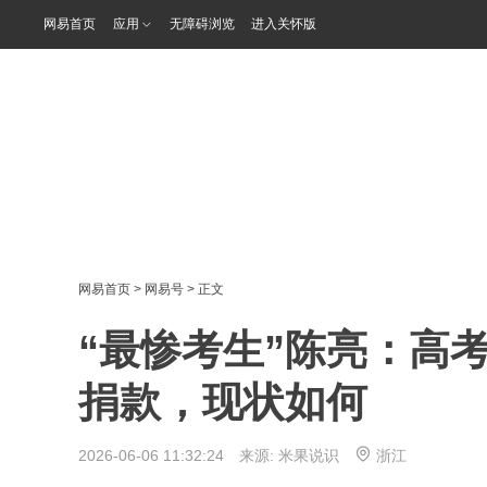
网易首页
应用
无障碍浏览
进入关怀版
网易首页
>
网易号
> 正文
“最惨考生”陈亮：高
捐款，现状如何
2026-06-06 11:32:24 来源:
米果说识
浙江