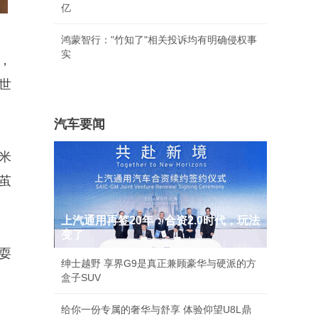
亿
鸿蒙智行："竹知了"相关投诉均有明确侵权事
实
，
世
汽车要闻
米
茧
上汽通用再签20年：合资2.0时代，玩法
变了
耍
绅士越野 享界G9是真正兼顾豪华与硬派的方
盒子SUV
给你一份专属的奢华与舒享 体验仰望U8L鼎