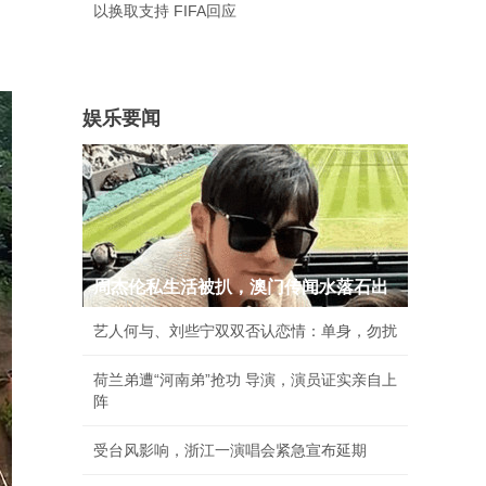
以换取支持 FIFA回应
娱乐要闻
周杰伦私生活被扒，澳门传闻水落石出
艺人何与、刘些宁双双否认恋情：单身，勿扰
荷兰弟遭“河南弟”抢功 导演，演员证实亲自上
阵
受台风影响，浙江一演唱会紧急宣布延期