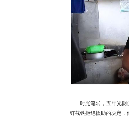
时光流转，五年光阴倏
钉截铁拒绝援助的决定，