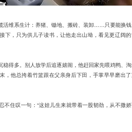
活维系生计：养猪、锄地、搬砖、装卸……只要能换钱
接下，只为供儿子读书，让他走出山坳，看见更辽阔的
稳得多。别人放学后追逐嬉闹，他赶回家先喂鸡鸭、淘
末，他总挎着竹篮跟在父亲身后下田，手掌早早磨出了
不住叹一句：“这娃儿生来就带着一股韧劲，从不撒娇