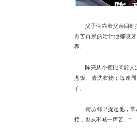
父子俩靠着父亲四处揽
再苦再累的活计他都咬牙
界。
陈亮从小便比同龄人沉
煮饭、清洗衣物；每逢周
子。
街坊邻里提起他，常忍
赖，也从不喊一声苦。”