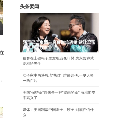
头条要闻
阿里巴巴集团主席蔡崇信离婚 欲让三子
女参与家族事业
在
租客在上锁柜子里发现遗像吓哭 房东曾称就
爱租给男生
女子家中两块玻璃"热炸" 维修师傅:一夏天换
，
一两百片
美国"保护伞"原来是一把"漏雨的伞" 海湾盟友
不高兴了
媒体：美国制裁中国瓜子、饺子 到底在怕什
么