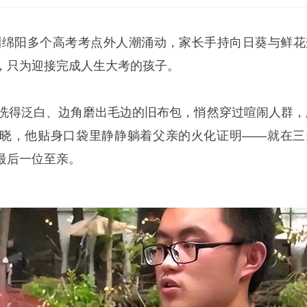
川绵阳多个高考考点外人潮涌动，家长手持向日葵与鲜花
，只为迎接完成人生大考的孩子。
得泛白、边角磨出毛边的旧布包，悄然穿过喧闹人群，
晓，他贴身口袋里静静躺着父亲的火化证明——就在三
最后一位至亲。