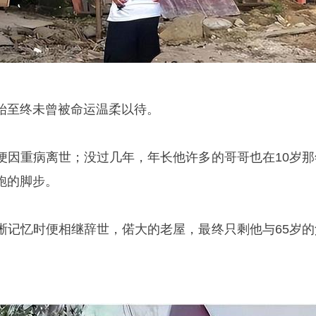
至终未曾被命运温柔以待。
重病离世；没过几年，年长他许多的哥哥也在10岁那
跑的脚步。
忆时便相继辞世，偌大的老屋，最终只剩他与65岁的