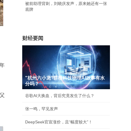
被前助理背刺，刘晓庆发声，原来她还有一张
底牌
财经要闻
年
"杭州六小龙"群核科技物理AI故事有水
分吗？
父
谷歌AI大换血，背后究竟发生了什么？
张一鸣，罕见发声
DeepSeek官宣涨价，且“幅度较大”！