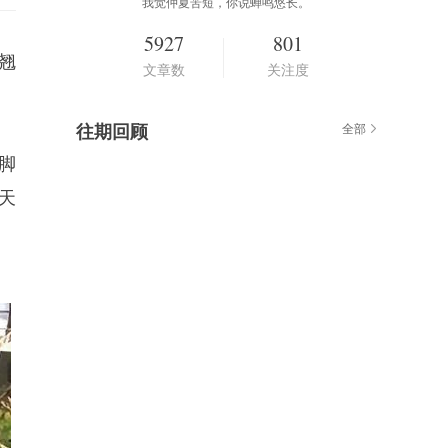
我觉仲夏苦短，你说蝉鸣悠长。
5927
801
翘
文章数
关注度
往期回顾
全部
脚
天