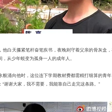
他白天攥紧笔杆奋笔疾书，夜晚则守着父亲的骨灰盒，
间，从少年蜕变为孤身一人的成年人。
般涌向他时，这位连下学期教材费都需精打细算的青年
：“谢谢大家，我不需要，我能靠自己走完这条路。”