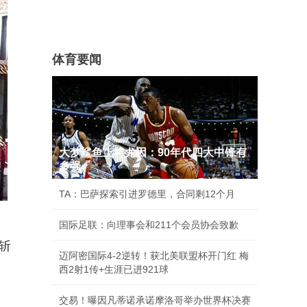
体育要闻
大梦鲨鱼上将尤因：90年代四大中锋有
多强
TA：巴萨探索引进罗德里，合同剩12个月
国际足联：向理事会和211个会员协会致歉
斩
迈阿密国际4-2逆转！获北美联盟杯开门红 梅
西2射1传+生涯已进921球
交易！曝因凡蒂诺承诺摩洛哥举办世界杯决赛