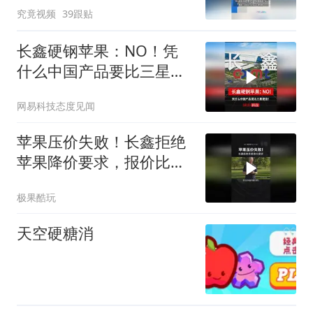
究竟视频
39跟贴
定产能
长鑫硬钢苹果：NO！凭
什么中国产品要比三星便
宜！
网易科技态度见闻
苹果压价失败！长鑫拒绝
苹果降价要求，报价比三
星还高
极果酷玩
天空硬糖消