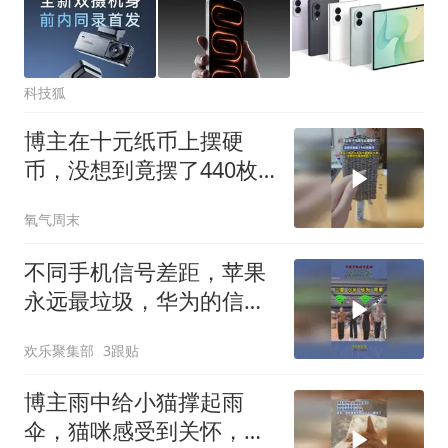
科技狐
博主在十元纸币上摆硬
币，没想到竟摆了440枚
硬币，网友：我还以为纸
氧气周末
币里面有东西，没想到你
直接推倒了
不同手机信号差距，苹果
永远最垃圾，华为的信号
太强了！
欢乐聚集部
3跟贴
博主雨中给小猫撑起雨
伞，猫咪感受到关怀，温