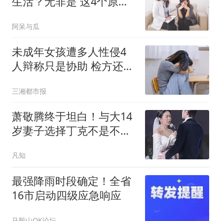
生活？无非是 这4个原
因，男性也 无需害怕
阿呆与瓜
未成年女孩遭多人性侵4
人辩称只是协助 检方还原
真相
三湘都市报
萧敬腾终于坦白！与大14
岁妻子选择丁克不是不想
要，而是另有原因
凡知
最强降雨时段确定！全省
16市启动四级应急响应
马鞍山OK论坛