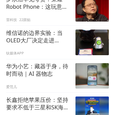
Robot Phone：这玩意儿
真抄不了
雷科技
22跟贴
维信诺的边界实验：当
OLED大厂决定走进
ChinaJoy
钛媒体APP
华为小艺：藏器于身，待
时而动｜AI 器物志
爱范儿
长鑫拒绝苹果压价：坚持
要求不低于三星和SK海力
士，华为、小米等长单锁