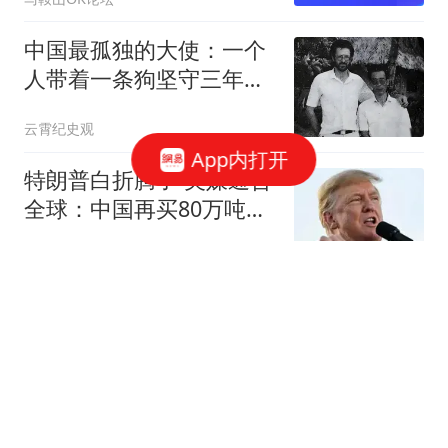
中国最孤独的大使：一个
人带着一条狗坚守三年，
改善生活靠挖野菜
云霄纪史观
App内打开
特朗普白折腾了 美媒通告
全球：中国再买80万吨大
豆
冰语历史
2026 年企退养老金补发重
算公式，谁能每月多涨
200 元？
碎月导师
女子称隆胸9个月确诊乳