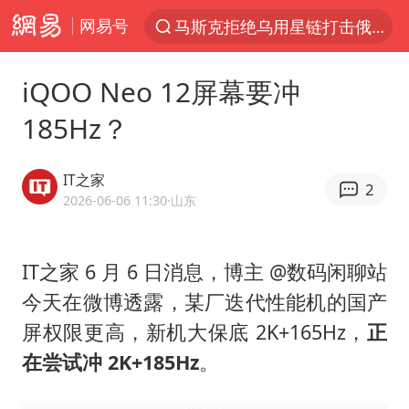
网易号
马斯克拒绝乌用星链打击俄境内目标
解锁各地夏日限定体验
iQOO Neo 12屏幕要冲
男童模仿奥特曼从高处跳下致骨折
185Hz？
富婆带资进组给自己硬加60多场吻戏
黄金创今年来最大单周涨幅
IT之家
2
名创优品一次性内裤 颜面尽失
2026-06-06 11:30
·山东
“六爷”挂一颗出场
IT之家 6 月 6 日消息，博主 @数码闲聊站
金饰克价一夜涨回1300元
今天在微博透露，某厂迭代性能机的国产
视频丨中国东方电气集团原党组副书记、董事宋致远被查
屏权限更高，新机大保底 2K+165Hz，
正
白海豚将正面袭击贯穿浙江
在尝试冲 2K+185Hz
。
梁家辉：到内地拍戏不是北上是回归