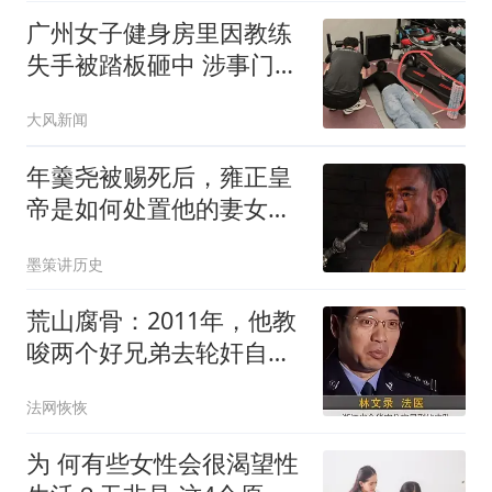
广州女子健身房里因教练
失手被踏板砸中 涉事门店
回应
大风新闻
年羹尧被赐死后，雍正皇
帝是如何处置他的妻女？
说出来你可能不信
墨策讲历史
荒山腐骨：2011年，他教
唆两个好兄弟去轮奸自己
的女朋友，仅是为了想分
法网恢恢
手
为 何有些女性会很渴望性