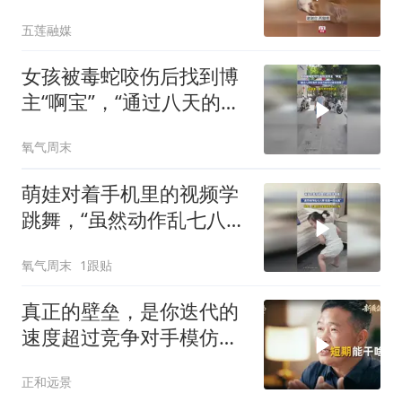
柔的蹭蹭表达感谢
五莲融媒
女孩被毒蛇咬伤后找到博
主“啊宝”，“通过八天的治
疗，女孩已经可以尝试走
氧气周末
路了”
萌娃对着手机里的视频学
跳舞，“虽然动作乱七八
糟，但是一脸认真”
氧气周末
1跟贴
真正的壁垒，是你迭代的
速度超过竞争对手模仿的
速度
正和远景