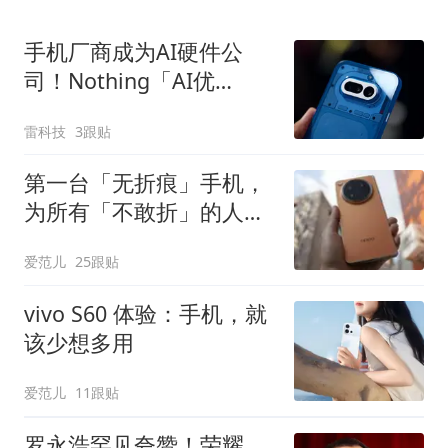
手机厂商成为AI硬件公
司！Nothing「AI优
先」、vivo重启AI眼镜
雷科技
3跟贴
第一台「无折痕」手机，
为所有「不敢折」的人而
来｜OPPP Find N6 评测
爱范儿
25跟贴
vivo S60 体验：手机，就
该少想多用
爱范儿
11跟贴
罗永浩罕见夸赞！荣耀