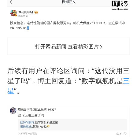
酒店回应车内过夜被收150元
牛津大学一纸声明甩不了锅
西湖突现狂风暴雨 游客瞬间被浇透
网传《披荆斩棘2026》名单
打开网易新闻 查看精彩图片
女主硬加吻戏短剧已下架
包文婧：二胎很难一碗水端平
后续有用户在评论区询问：“这代没用三
香港宏福苑火灾或由烟头引起
星了吗”，博主回复道：“数字旗舰机是
三
人民的健康、体质、幸福一脉相承
星
”。