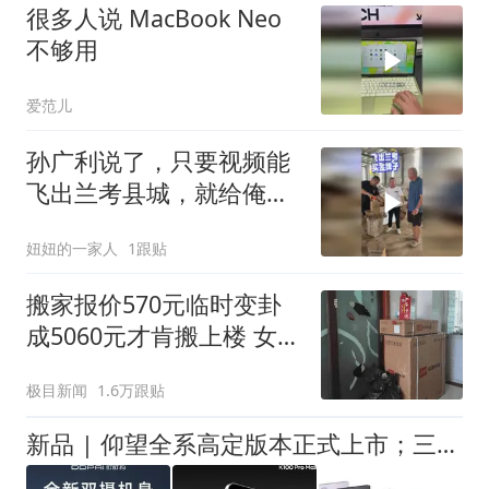
很多人说 MacBook Neo
不够用
爱范儿
孙广利说了，只要视频能
飞出兰考县城，就给俺老
头子买金牌子。咱可不能
妞妞的一家人
1跟贴
落后。拜托屏幕前的家人
们多多帮忙助力，感谢大
搬家报价570元临时变卦
家
成5060元才肯搬上楼 女子
傻眼
极目新闻
1.6万跟贴
新品 | 仰望全系高定版本正式上市；三星 Z Fold8 国内首销