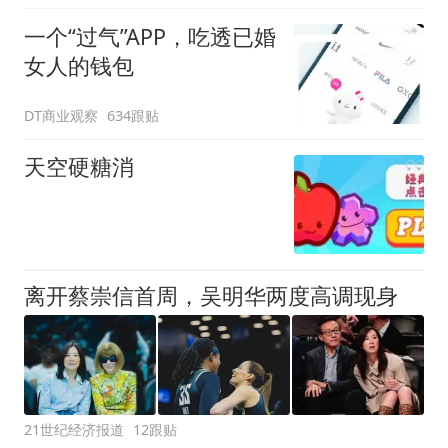
一个“过气”APP，吃透已婚
女人的钱包
DT商业观察
634跟贴
天空硬糖消
离开蔡崇信首周，吴明华两度高调现身
21世纪经济报道
12跟贴