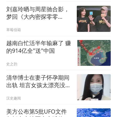
刘嘉玲晒与周星驰合影，
梦回《大内密探零零
发》，网友：情谊深厚
草莓信箱
越南白忙活半年输麻了 赚
的914亿全"送"中国
史之韵
清华博士在妻子怀孕期间
出轨 坦言女孩太漂亮没把
持住
汉史趣闻
美方公布第5批UFO文件