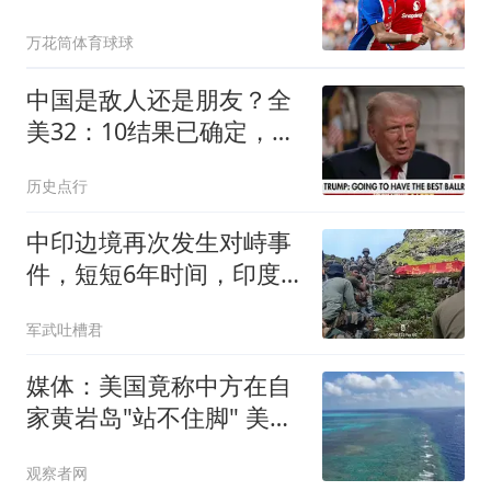
平大巴黎，姆伯莫救主
万花筒体育球球
中国是敌人还是朋友？全
美32：10结果已确定，特
朗普作出罕见举动
历史点行
中印边境再次发生对峙事
件，短短6年时间，印度
就好了伤疤忘了疼
军武吐槽君
媒体：美国竟称中方在自
家黄岩岛"站不住脚" 美方
才是
观察者网