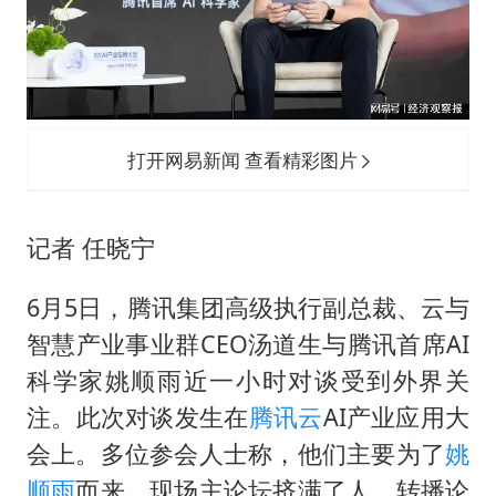
泰国：高度重视中国游客旅游体验
2025年小学教师减少13.19万
韩军前线部队连曝丑闻
上海大部迎大暴雨
打开网易新闻 查看精彩图片
《龙餐馆》 冲奖
笔试第一被劝弃考涉事副校长被撤职
记者 任晓宁
奋力开创中国式现代化建设新局面
6月5日，腾讯集团高级执行副总裁、云与
智慧产业事业群CEO汤道生与腾讯首席AI
科学家姚顺雨近一小时对谈受到外界关
注。此次对谈发生在
腾讯云
AI产业应用大
会上。多位参会人士称，他们主要为了
姚
顺雨
而来。现场主论坛挤满了人，转播论