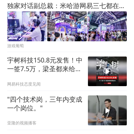
独家对话副总裁：米哈游网易三七都在用，游戏圈幕后AI大佬现身
游戏葡萄
宇树科技150.8元发售！中
一签7.5万，梁圣都来给他
站台
网易科技态度见闻
"四个技术岗，三年内变成
一个岗位。"
亚隆的视频播客