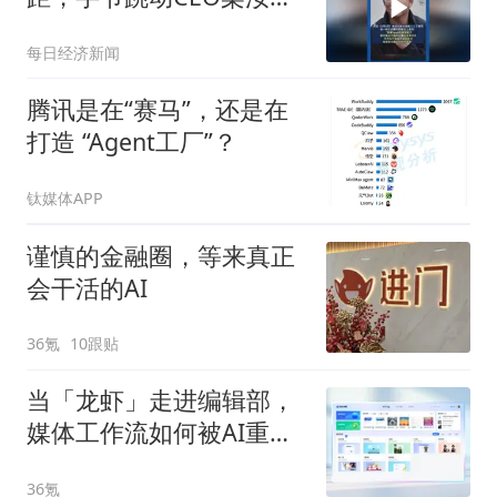
波：接受短期落后，坚持
每日经济新闻
自研和优化长期
腾讯是在“赛马”，还是在
打造 “Agent工厂”？
钛媒体APP
谨慎的金融圈，等来真正
会干活的AI
36氪
10跟贴
当「龙虾」走进编辑部，
媒体工作流如何被AI重
构？
36氪