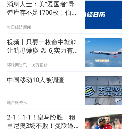
消息人士：美“爱国者”导
弹库存不足1700枚；伯克
希尔二季度净利润翻倍，
每日经济新闻
持仓曝光；台风“白海
豚”逼近，上海危险区域转
视频丨只要一枚命中就能
移3万人；飞天茅台自营
让航母瘫痪 轰-6J实力有多
门店再次涨价丨每经早参
强？
环球网资讯
1.6万跟贴
中国移动10人被调查
地产微资讯
2-1！1-1！皇马险胜，穆
里尼奥3场不败！曼联逼