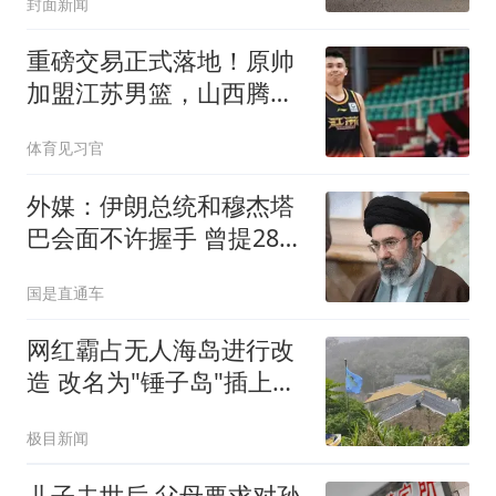
封面新闻
重磅交易正式落地！原帅
加盟江苏男篮，山西腾出
名额酝酿大手笔
体育见习官
外媒：伊朗总统和穆杰塔
巴会面不许握手 曾提28次
辞呈
国是直通车
网红霸占无人海岛进行改
造 改名为"锤子岛"插上旗
帜
极目新闻
儿子去世后 父母要求对孙