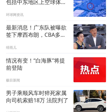
包括中东地区上空球体有
关视频
环球网资讯
最新消息！广东队被曝欲
签下摩西布朗，CBA多队
出手抢人？
绯雨儿
情况有变！“白海豚”将提
前登陆
极目新闻
男子乘顺风车时猝死家属
向司机索赔18万 法院判了