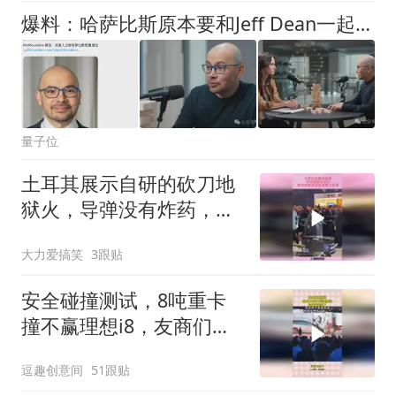
爆料：哈萨比斯原本要和Jeff Dean一起走！
量子位
土耳其展示自研的砍刀地
狱火，导弹没有炸药，利
用刀片切割目标！
大力爱搞笑
3跟贴
安全碰撞测试，8吨重卡
撞不赢理想i8，友商们震
惊了
逗趣创意间
51跟贴