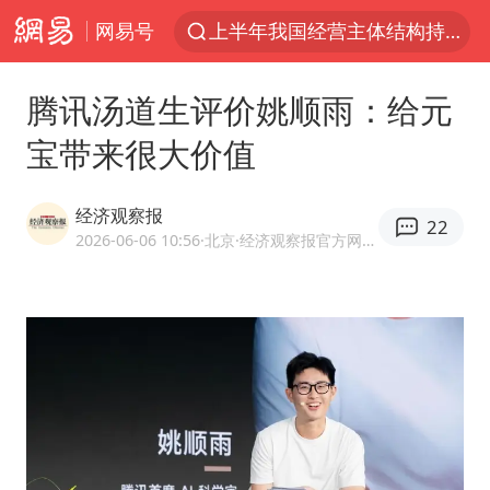
网易号
上半年我国经营主体结构持续优化
上海暴雨红色预警
腾讯汤道生评价姚顺雨：给元
《披荆斩棘2026》阵容官宣
宝带来很大价值
白海豚北上或致京津冀暴雨
国足U17与阿森纳决赛取消 并列冠军
经济观察报
22
上海有出现龙卷潜势
2026-06-06 10:56
·北京
·经济观察报官方网易号
王艺迪无缘横滨赛决赛
上门女婿出轨女邻居多年被判重婚罪
女子发现前夫婚内与第三者育子
以军士兵把枪口对准中国记者
王艺迪2-4不敌张本美和止步4强