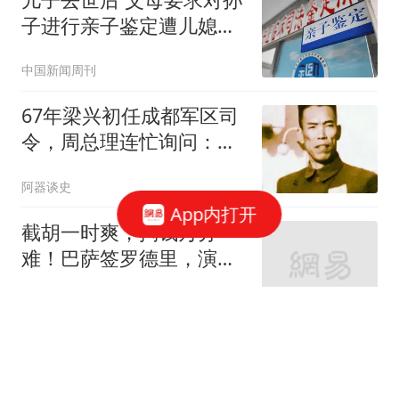
子进行亲子鉴定遭儿媳拒
绝
中国新闻周刊
67年梁兴初任成都军区司
令，周总理连忙询问：你
是否认识张国华？
阿器谈史
App内打开
截胡一时爽，掏钱万分
难！巴萨签罗德里，演绎
挤牙膏的艺术
涛哥侃球
皇马为何不买罗德里 穆里
尼奥找到了中场答案？