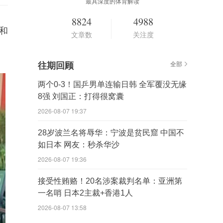
最具深度的体育解读
8824
4988
和
文章数
关注度
往期回顾
全部
两个0-3！国乒男单连输日韩 全军覆没无缘
8强 刘国正：打得很窝囊
2026-08-07 19:37
28岁波兰名将辱华：宁波是贫民窟 中国不
如日本 网友：秒杀华沙
2026-08-07 19:36
接受性贿赂！20名涉案裁判名单：亚洲第
一名哨 日本2主裁+香港1人
2026-08-07 13:58