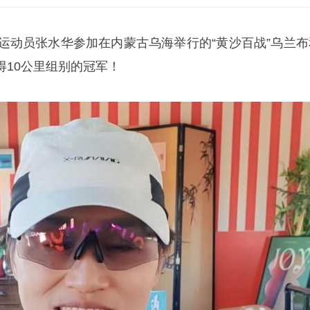
运动员
张水华
参加在内蒙古乌海举行的“黄沙百战”乌兰布
得10公里组别的冠军！