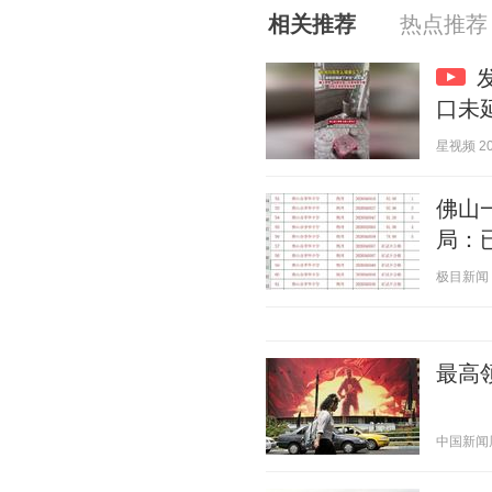
相关推荐
热点推荐
口未
星视频 202
佛山
局：
极目新闻 20
最高
中国新闻周刊