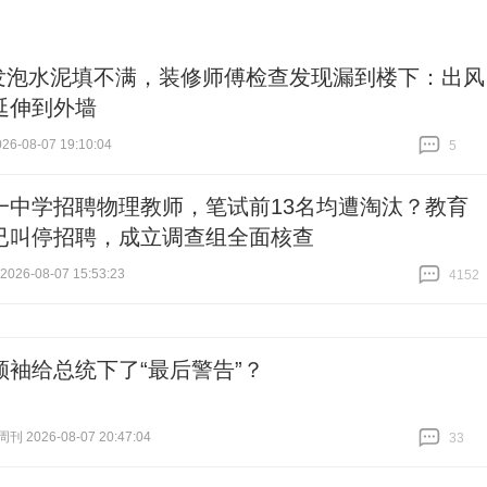
发泡水泥填不满，装修师傅检查发现漏到楼下：出风
延伸到外墙
6-08-07 19:10:04
5
跟贴
5
一中学招聘物理教师，笔试前13名均遭淘汰？教育
已叫停招聘，成立调查组全面核查
26-08-07 15:53:23
4152
跟贴
4152
领袖给总统下了“最后警告”？
 2026-08-07 20:47:04
33
跟贴
33