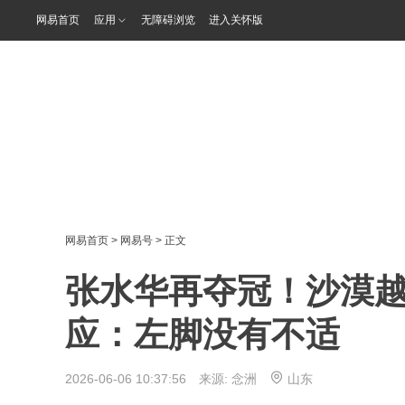
网易首页
应用
无障碍浏览
进入关怀版
网易首页
>
网易号
> 正文
张水华再夺冠！沙漠越野
应：左脚没有不适
2026-06-06 10:37:56 来源:
念洲
山东