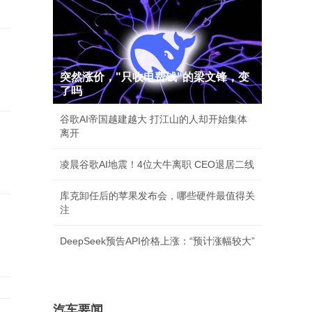
突然涨价，"只收电费钱"的梁文锋，变
了吗
谷歌AI帝国越建越大 打江山的人却开始集体
离开
凌晨谷歌AI地震！4位大牛离职 CEO退居二线
库克卸任后的苹果发布会，哪些硬件最值得关
注
DeepSeek预告API价格上涨：“预计涨幅较大”
汽车要闻