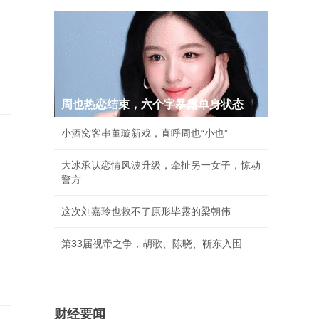
周也热恋结束，六个字暴露单身状态
小酒窝客串董璇新戏，直呼周也“小也”
大冰承认恋情风波升级，牵扯另一女子，惊动
警方
这次刘嘉玲也救不了原形毕露的梁朝伟
第33届视帝之争，胡歌、陈晓、靳东入围
财经要闻