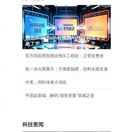
腾讯WorkBuddy领跑AI办公 阿里字节
急了?
官方回应西安国企拖欠工程款：正督促整改
统一冰火两重天：方便面独撑，饮料全面失速
中美，同时传来大消息
平原起新城，解码“雄安质量”筑城之道
科技要闻