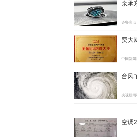
余承东
齐鲁壹点 20
费大
中国新闻周刊
台风
央视新闻客户
空调