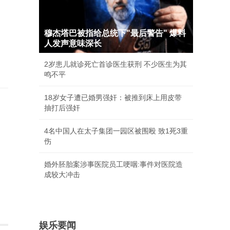
穆杰塔巴被指给总统下"最后警告" 爆料
人发声意味深长
2岁患儿就诊死亡首诊医生获刑 不少医生为其
鸣不平
18岁女子遭已婚男强奸：被推到床上用皮带
抽打后强奸
4名中国人在太子集团一园区被围殴 致1死3重
伤
婚外胚胎案涉事医院员工哽咽:事件对医院造
成较大冲击
娱乐要闻