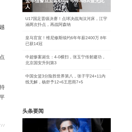
去年信誓旦旦3000万 今年NBA查无此
人
U17国足晋级决赛！点球决战淘汰河床，江宇
涵两次扑点，再战阿森纳
越
皇马官宣！维尼修斯续约6年年薪2400万 8年
已获14冠
点
中超惨案诞生：4-0横扫，张玉宁传射建功，
北京国安升到第3
中国女篮3分险胜世界第八，张子宇24+11内
线无解，杨舒予12+6王思雨7+5
特
平
头条要闻