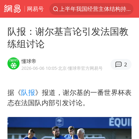
网易号
上半年我国经营主体结构持续优化
俄称边境州遭乌大规模袭击已致13伤
队报：谢尔基言论引发法国教
《披荆斩棘2026》阵容官宣
练组讨论
全球最大级别运输船通过长江大桥
白海豚北上或致京津冀暴雨
懂球帝
2
10余省份将出现强风雨 局地特大暴雨
2026-06-06 10:05
·北京
·懂球帝官方网易号
国足U17与阿森纳决赛取消 并列冠军
据《
队报
》报道，
谢尔基
的一番世界杯表
《龙餐馆》 冲奖
态在法国队内部引发讨论。
构建更高水平的全民健身公共服务体系
上门女婿出轨女邻居多年被判重婚罪
香港刷新1884年以来最高气温纪录