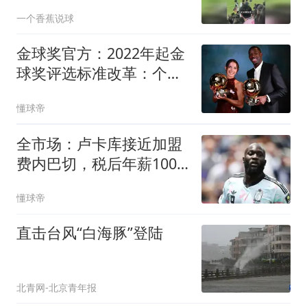
一个香蕉说球
金球奖官方：2022年起金
球奖评选标准改革：个人
表现优先于集体荣誉
懂球帝
全市场：卢卡库接近加盟
费内巴切，税后年薪1000
万欧元
懂球帝
直击台风“白海豚”登陆
北青网-北京青年报