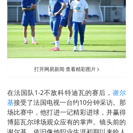
新疆一婚礼线上邀请引热议
世界第1特鲁姆普斯诺克中国赛一轮游
美将每月供乌爱国者拦截导弹
云南一男子胃中取出180颗铁钉
以军士兵把枪口对准中国记者
“开学三件套”全线暴涨
奋力开创中国式现代化建设新局面
打开网易新闻 查看精彩图片
在法国队1-2不敌科特迪瓦的赛后，
谢尔
基
接受了法国电视一台约10分钟采访。那
场比赛中，他打进一记精彩进球，并赢得
博茹瓦尔球场观众应有的掌声。镜头前的
谢尔基，依旧像他职业生涯初期以来给人