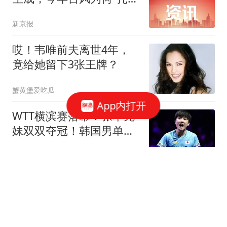
堆”出现？
新京报
哎！韦唯前夫离世4年，
竟给她留下3张王牌？
蟹黄堡爱吃瓜
App内打开
WTT横滨赛落幕：张本兄
妹双双夺冠！韩国男单摘
银，国乒女单获亚军
全言作品
台风“白海豚”登陆玉环直
击：人仿佛有了漂浮感
上观新闻