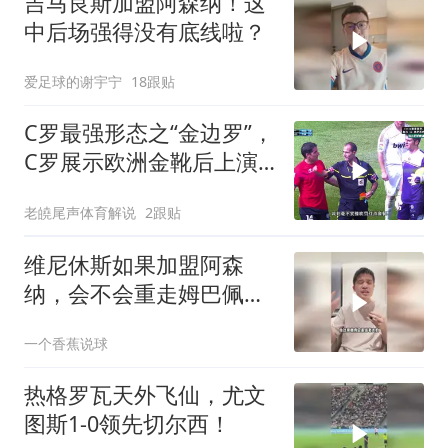
吉马良斯加盟阿森纳！这
中后场强得没有底线啦？
爱足球的谢宇宁
18跟贴
C罗最强形态之“金边罗”，
C罗展示欧洲金靴后上演
帽子戏法，本泽马梅开二
老皢尾声体育解说
2跟贴
度
维尼休斯如果加盟阿森
纳，会不会重走姆巴佩的
路？
一个香蕉说球
热格罗瓦天外飞仙，尤文
图斯1-0领先切尔西！