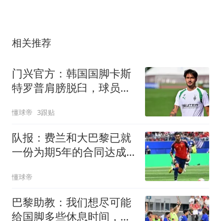
相关推荐
门兴官方：韩国国脚卡斯
特罗普肩膀脱臼，球员预
计将长期缺阵
懂球帝
3跟贴
队报：费兰和大巴黎已就
一份为期5年的合同达成
一致
懂球帝
巴黎助教：我们想尽可能
给国脚多些休息时间，满