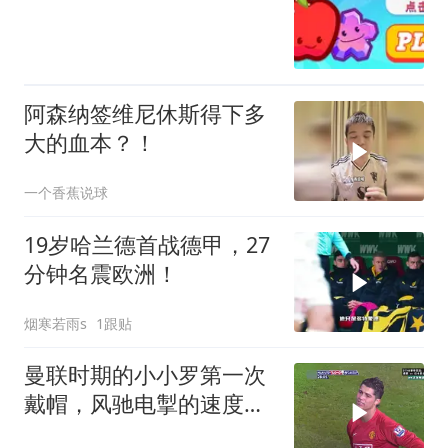
阿森纳签维尼休斯得下多
大的血本？！
一个香蕉说球
19岁哈兰德首战德甲，27
分钟名震欧洲！
烟寒若雨s
1跟贴
曼联时期的小小罗第一次
戴帽，风驰电掣的速度，
极具观赏性的盘带