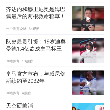
齐达内和穆里尼奥是姆巴
佩最后的两根救命稻草！
一个香蕉说球
34跟贴
队史最贵引援！19岁迪奥
曼德1.4亿欧成皇马标王
咪咕体育
13跟贴
皇马官方宣布，与威尼修
斯续约至2032年
咪咕体育
4跟贴
天空硬糖消