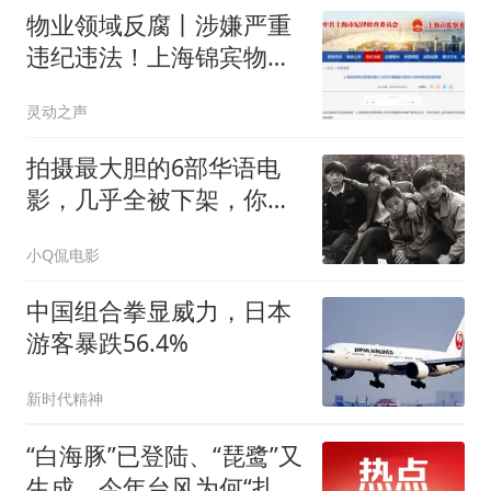
物业领域反腐丨涉嫌严重
违纪违法！上海锦宾物业
总经理顾爱华接受审查调
灵动之声
查
拍摄最大胆的6部华语电
影，几乎全被下架，你有
幸看过几部？
小Q侃电影
中国组合拳显威力，日本
游客暴跌56.4%
新时代精神
“白海豚”已登陆、“琵鹭”又
生成，今年台风为何“扎