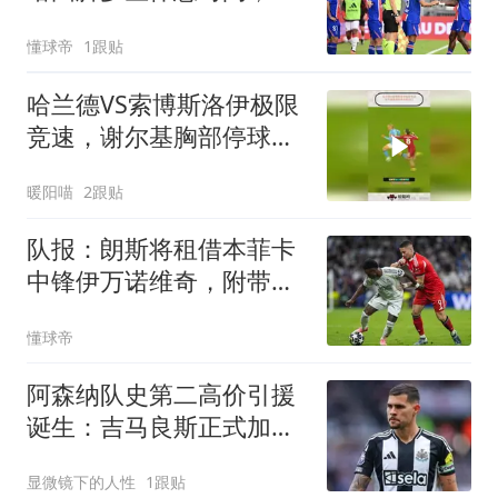
意他们的状态
懂球帝
1跟贴
哈兰德VS索博斯洛伊极限
竞速，谢尔基胸部停球发
现空门
暖阳喵
2跟贴
队报：朗斯将租借本菲卡
中锋伊万诺维奇，附带买
断选项
懂球帝
阿森纳队史第二高价引援
诞生：吉马良斯正式加
盟，继续瞄准边锋
显微镜下的人性
1跟贴