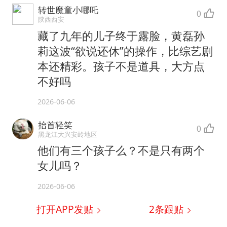
转世魔童小哪吒
0
陕西西安
藏了九年的儿子终于露脸，黄磊孙
莉这波“欲说还休”的操作，比综艺剧
本还精彩。孩子不是道具，大方点
不好吗
2026-06-06
抬首轻笑
0
黑龙江大兴安岭地区
他们有三个孩子么？不是只有两个
女儿吗？
2026-06-06
打开APP发贴
2
条跟贴