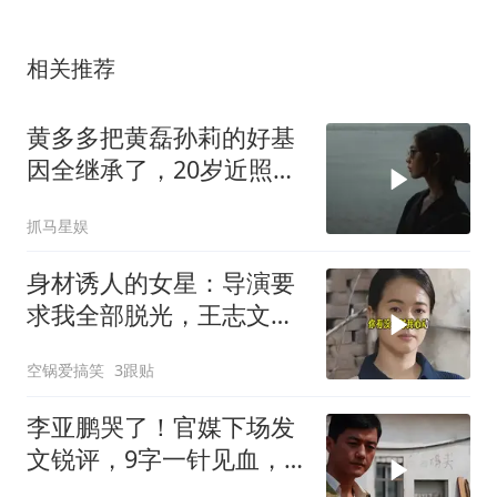
相关推荐
黄多多把黄磊孙莉的好基
因全继承了，20岁近照曝
光，自带忧郁气质
抓马星娱
身材诱人的女星：导演要
求我全部脱光，王志文的
回答出人意料
空锅爱搞笑
3跟贴
李亚鹏哭了！官媒下场发
文锐评，9字一针见血，
戳进王菲心坎里