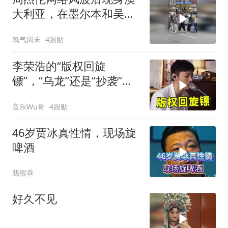
美好生活在云南 #暑期云
大利亚，在墨尔本和吴尊
南上新了
一起录制节目，拍摄者：
氧气周末
4跟贴
真的太辛运了
李荣浩的“版权回旋
镖”，“乌龙”还是“抄袭”，
这次真扎心了
音乐Wu哥
4跟贴
46岁贾冰真性情，现场旋
啤酒
我很乖
好久不见