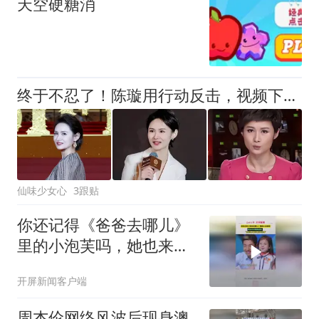
天空硬糖消
终于不忍了！陈璇用行动反击，视频下架、硬刚维权，这下麻烦大了
仙味少女心
3跟贴
你还记得《爸爸去哪儿》
里的小泡芙吗，她也来云
南避暑啦！“走在路上都好
开屏新闻客户端
像是开空调”#云南又双叒
火了 #云南只打滇峰赛 #
周杰伦网络风波后现身澳