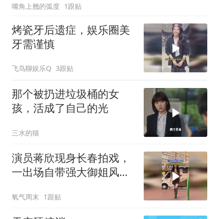
嘴角上翘的弧度
1跟贴
烤瓷牙后遗症，娱乐圈美
牙需谨慎
飞鸟聊娱乐Q
3跟贴
那个被扔进垃圾桶的女
孩，活成了自己的光
三水的猫
演员蒋欣现身长春拍戏，
一出场自带强大御姐风
范，拍摄者：这是原相
氧气周末
1跟贴
机，没带一点美颜