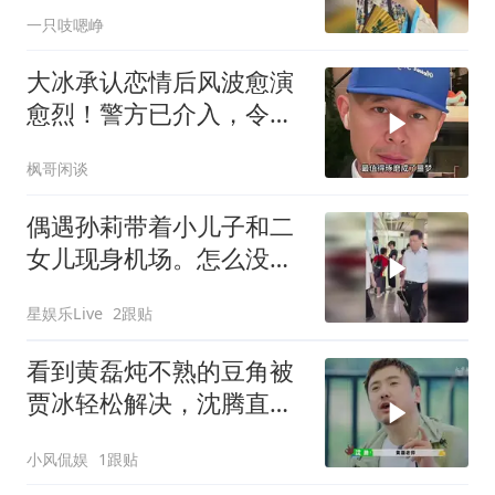
一只吱嗯峥
大冰承认恋情后风波愈演
愈烈！警方已介入，令人
担心的事还是发生
枫哥闲谈
偶遇孙莉带着小儿子和二
女儿现身机场。怎么没见
多多呢
星娱乐Live
2跟贴
看到黄磊炖不熟的豆角被
贾冰轻松解决，沈腾直接
隔空喊话
小风侃娱
1跟贴