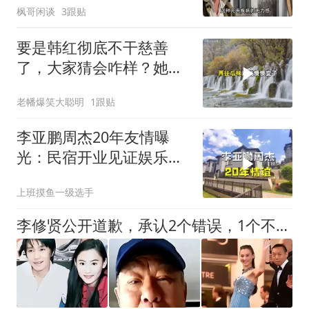
枫哥闲谈
3跟贴
要是韩红彻底不干慈善
了，大家猜会咋样？她多
半就会变成第二个冯
老幡爆笑大聪明
1跟贴
李亚鹏周杰20年友情曝
光：民宿开业见证娱乐圈
最暖兄弟情！
上班摸鱼一级选手
李修贤公开道歉，承认2个错误，1个不争事实，原来张柏芝没撒谎