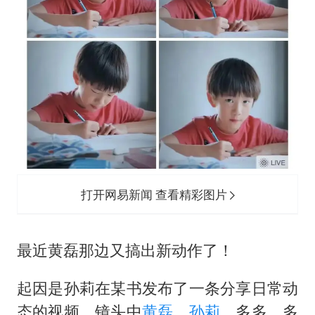
中巨芯：上半年归母净利润1405.77万元
U17国足点球大战淘汰河床晋级决赛
日本试射“战斧”导弹，国防部回应
胡彦斌获《歌手2026》歌王
名创优品回应女子吐槽内裤质量差
秋天的第一杯奶茶到底有多火
38岁演员求职万岁山NPC成功
夯实基础开新局
打开网易新闻 查看精彩图片
最近黄磊那边又搞出新动作了！
起因是孙莉在某书发布了一条分享日常动
态的视频，镜头中
黄磊
、
孙莉
、多多、多