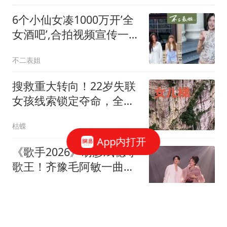
6个小仙女凑1000万开’全
女酒吧’,合拍视频宣传一看
酒水单和价格把网友笑疯
不二表姐
搜救重大转向！22岁失联
女孩线索锁定夺命，全程
无防护令人揪心
枯蝶
App内打开
《歌手2026》胡彦斌稳夺
歌王！齐豫毛阿敏一曲
《相思》秒了，听醉全场
露珠聊影视
上海主城扩容大势已定，