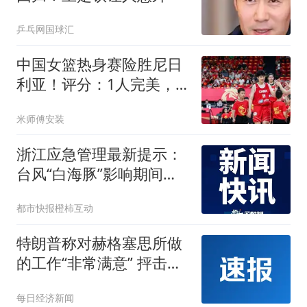
乒乓网国球汇
中国女篮热身赛险胜尼日
利亚！评分：1人完美，3
人优秀，4人不及格！
米师傅安装
浙江应急管理最新提示：
台风“白海豚”影响期间，
将视情落实停课、停工、
都市快报橙柿互动
停业、停运、停止户外相
关活动等防御举措
特朗普称对赫格塞思所做
的工作“非常满意” 抨击
《华盛顿邮报》报道假新
每日经济新闻
闻是叛国