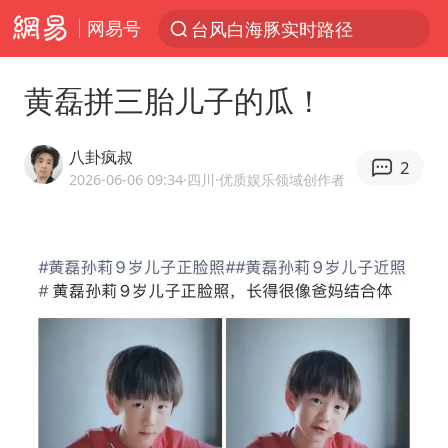
网易号
台风白海豚实时路径
“电影+”如何激发千亿级消费新活力？
黄磊拼三胎儿子的瓜！
秘鲁和墨西哥宣布恢复外交关系
沙特土耳其巴基斯坦签署共同防务协议
八卦疯叔
2
中医教你一招提升气血
2026-06-06 09:34
·四川
·优质娱乐领域创作者
胡彦斌韩磊 谁帮谁
全球首个长时储能一体化产业园量产
老中医：立秋后养心是关键
四川宜宾市高县4.9级地震致1人死亡
胜宏科技：股票交易异常波动
百花奖开幕式