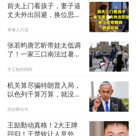
前夫上门看孩子，妻子逼
丈夫外出回避，换位思考
瞬间戳破双标
单推人六花
张若昀唐艺昕带娃太低调
了！一家三口南法过暑
假，女儿身高窜到妈妈腰
手工制作阿歼
了~
机关算尽骗特朗普入局，
以色列千算万算，就没想
过美国打不赢伊朗
杰丝聊古今
王励勤动真格！2大王牌
回归！王楚钦让人意外