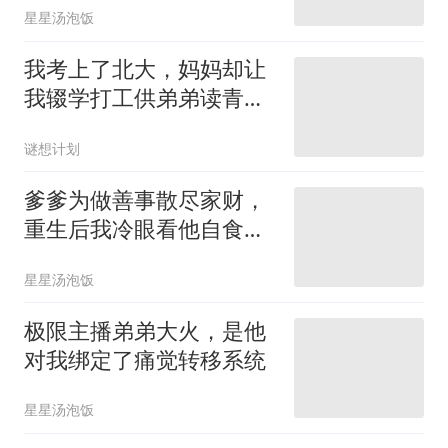
星星汤泡饭
我考上了北大，妈妈却让
我辍学打工供弟弟读青
鸟？
谜想计划
爹爹为做善事散尽家财，
重生后我冷眼看他自食恶
果
星星汤泡饭
极限主播弟弟大火，是他
对我绑定了痛觉转移系统
星星汤泡饭