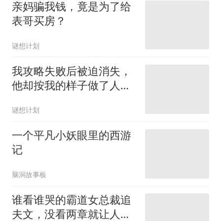
亲妈骗我钱，竟是为了给
表哥买房？
谜想计划
我攻略失败后被迫消失，
他却按我的样子做了人
偶，喊她老婆
谜想计划
一个平凡小妖眼里的西游
记
脑洞故事板
谁看谁哭的霸道女总裁追
夫文，没看两章就让人破