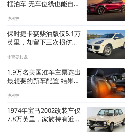
框泊车 无车位线也能自动
停车
快科技
保时捷卡宴柴油版仅5.1万
英里，却留下三次损伤记
录
体育硬核说
1.9万名美国准车主票选出
最想要的新车配置 结果竟
是座椅加热
快科技
1974年宝马2002改装车仅
7.8万英里，家族持有近50
年后易主