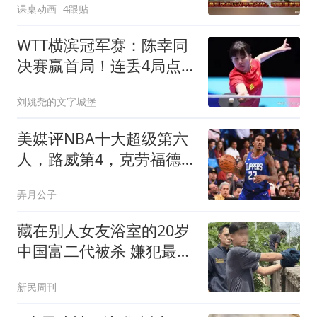
课桌动画
4跟贴
WTT横滨冠军赛：陈幸同
决赛赢首局！连丢4局点2
分险胜，追到1-2！
刘姚尧的文字城堡
美媒评NBA十大超级第六
人，路威第4，克劳福德
进前3，第1无悬念
弄月公子
藏在别人女友浴室的20岁
中国富二代被杀 嫌犯最新
发声
新民周刊