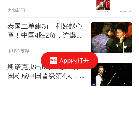
复了
大象新闻
泰国二单建功，利好赵心
童！中国4胜2负，连爆大
冷世界第1一轮游
求球不落谛
App内打开
斯诺克决出6席16强！肖
国栋成中国晋级第4人，
小特救赛点或被淘汰
刘姚尧的文字城堡
受台风"白海豚"影响 中国
第一高楼千吨阻尼器摆动
明显
极目新闻