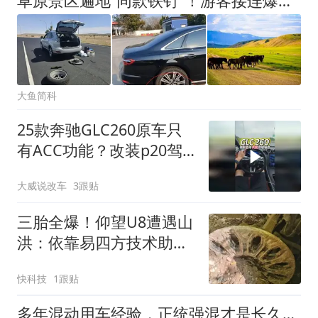
草原景区遍地“同款铁钉”！游客接连爆胎，被逼千元天价换胎
大鱼简科
25款奔驰GLC260原车只
有ACC功能？改装p20驾
驶辅助系统实现，自动变
大威说改车
3跟贴
道加车道居中方向盘自动
修正
三胎全爆！仰望U8遭遇山
洪：依靠易四方技术助车
主成功逃生
快科技
1跟贴
多年混动用车经验，正统强混才是长久之选