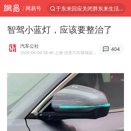
网易号
上半年我国经营主体结构持续优化
白海豚登陆强度略强于巴威
智驾小蓝灯，应该要整治了
《披荆斩棘2026》阵容官宣
杭州机场已取消航班388架次
汽车公社
404
浙江省委书记：该停下的坚决停下来
2026-06-06 08:40
·上海
·优质汽车领域创作者
中国籍豪华游艇富商之子在泰国被杀
美将每月供乌爱国者拦截导弹
白海豚北上或致京津冀暴雨
上海中心千吨“镇楼神器”摆动明显
10余省份将出现强风雨 局地特大暴雨
世界第1特鲁姆普斯诺克中国赛一轮游