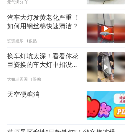
元气满分吖
汽车大灯发黄老化严重 ！
如何用钢丝棉快速清洁？
班班娱乐
1跟贴
换车灯坑太深！看看你花
巨资换的车大灯中招没
有？
大姐老圆圆
1跟贴
天空硬糖消