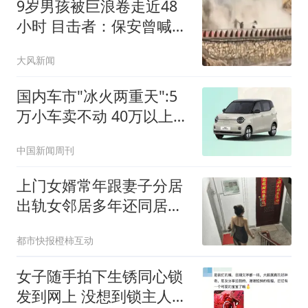
9岁男孩被巨浪卷走近48
小时 目击者：保安曾喊话
劝阻
大风新闻
国内车市"冰火两重天":5
万小车卖不动 40万以上的
抢购
中国新闻周刊
上门女婿常年跟妻子分居
出轨女邻居多年还同居生
子
都市快报橙柿互动
女子随手拍下生锈同心锁
发到网上 没想到锁主人回