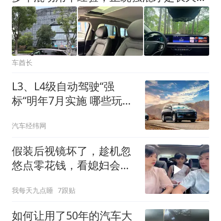
车酋长
L3、L4级自动驾驶“强
标“明年7月实施 哪些玩家
率先获得了入场券？
汽车经纬网
假装后视镜坏了，趁机忽
悠点零花钱，看媳妇会不
会给
我每天九点睡
7跟贴
如何让用了50年的汽车大