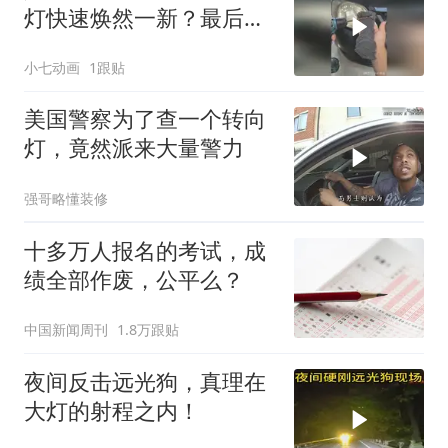
灯快速焕然一新？最后效
果太震撼！
小七动画
1跟贴
美国警察为了查一个转向
灯，竟然派来大量警力
强哥略懂装修
十多万人报名的考试，成
绩全部作废，公平么？
中国新闻周刊
1.8万跟贴
夜间反击远光狗，真理在
大灯的射程之内！