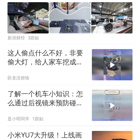
新浪财经
3跟贴
这人偷点什么不好，非要
偷大灯，给人家车挖成这
样
卧龙没烦恼
了解一个机车小知识：怎
么通过后视镜来预防碰撞
风险？
是小明同学
1跟贴
小米YU7大升级！上线画