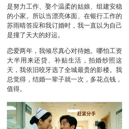
36岁男演员成景区NPC后人气爆棚
是努力工作、娶个温柔的姑娘、组建安稳
全民健身事业高质量发展
的小家。所以当漂亮体面、在银行工作的
台当局重金为“台独”织“皇帝新衣”
苏雨晴答应和我订婚时，我一直以为自己
几元成本的AI广告导致千万市值蒸发
是撞了天大的好运。
老挝国会主席赛宋蓬逝世
恋爱两年，我倾尽真心对待她。哪怕工资
夏日经济乘“热”而上 消费市场向“新”而行
大半用来还贷、补贴生活，拍婚纱照这
乐享全民健身 共筑健康中国
天，我依旧咬牙选了全城最贵的影楼。我
总觉得，结婚一辈子就一次，多花点钱，
值得。