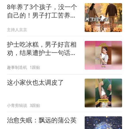
8年养了3个孩子，没一个
自己的！男子打工苦养
家，换来的却是背叛
主持人京京
护士吃冰糕，男子好言相
劝，结果遭护士一句话反
杀！
趣事制造机
1跟贴
这小家伙也太调皮了
小青剪辑说
3跟贴
治愈失眠：飘远的蒲公英