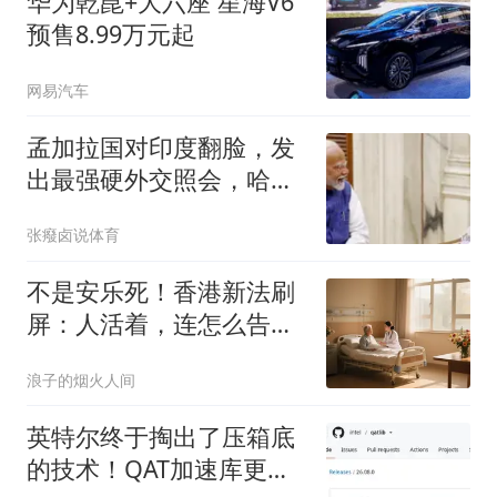
华为乾崑+大六座 星海V6
预售8.99万元起
网易汽车
孟加拉国对印度翻脸，发
出最强硬外交照会，哈西
娜逼莫迪硬保
张癈卤说体育
不是安乐死！香港新法刷
屏：人活着，连怎么告别
都该自己说了算
浪子的烟火人间
英特尔终于掏出了压箱底
的技术！QAT加速库更