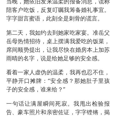
当晚，她依旧发来温柔的报备消息，谎称
陪客户吃饭，反复叮嘱我筹备婚礼事宜。
字字甜言蜜语，此刻全是刺骨的谎言。
第二天，我如约去到她家吃家宴。准岳父
岳母热情招待，桌上摆满我爱吃的饭菜，
席间顺势提出，让我尽快在婚房本上加苏
雨晴的名字，说是给她足够的安全感。
看着一家人虚伪的温柔，我再也忍不住，
平静开口摊牌：“安全感？那她肚子里孩
子的安全感，谁来给？”
一句话让满屋瞬间死寂。我甩出检验报
告、豪车照片和亲密佐证，字字铿锵，揭