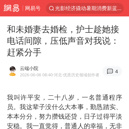
网易号
光影经济撬动暑期消费新蓝海
马克·艾伦退出斯诺克中国公开赛
和未婚妻去婚检，护士趁她接
微信又有新功能，你可以“撤回”你的撤回了！
电话间隙，压低声音对我说：
新疆优化调整景区内自驾服务费
赶紧分手
上四休三，但降薪1000元，你接受吗？
情侣平潭拍日出坠崖1死1伤
云端小院
4
央视新主播李秋莹孙亚鹏亮相
2026-06-06 08:40
·河北
·优质历史领域创作者
酒店回应车内过夜被收150元
黄金牛市回来了吗
我叫许平安，二十八岁，一名普通程序
员。我这辈子没什么大本事，勤恳踏实、
杭州全市有序停课
本本分分，努力攒钱还贷，日子过得平淡
商场现钱学森巨幅海报 负责人回应
安稳。我一直觉得，普通人的幸福，无非