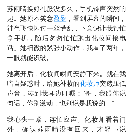
苏雨晴换好礼服没多久，手机铃声突然响
起。她原本笑意
盈盈
，看到屏幕的瞬间，
神色飞快闪过一丝慌乱，下意识让我帮忙
拿手机，随后匆匆忙忙跑出化妆间接电
话。她细微的紧张小动作，我看了两年，
一眼就能识破。
她离开后，化妆间瞬间安静下来。就在我
暗自疑惑时，给她补妆的
化妆师
突然压低
声音，凑到我耳边叮嘱：“哥，我跟你说
句话，你别激动，也别说是我说的。”
我心头一紧，连忙应声。化妆师看着门
外，确认苏雨晴没有回来，才轻声说