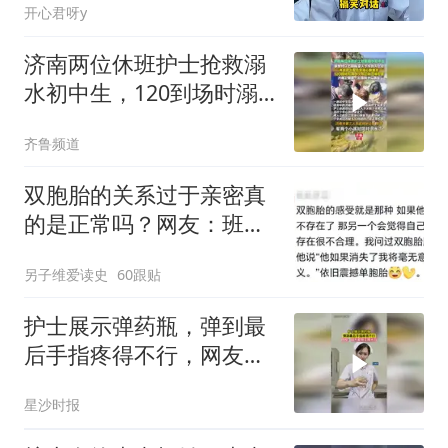
开心君呀y
济南两位休班护士抢救溺
水初中生，120到场时溺
水少年已能正常应答
齐鲁频道
双胞胎的关系过于亲密真
的是正常吗？网友：班上
的龙凤胎在一起了
另子维爱读史
60跟贴
护士展示弹药瓶，弹到最
后手指疼得不行，网友：
就不能用工具开吗
星沙时报