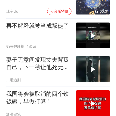
00:01
沐宇Uu
云音乐特供
再不解释就被当成叛徒了
奶黄包影视
1跟贴
妻子无意间发现丈夫背叛
自己，下一秒让他死无葬
身之地！
二毛追剧
我国将会被取消的四个铁
饭碗，早做打算！
潇洒硬笔