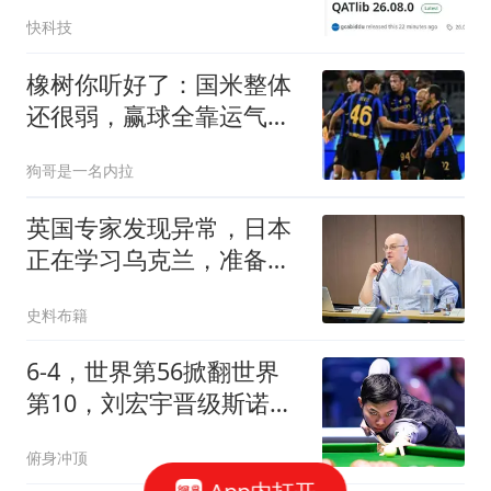
新：CPU不用再干苦力
快科技
橡树你听好了：国米整体
还很弱，赢球全靠运气！
我们需要引援！
狗哥是一名内拉
英国专家发现异常，日本
正在学习乌克兰，准备对
中国“下狠手”？
史料布籍
6-4，世界第56掀翻世界
第10，刘宏宇晋级斯诺克
中国公开赛16强
俯身冲顶