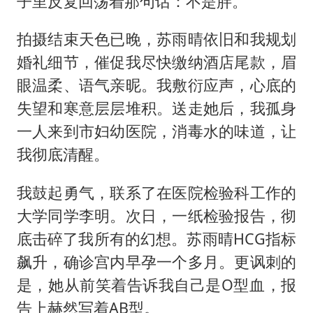
子里反复回荡着那句话：不是胖。
拍摄结束天色已晚，苏雨晴依旧和我规划
婚礼细节，催促我尽快缴纳酒店尾款，眉
眼温柔、语气亲昵。我敷衍应声，心底的
失望和寒意层层堆积。送走她后，我孤身
一人来到市妇幼医院，消毒水的味道，让
我彻底清醒。
我鼓起勇气，联系了在医院检验科工作的
大学同学李明。次日，一纸检验报告，彻
底击碎了我所有的幻想。苏雨晴HCG指标
飙升，确诊宫内早孕一个多月。更讽刺的
是，她从前笑着告诉我自己是O型血，报
告上赫然写着AB型。