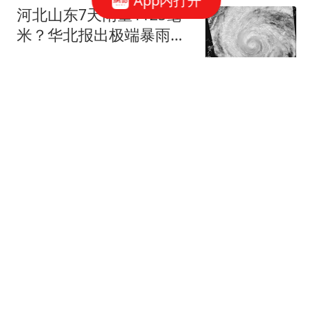
App内打开
河北山东7天雨量1125毫
米？华北报出极端暴雨，
要连下7天大暴雨？ 警惕
风云圈天气
旱涝急转！河北山东台风
雨量1125毫米，比登陆点
黄仁勋一刀砍碎HBM市
浙江多了近2倍
场！SK海力士暴跌19% 唯
独长鑫安然无恙
快科技
以色列，突然发起大规模
军事行动！以军士兵把枪
口对准中国记者
每日经济新闻
【2026.8.8】扒酱料不
停：那些你不知道的八卦