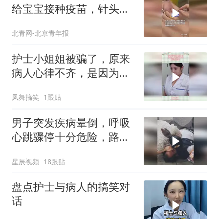
给宝宝接种疫苗，针头完
全扎入胳膊或不专业
北青网-北京青年报
护士小姐姐被骗了，原来
病人心律不齐，是因为这
个
凤舞搞笑
1跟贴
男子突发疾病晕倒，呼吸
心跳骤停十分危险，路过
的护士立即跪地救人
星辰视频
18跟贴
盘点护士与病人的搞笑对
话