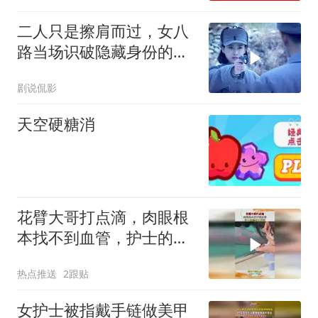
二人只是擦肩而过，女八
路当场识破隐藏身份的叛
徒
剧说侃影
天空硬糖消
花臂大哥打点滴，肉眼根
本找不到血管，护士的操
作太厉害！
热点推送
2跟贴
女护士被指戴手链做美甲