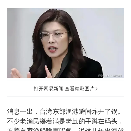
打开网易新闻 查看精彩图片
消息一出，台湾东部渔港瞬间炸开了锅。
不少老渔民攥着满是老茧的手蹲在码头，
看着自家渔船唉声叹气，说这几年出海就