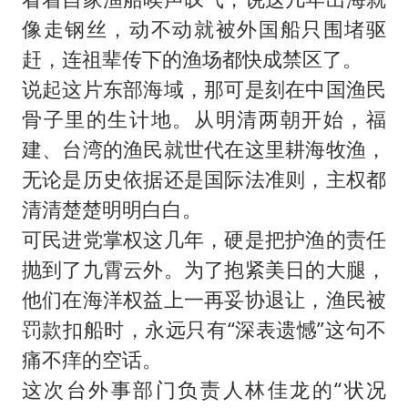
像走钢丝，动不动就被外国船只围堵驱
赶，连祖辈传下的渔场都快成禁区了。
说起这片东部海域，那可是刻在中国渔民
骨子里的生计地。从明清两朝开始，福
建、台湾的渔民就世代在这里耕海牧渔，
无论是历史依据还是国际法准则，主权都
清清楚楚明明白白。
可民进党掌权这几年，硬是把护渔的责任
抛到了九霄云外。为了抱紧美日的大腿，
他们在海洋权益上一再妥协退让，渔民被
罚款扣船时，永远只有“深表遗憾”这句不
痛不痒的空话。
这次台外事部门负责人林佳龙的“状况