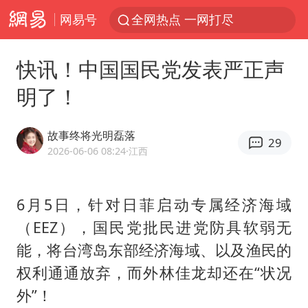
网易号
全网热点 一网打尽
快讯！中国国民党发表严正声
明了！
故事终将光明磊落
29
2026-06-06 08:24
·江西
6月5日，针对日菲启动专属经济海域
（EEZ），国民党批民进党防具软弱无
能，将台湾岛东部经济海域、以及渔民的
权利通通放弃，而外
林佳龙
却还在“状况
外”！