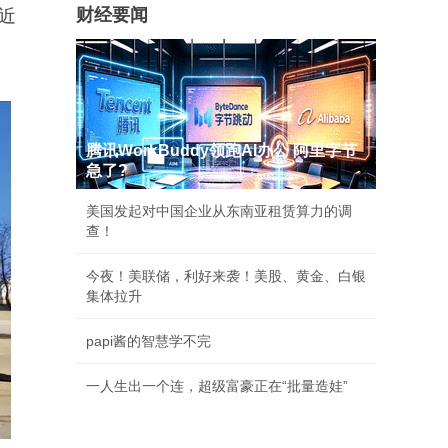
财经要闻
近
腾讯WorkBuddy领跑AI办公 阿里字节
急了?
美国发起对中国企业从东南亚租赁算力的调
查！
今夜！美联储，利好来袭！美股、黄金、白银
集体拉升
papi酱的智慧学不完
一人生出一个连，超级富豪正在“批量造娃”