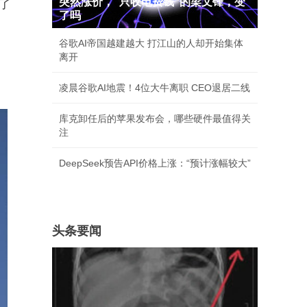
突然涨价，"只收电费钱"的梁文锋，变
了
了吗
谷歌AI帝国越建越大 打江山的人却开始集体
离开
凌晨谷歌AI地震！4位大牛离职 CEO退居二线
库克卸任后的苹果发布会，哪些硬件最值得关
注
DeepSeek预告API价格上涨：“预计涨幅较大”
头条要闻