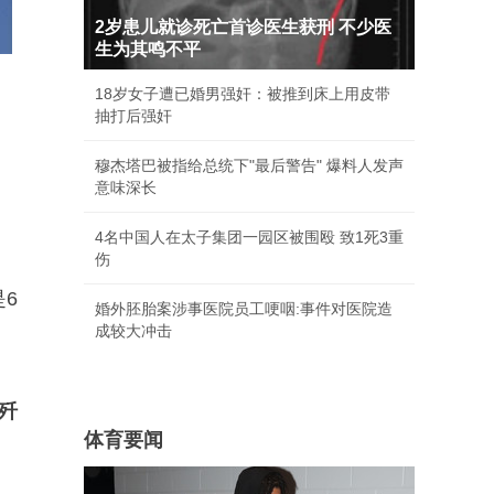
2岁患儿就诊死亡首诊医生获刑 不少医
生为其鸣不平
18岁女子遭已婚男强奸：被推到床上用皮带
抽打后强奸
穆杰塔巴被指给总统下"最后警告" 爆料人发声
意味深长
4名中国人在太子集团一园区被围殴 致1死3重
伤
6
婚外胚胎案涉事医院员工哽咽:事件对医院造
成较大冲击
歼
体育要闻