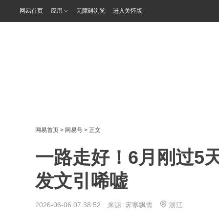
网易首页
应用
无障碍浏览
进入关怀版
网易首页
>
网易号
> 正文
一路走好！6月刚过5
发文引唏嘘
2026-06-06 07:38:52 来源:
霁寒飘雪
浙江