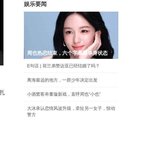
娱乐要闻
周也热恋结束，六个字暴露单身状态
E句话 | 荷兰弟赞达亚已经结婚了吗？
离海最远的地方，一群少年决定出发
扎
小酒窝客串董璇新戏，直呼周也“小也”
大冰承认恋情风波升级，牵扯另一女子，惊动
警方
。