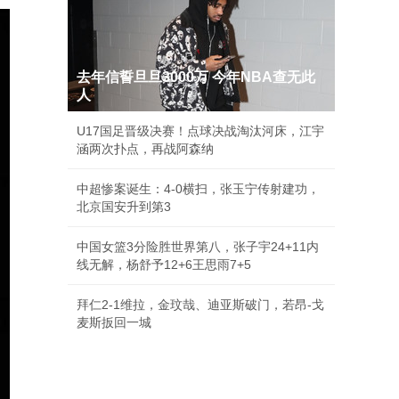
去年信誓旦旦3000万 今年NBA查无此
人
U17国足晋级决赛！点球决战淘汰河床，江宇
涵两次扑点，再战阿森纳
中超惨案诞生：4-0横扫，张玉宁传射建功，
北京国安升到第3
中国女篮3分险胜世界第八，张子宇24+11内
线无解，杨舒予12+6王思雨7+5
拜仁2-1维拉，金玟哉、迪亚斯破门，若昂-戈
麦斯扳回一城