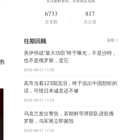
关注新鲜资讯，分享热点见闻
6733
817
文章数
关注度
往期回顾
全部
美伊停战“最大功臣”终于曝光，不是沙特，
也不是俄罗斯，是它
教
2026-08-07 11:56
高市当着123国流泪，终于说出中国想听的
话，可惜日本诚意还不够
2026-08-07 11:54
乌克兰发出警告，若朝鲜导弹部队进驻俄
罗斯，乌军将立即摧毁
2026-08-07 11:53