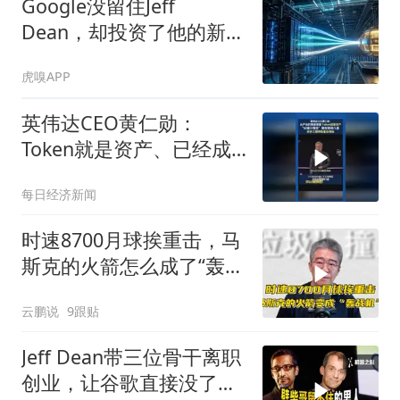
Google没留住Jeff
Dean，却投资了他的新公
司
虎嗅APP
英伟达CEO黄仁勋：
Token就是资产、已经成
为获利的营收单位
每日经济新闻
时速8700月球挨重击，马
斯克的火箭怎么成了“轰战
机”？
云鹏说
9跟贴
Jeff Dean带三位骨干离职
创业，让谷歌直接没了