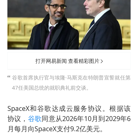
新疆一婚礼线上邀请引热议
《龙餐馆》 冲奖
刘嘉玲晒与周星驰合照
BLG经理辟谣Bin离队
云南一男子胃中取出180颗铁钉
暴雨预报为何有时感觉不准
打开网易新闻 查看精彩图片
总书记点赞的非遗苗绣焕发新生机
谷歌首席执行官与埃隆·马斯克在特朗普宣誓就任第
47任美国总统的就职典礼前交谈。
SpaceX和谷歌达成云服务协议。根据该
协议，
谷歌
同意从2026年10月到2029年6
月每月向SpaceX支付9.2亿美元。