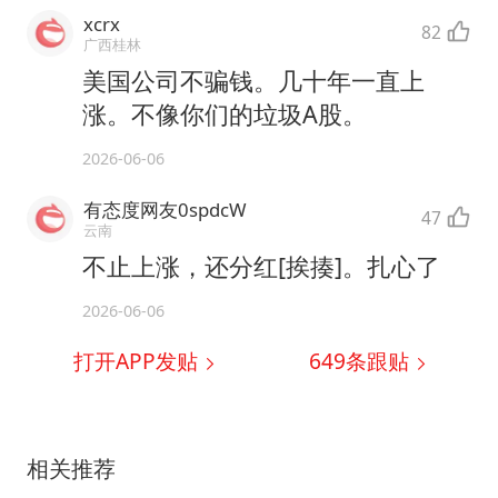
xcrx
82
广西桂林
美国公司不骗钱。几十年一直上
涨。不像你们的垃圾A股。
2026-06-06
有态度网友0spdcW
47
云南
不止上涨，还分红[挨揍]。扎心了
2026-06-06
打开APP发贴
649
条跟贴
相关推荐