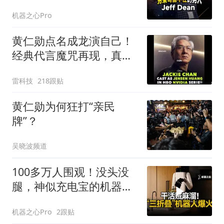
1800亿美元
机器之心Pro
黄仁勋点名成龙演自己！
经典代言魔咒再现，真要
出事了？
雷科技
218跟贴
黄仁勋为何狂打“亲民
牌”？
吴晓波频道
100多万人围观！没头没
腿，神似充电宝的机器人
全网走红？
机器之心Pro
2跟贴