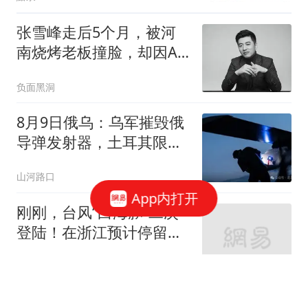
张雪峰走后5个月，被河
南烧烤老板撞脸，却因AI
造假被扒个底朝天
负面黑洞
8月9日俄乌：乌军摧毁俄
导弹发射器，土耳其限制
商船通过黑海前往俄港口
山河路口
App内打开
刚刚，台风“白海豚”二次
登陆！在浙江预计停留长
达20小时，浙江发布海水
浙江之声
倒灌预警！全省山洪红色
预警范围再扩大，几乎“全
央视报道轰-6J携带“航母