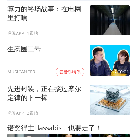
算力的终场战事：在电网
里打响
虎嗅APP
1跟贴
生态圈二号
00:01
云音乐特供
MUSICANCER
先进封装，正在接过摩尔
定律的下一棒
虎嗅APP
2跟贴
诺奖得主Hassabis，也要走了！