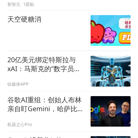
新智元
1跟贴
天空硬糖消
20亿美元绑定特斯拉与
xAI：马斯克的“数字员
工”，到底算的是什么账？
钛媒体APP
谷歌AI重组：创始人布林
亲自盯Gemini，哈萨比斯
交权
机器之心Pro