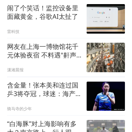
闹了个笑话！监控设备里
面藏黄金，谷歌AI太扯了
雷科技
网友在上海一博物馆花千
元体验夜宿 不料遇"鼾声
攻击"
潇湘晨报
含金量！张本美和连过国
乒3将夺冠，球迷：海产
姐妹缺席成遗憾
骑马寺的少年
“白海豚”对上海影响有多