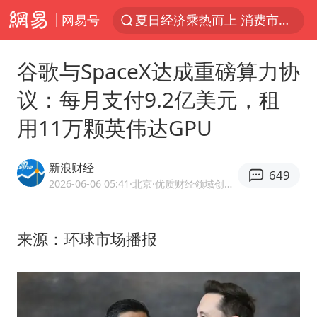
网易号
夏日经济乘热而上 消费市场向新而行
白海豚对华东华北影响会大于巴威
谷歌与SpaceX达成重磅算力协
于东来回应胖东来近25年老店年底关闭
议：每月支付9.2亿美元，租
《披荆斩棘2026》阵容官宣
用11万颗英伟达GPU
全球最大级别运输船通过长江大桥
独闯南太行的失联女生最后轨迹已确认
新浪财经
649
白海豚北上或致京津冀暴雨
2026-06-06 05:41
·北京
·优质财经领域创作者
国足U17与阿森纳决赛取消 并列冠军
构建更高水平的全民健身公共服务体系
来源：环球市场播报
上门女婿出轨女邻居多年被判重婚罪
香港刷新1884年以来最高气温纪录