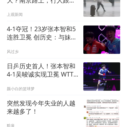
大？南京路上，行人跟雨
伞“大搏斗”
上观新闻
4-1夺冠！23岁张本智和5
连胜卫冕 创历史：与妹妹
包揽男女单打冠军
风过乡
日乒历史首人！张本智和
4-1吴晙诚实现卫冕 WTT
第10冠扫除质疑
颜小白的篮球梦
突然发现今年失业的人越
来越多了！
黯泉