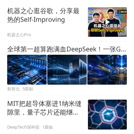
机器之心逛谷歌，分享最
热的Self-Improving
机器之心Pro
全球第一超算跑满血DeepSeek！一张GPU没用，打造超智融合「Token工厂」
新智元
5跟贴
MIT把超导体塞进1纳米缝
隙里，量子芯片还能继续
缩小
DeepTech深科技
1跟贴