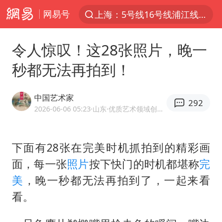
网易号
上半年我国经营主体结构持续优化
上海有出现龙卷潜势
令人惊叹！这28张照片，晚一
上海全域长途客运班次全部停运
秒都无法再拍到！
今日15时起福州地铁高架区段停运
白海豚逼近浙闽沿海
中国艺术家
292
1枚就能让航母瘫痪 轰-6J实力有多强
2026-06-06 05:23
·山东
·优质艺术领域创作者
王艺迪2-4不敌张本美和止步4强
下面有28张在完美时机抓拍到的精彩画
国足U17与阿森纳决赛取消 并列冠军
面，每一张
照片
按下快门的时机都堪称
完
上门女婿出轨女邻居多年被判重婚罪
美
，晚一秒都无法再拍到了，一起来看
王传君 《披荆斩棘》
看。
2025年小学教师减少13.19万