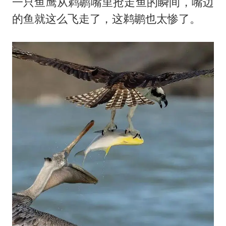
王艺迪无缘横滨赛决赛
一只鱼鹰从鹈鹕嘴里抢走鱼的瞬间，嘴边
的鱼就这么飞走了，这鹈鹕也太惨了。
泰国：高度重视中国游客旅游体验
于东来直播和胖东来核心团队开会
上海大部迎大暴雨
《龙餐馆》 冲奖
蒯曼挺进WTT横滨冠军赛女单四强
构建更高水平的全民健身公共服务体系