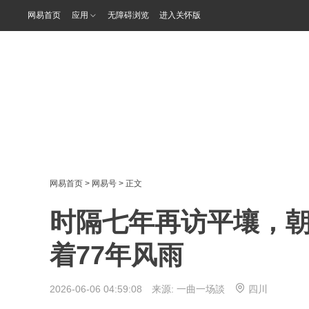
网易首页
应用
无障碍浏览
进入关怀版
网易首页
>
网易号
> 正文
时隔七年再访平壤，
着77年风雨
2026-06-06 04:59:08 来源:
一曲一场談
四川