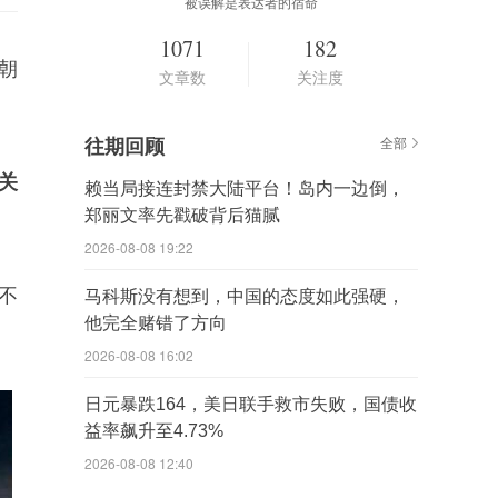
被误解是表达者的宿命
1071
182
朝
文章数
关注度
往期回顾
全部
关
赖当局接连封禁大陆平台！岛内一边倒，
郑丽文率先戳破背后猫腻
2026-08-08 19:22
不
马科斯没有想到，中国的态度如此强硬，
他完全赌错了方向
2026-08-08 16:02
日元暴跌164，美日联手救市失败，国债收
益率飙升至4.73%
2026-08-08 12:40